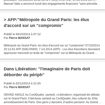
précédent" 13/10/2014 18:02:09 AFP (412) CRETEIL, 13 oct 2014 (AFP) -
Manuel Valls a annoncé lundi des engagements financiers "sans précédent"
de l'Etat en faveur des nouvelles lignes...
> AFP:"Métropole du Grand Paris: les élus
d'accord sur un "compromis"
Publié le 08/10/2014 à 07:32
Par
Pierre MANSAT
Métropole du Grand Paris: les élus d'accord sur un "compromis" 07/10/2014
20:13:43 AFP (506) PARIS, 7 oct 2014 (AFP) - Les élus franciliens devraient
approuver mercredi un texte de "compromis" sur la Métropole du Grand
Paris, qui accorde l'autonomie juridique...
Dans Libération: "l'imaginaire de Paris doit
déborder du périph"
Publié le 02/12/2014 à 21:05
Par
Pierre MANSAT
GRAND ANGLE Au CentQuatre, samedi, «Libération» organisait dix débats
sur le Grand Paris. Il fait beau samedi au CentQuatre, lieu culturel du XIXe
arrondissement de Paris. Des gens y dansent, d’autres pensent. Au Grand