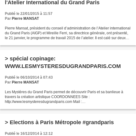
l'Atelier International du Grand Paris
Publié le 22/01/2015 à 11:57
Par
Pierre MANSAT
Pierre Mansat, président du conseil d’administration de l’Atelier international
du Grand Paris (AIGP) et Mireille Ferri, sa directrice générale, ont présenté,
le 21 janvier, le programme de travail 2015 de l’atelier. Il est calé sur deux
événements qui...
> spécial copinage:
WWW.LESMYSTERESDUGRANDPARIS.COM
Publié le 06/10/2014 à 07:43
Par
Pierre MANSAT
Les Mystères du Grand Paris permet de découvrir Paris et sa banlieue à
travers la création artistique COORDONNEES Site :
http://www.lesmysteresdugrandparis.com Mail :
contact@lesmysteresdugrandparis.com Twitter : https
://twitter.com/MyGrandParis Facebook...
> Elections à Paris Métropole #grandparis
Publié le 16/12/2014 à 12:12