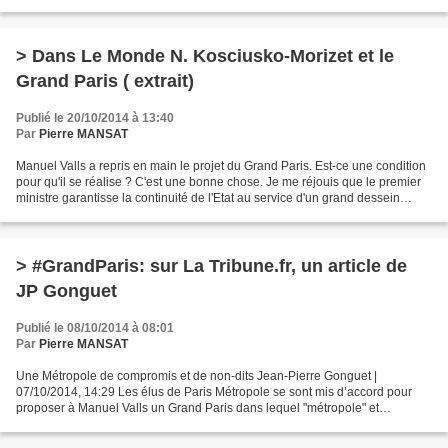
Paris, future métropole. Kezaco...
> Dans Le Monde N. Kosciusko-Morizet et le
Grand Paris ( extrait)
Publié le 20/10/2014 à 13:40
Par
Pierre MANSAT
Manuel Valls a repris en main le projet du Grand Paris. Est-ce une condition
pour qu'il se réalise ? C'est une bonne chose. Je me réjouis que le premier
ministre garantisse la continuité de l'Etat au service d'un grand dessein
lancé par Nicolas Sarkozy...
> #GrandParis: sur La Tribune.fr, un article de
JP Gonguet
Publié le 08/10/2014 à 08:01
Par
Pierre MANSAT
Une Métropole de compromis et de non-dits Jean-Pierre Gonguet |
07/10/2014, 14:29 Les élus de Paris Métropole se sont mis d’accord pour
proposer à Manuel Valls un Grand Paris dans lequel "métropole" et
"territoires" se répartissent les financements et...