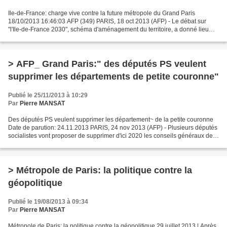
Ile-de-France: charge vive contre la future métropole du Grand Paris
18/10/2013 16:46:03 AFP (349) PARIS, 18 oct 2013 (AFP) - Le débat sur
"l'Ile-de-France 2030", schéma d'aménagement du territoire, a donné lieu
vendredi à des attaques de tous les bords...
> AFP_ Grand Paris:" des députés PS veulent
supprimer les départements de petite couronne"
Publié le 25/11/2013 à 10:29
Par
Pierre MANSAT
Des députés PS veulent supprimer les département~ de la petite couronne
Date de parution: 24.11.2013 PARIS, 24 nov 2013 (AFP) - Plusieurs députés
socialistes vont proposer de supprimer d'ici 2020 les conseils généraux de
la petite couronne (92, 93 et...
> Métropole de Paris: la politique contre la
géopolitique
Publié le 19/08/2013 à 09:34
Par
Pierre MANSAT
Métropole de Paris: la politique contre la géopolitique 29 juillet 2013 | Après