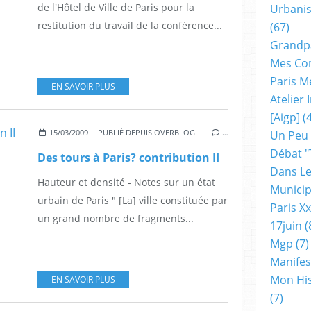
de l'Hôtel de Ville de Paris pour la
Urbanis
restitution du travail de la conférence...
(67)
Grandp
Mes Co
Paris M
EN SAVOIR PLUS
Atelier
[aigp]
(4
15/03/2009
PUBLIÉ DEPUIS OVERBLOG
…
Un Peu
Débat "
Des tours à Paris? contribution II
Dans Le
Hauteur et densité - Notes sur un état
Municip
urbain de Paris " [La] ville constituée par
Paris X
un grand nombre de fragments...
17juin
(
Mgp
(7)
Manifes
Mon His
EN SAVOIR PLUS
(7)