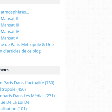
 atmosphères...
 Mansat II
 Mansat III
 Mansat IV
 Mansat V
gine de Paris Métropole & Une
n d'articles de ce blog
ORIES
d Paris Dans L'actualité
(760)
étropole
(450)
dparis Dans Les Médias
(271)
ue De La Loi De
alisation
(101)