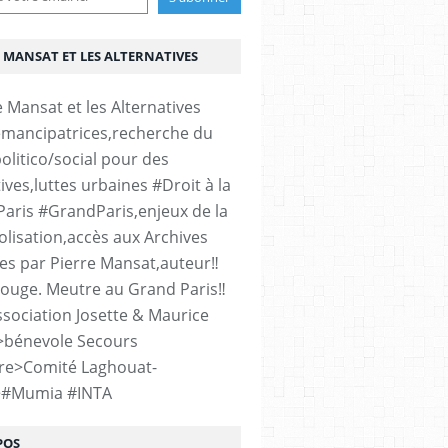
 MANSAT ET LES ALTERNATIVES
émancipatrices,recherche du
olitico/social pour des
ives,luttes urbaines #Droit à la
#Paris #GrandParis,enjeux de la
lisation,accès aux Archives
es par Pierre Mansat,auteur‼️
rouge. Meutre au Grand Paris‼️
sociation Josette & Maurice
>bénevole Secours
re>Comité Laghouat-
>#Mumia #INTA
POS