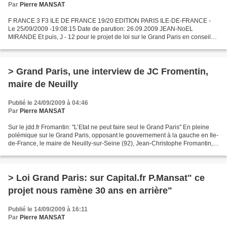
Par
Pierre MANSAT
F RANCE 3 F3 ILE DE FRANCE 19/20 EDITION PARIS ILE-DE-FRANCE -
Le 25/09/2009 -19:08:15 Date de parution: 26.09.2009 JEAN-NoEL
MIRANDE Et puis, J - 12 pour le projet de loi sur le Grand Paris en conseil
des ministres. On le sait, ce projet fait couler...
> Grand Paris, une interview de JC Fromentin,
maire de Neuilly
Publié le 24/09/2009 à 04:46
Par
Pierre MANSAT
Sur le jdd.fr Fromantin: "L’Etat ne peut faire seul le Grand Paris" En pleine
polémique sur le Grand Paris, opposant le gouvernement à la gauche en Ile-
de-France, le maire de Neuilly-sur-Seine (92), Jean-Christophe Fromantin,
s’apprête à accueillir la...
> Loi Grand Paris: sur Capital.fr P.Mansat" ce
projet nous ramène 30 ans en arrière"
Publié le 14/09/2009 à 16:11
Par
Pierre MANSAT