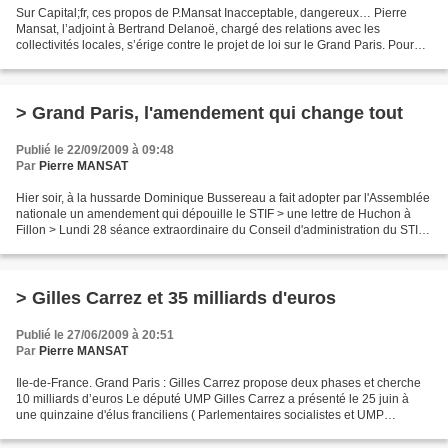
Sur Capital;fr, ces propos de P.Mansat Inacceptable, dangereux… Pierre
Mansat, l’adjoint à Bertrand Delanoë, chargé des relations avec les
collectivités locales, s’érige contre le projet de loi sur le Grand Paris. Pour
lui, ce texte, qui sera présenté...
> Grand Paris, l'amendement qui change tout
Publié le 22/09/2009 à 09:48
Par
Pierre MANSAT
Hier soir, à la hussarde Dominique Bussereau a fait adopter par l'Assemblée
nationale un amendement qui dépouille le STIF > une lettre de Huchon à
Fillon > Lundi 28 séance extraordinaire du Conseil d'administration du STIF ,
à laquelle JP Huchon a convié...
> Gilles Carrez et 35 milliards d'euros
Publié le 27/06/2009 à 20:51
Par
Pierre MANSAT
Ile-de-France. Grand Paris : Gilles Carrez propose deux phases et cherche
10 milliards d’euros Le député UMP Gilles Carrez a présenté le 25 juin à
une quinzaine d'élus franciliens ( Parlementaires socialistes et UMP
uniquement semble-t-il ) un schéma...