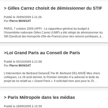
> Gilles Carrez choisit de démissionner du STIF
Publié le 30/09/2009 à 11:26
Par
Pierre MANSAT
PARIS, 7 octobre 2009 (AFP) - Le rapporteur général du budget à
l'Assemblée nationale Gilles Carrez (UMP) a été obligé de démissionner du
Stif (Syndicat des transports d'Ile-de-France) pour des raisons juridiques, a-t-
on appris mercredi auprès du Stif....
>Loi Grand Paris au Conseil de Paris
Publié le 05/10/2009 à 21:08
Par
Pierre MANSAT
L'intervention de Bertrand DelanoË Par M. Bertrand DELANOË Mes chers
collègues, Le 28 août dernier, le Premier ministre m’a adressé le texte du
projet de loi relatif au « Grand Paris ». Il sollicitait mon avis pour le 25
septembre. En dépit de ces délais...
> Paris Métropole dans les médias
Publié le 28/09/2009 à 15:59