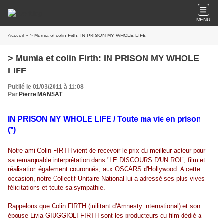
MENU
Accueil
» > Mumia et colin Firth: IN PRISON MY WHOLE LIFE
> Mumia et colin Firth: IN PRISON MY WHOLE
LIFE
Publié le 01/03/2011 à 11:08
Par
Pierre MANSAT
IN PRISON MY WHOLE LIFE / Toute ma vie en prison
(*)
Notre ami Colin FIRTH vient de recevoir le prix du meilleur acteur pour
sa remarquable interprêtation dans "LE DISCOURS D'UN ROI", film et
réalisation également couronnés, aux OSCARS d'Hollywood. A cette
occasion, notre Collectif Unitaire National lui a adressé ses plus vives
félicitations et toute sa sympathie.
Rappelons que Colin FIRTH (militant d'Amnesty International) et son
épouse Livia GIUGGIOLI-FIRTH sont les producteurs du film dédié à