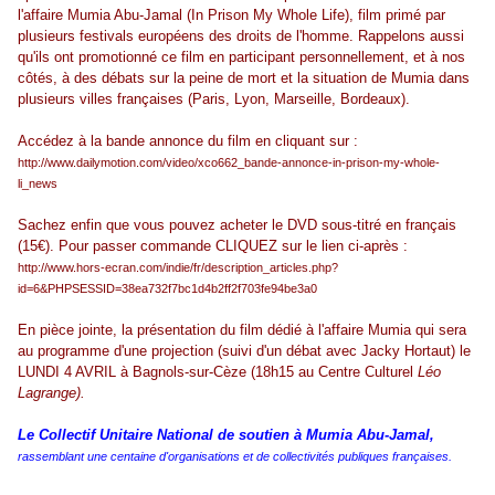
l'affaire Mumia Abu-Jamal (In Prison My Whole Life), film primé par
plusieurs festivals européens des droits de l'homme. Rappelons aussi
qu'ils ont promotionné ce film en participant personnellement, et à nos
côtés, à des débats sur la peine de mort et la situation de Mumia dans
plusieurs villes françaises (Paris, Lyon, Marseille, Bordeaux).
Accédez à la bande annonce du film en cliquant sur :
http://www.dailymotion.com/video/xco662_bande-annonce-in-prison-my-whole-
li_news
Sachez enfin que vous pouvez acheter le DVD sous-titré en français
(15€). Pour passer commande CLIQUEZ sur le lien ci-après :
http://www.hors-ecran.com/indie/fr/description_articles.php?
id=6&PHPSESSID=38ea732f7bc1d4b2ff2f703fe94be3a0
En pièce jointe, la présentation du film dédié à l'affaire Mumia qui sera
au programme d'une projection (suivi d'un débat avec Jacky Hortaut) le
LUNDI 4 AVRIL à Bagnols-sur-Cèze (18h15 au Centre Culturel
Léo
Lagrange).
Le Collectif Unitaire National de soutien à Mumia Abu-Jamal,
rassemblant une centaine d'organisations et de collectivités publiques françaises.