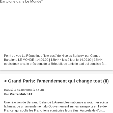
Point de vue La République "low-cost" de Nicolas Sarkozy, par Claude
Bartolone LE MONDE | 14.09.09 | 13h44 • Mis à jour le 14.09.09 | 13h44
epuis deux ans, le président de la République tente le pari qui consiste à
conduire un projet très politique tout...
> Grand Paris: l'amendement qui change tout (II)
Publié le 07/09/2009 à 14:40
Par
Pierre MANSAT
Une réaction de Bertrand Delanoë L'Assemblée nationale a voté, hier soir, à
la hussarde un amendement du Gouvernement sur les transports en Ile-de-
France, qui spolie les Franciliens et méprise leurs élus. Au prétexte d'un