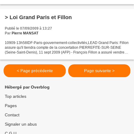
règlement européen sur la concurrence...
> Loi Grand Paris et Fillon
Publié le 07/09/2009 à 13:27
Par
Pierre MANSAT
10909-13h58IDF-Paris-gouvernement-collectivités,LEAD Grand Paris: Fillon
assure qu'il tiendra compte de la concertation PIERREFITE-SUR-SEINE
(Seine-Saint-Denis), 11 sept 2009 (AFP) - François Fillon a assuré vendredi
que le projet de loi sur le Grand...
< Page précédente
Page suivante >
Hébergé par Overblog
Top articles
Pages
Contact
Signaler un abus
C.G.U.