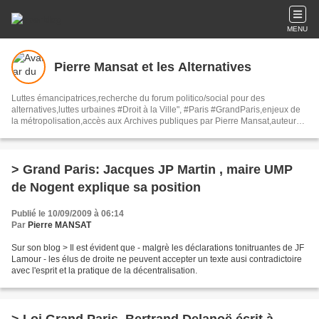
MENU
Pierre Mansat et les Alternatives
Luttes émancipatrices,recherche du forum politico/social pour des
alternatives,luttes urbaines #Droit à la Ville", #Paris #GrandParis,enjeux de
la métropolisation,accès aux Archives publiques par Pierre Mansat,auteur‼️
Ma vie rouge. Meutre au Grand Paris‼️[PUG]Association Josette & Maurice
#Audin>bénevole Secours Populaire>Comité Laghouat-France>#Mumia
#INTA
> Grand Paris: Jacques JP Martin , maire UMP
de Nogent explique sa position
Publié le 10/09/2009 à 06:14
Par
Pierre MANSAT
Sur son blog > Il est évident que - malgrè les déclarations tonitruantes de JF
Lamour - les élus de droite ne peuvent accepter un texte ausi contradictoire
avec l'esprit et la pratique de la décentralisation.