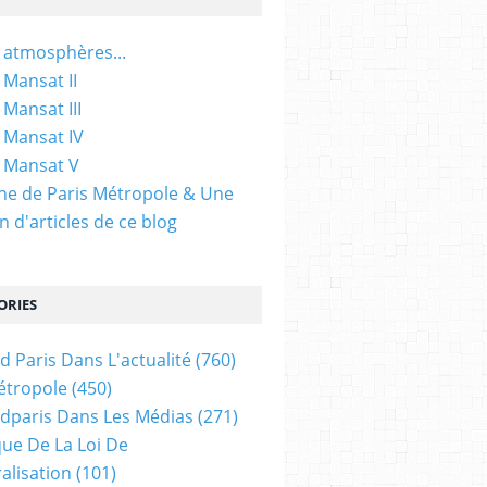
 atmosphères...
 Mansat II
 Mansat III
 Mansat IV
 Mansat V
gine de Paris Métropole & Une
n d'articles de ce blog
ORIES
d Paris Dans L'actualité
(760)
étropole
(450)
dparis Dans Les Médias
(271)
ue De La Loi De
alisation
(101)