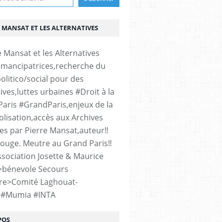
 MANSAT ET LES ALTERNATIVES
émancipatrices,recherche du
olitico/social pour des
ives,luttes urbaines #Droit à la
#Paris #GrandParis,enjeux de la
lisation,accès aux Archives
es par Pierre Mansat,auteur‼️
rouge. Meutre au Grand Paris‼️
sociation Josette & Maurice
>bénevole Secours
re>Comité Laghouat-
>#Mumia #INTA
POS