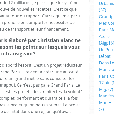
 de 12 milliards. Je pense que le système
Urbanis
ouve de nouvelles recettes. C'est ce que
(67)
ébat autour du rapport Carrez qui m'a paru
Grandp
ien prendre en compte les nécessités de
Mes Co
u de transport et leur financement.
Paris M
Atelier
aris élaboré par Christian Blanc ne
[aigp]
(4
 sont les points sur lesquels vous
Un Peu
 intransigeant?
Débat "
Dans Le
 d'abord l'esprit. C'est un projet réducteur
Municip
and Paris. Il revient à créer une autorité
Paris X
uire un grand métro sans consulter les
17juin
(
eur appui. Ce n'est pas ça le Grand Paris. Le
Mgp
(7)
c'est les projets des architectes, la volonté
Manifes
mplet, performant et qui traite à la fois
Mon His
t pas le projet qu'on nous soumet. Le projet
(7)
e de l'Etat dans une région qu'il avait