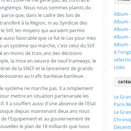
rts en 2004 ne me gêne pas, au contraire.
longtemps. Nous nous sommes plaints du
Album -
parce que, dans le cadre des lois de
Album -
transféré à la Région, ni au Syndicat des
Album -
 le Stif, les moyens qui auraient permis
Album -
 aussi favorable que ce fut le cas pour mes
Album -
 a un système qui marche, c'est celui du Stif.
A l'ori
é en moins de trois ans des décisions
sélectio
le, la mise en oeuvre de neuf tramways, le
Links
riel de la SNCF et le lancement de grands
écessaires au trafic banlieue-banlieue.
CATÉG
le système ne marche pas. Il a simplement
pour mettre en situation partenariale les
Le Gran
if. Il a souffert aussi d'une absence de l'Etat
Paris M
uisque depuis maintenant deux ans nous
Le Gran
 de l'Equipement et au gouvernement de
Chroniq
ouvelles le plan de 18 milliards que nous
Décentr