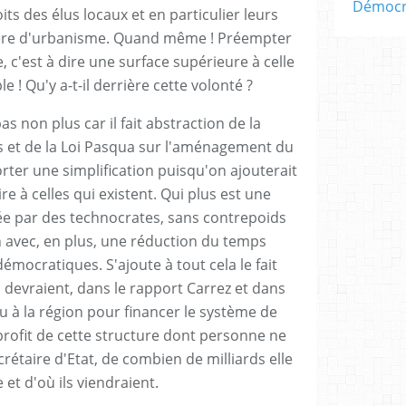
Démocra
its des élus locaux et en particulier leurs
ère d'urbanisme. Quand même ! Préempter
, c'est à dire une surface supérieure à celle
e ! Qu'y a-t-il derrière cette volonté ?
s non plus car il fait abstraction de la
s et de la Loi Pasqua sur l'aménagement du
rter une simplification puisqu'on ajouterait
 à celles qui existent. Qui plus est une
gée par des technocrates, sans contrepoids
n avec, en plus, une réduction du temps
mocratiques. S'ajoute à tout cela le fait
 devraient, dans le rapport Carrez et dans
 ou à la région pour financer le système de
rofit de cette structure dont personne ne
crétaire d'Etat, de combien de milliards elle
 et d'où ils viendraient.