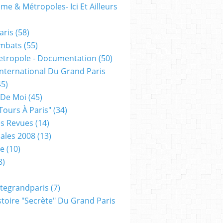
me & Métropoles- Ici Et Ailleurs
aris
(58)
mbats
(55)
etropole - Documentation
(50)
 International Du Grand Paris
5)
 De Moi
(45)
tours À Paris"
(34)
s Revues
(14)
ales 2008
(13)
xe
(10)
8)
tegrandparis
(7)
toire "secrète" Du Grand Paris