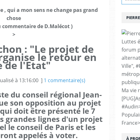
rale , qui a mon sens ne change pas grand
chose
PIERRE
u commentaire de D.Malécot )
>
Luttes 
hon : "Le projet de
forum p
rganise le retour en
alternat
 de l'Etat"
Ville", 
métropo
ualisé à 13:16:00 ]
1 commentaire(s)
publiqu
Ma vie 
ste du conseil régional Jean-
[PUG]As
ue son opposition au projet
#Audin
qui doit être présenté le 7
Populai
es grandes lignes d'un projet
France
el le conseil de Paris et les
seront appelés à voter.
À PRO