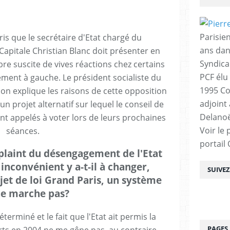
Parisien
ris que le secrétaire d'Etat chargé du
ans dan
apitale Christian Blanc doit présenter en
Syndica
bre suscite de vives réactions chez certains
PCF élu
lement à gauche. Le président socialiste du
1995 Co
on explique les raisons de cette opposition
adjoint
un projet alternatif sur lequel le conseil de
Delanoë
ont appelés à voter lors de leurs prochaines
Voir le 
séances.
portail
plaint du désengagement de l'Etat
 inconvénient y a-t-il à changer,
SUIVE
jet de loi Grand Paris, un système
ne marche pas?
terminé et le fait que l'Etat ait permis la
PAGES