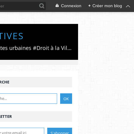
Connexion
+
Créer mon blog
TIVES
Luttes émancipatrices,recherche du forum politico/social pour des alternatives,luttes urbaines #Droit à la Ville", #Paris #GrandParis,enjeux de la métropolisation,accès aux Archives publiques par Pierre Mansat,auteur‼️Ma vie rouge. Meutre au Grand Paris‼️[PUG]Association Josette & Maurice #Audin>bénevole Secours Populaire>Comité Laghouat-France>#Mumia #INTA
RCHE
ETTER