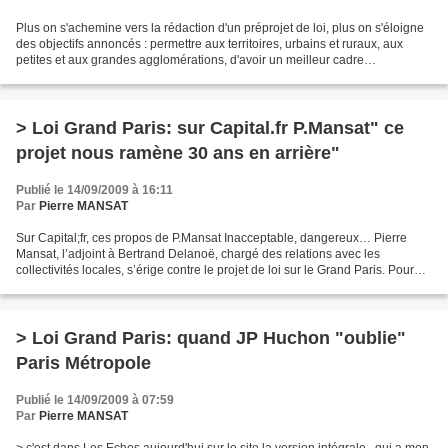
Plus on s'achemine vers la rédaction d'un préprojet de loi, plus on s'éloigne
des objectifs annoncés : permettre aux territoires, urbains et ruraux, aux
petites et aux grandes agglomérations, d'avoir un meilleur cadre
institutionnel pour se développer...
> Loi Grand Paris: sur Capital.fr P.Mansat" ce
projet nous ramène 30 ans en arrière"
Publié le 14/09/2009 à 16:11
Par
Pierre MANSAT
Sur Capital;fr, ces propos de P.Mansat Inacceptable, dangereux… Pierre
Mansat, l’adjoint à Bertrand Delanoë, chargé des relations avec les
collectivités locales, s’érige contre le projet de loi sur le Grand Paris. Pour
lui, ce texte, qui sera présenté...
> Loi Grand Paris: quand JP Huchon "oublie"
Paris Métropole
Publié le 14/09/2009 à 07:59
Par
Pierre MANSAT