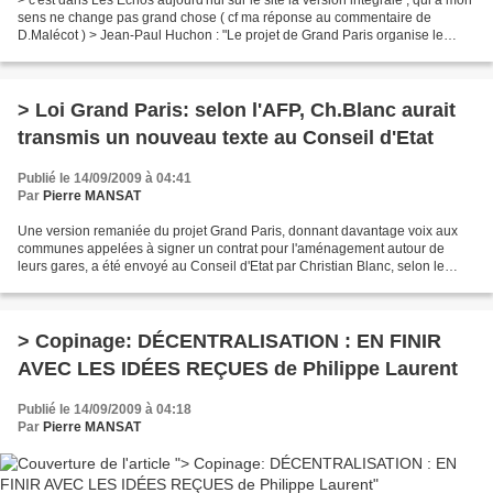
> c'est dans Les Echos aujourd'hui sur le site la version intégrale , qui a mon
sens ne change pas grand chose ( cf ma réponse au commentaire de
D.Malécot ) > Jean-Paul Huchon : "Le projet de Grand Paris organise le
retour en force de l'Etat" [ 14/09/09...
> Loi Grand Paris: selon l'AFP, Ch.Blanc aurait
transmis un nouveau texte au Conseil d'Etat
Publié le 14/09/2009 à 04:41
Par
Pierre MANSAT
Une version remaniée du projet Grand Paris, donnant davantage voix aux
communes appelées à signer un contrat pour l'aménagement autour de
leurs gares, a été envoyé au Conseil d'Etat par Christian Blanc, selon le
texte que s'est procuré l'AFP. Sont concernées...
> Copinage: DÉCENTRALISATION : EN FINIR
AVEC LES IDÉES REÇUES de Philippe Laurent
Publié le 14/09/2009 à 04:18
Par
Pierre MANSAT