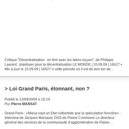
Critique "Décentralisation : en finir avec les idées reçues", de Philippe
Laurent : plaidoyer pour la décentralisation LE MONDE | 10.09.09 | 16h27 •
Mis à jour le 10.09.09 | 16h27 n cette période où il est de bon ton de
dénigrer la gestion des élus locaux...
> Loi Grand Paris, étonnant, non ?
Publié le 13/09/2009 à 18:19
Par
Pierre MANSAT
Grand Paris : «Mieux vaut un Etat colbertiste que la spéculation foncière» -
Interview de Jacques Marsaud, DGS de Plaine Commune Le directeur
général des services de la communauté d’agglomération de Plaine
Commune (Seine-Saint-Denis), Jacques Marsaud,...