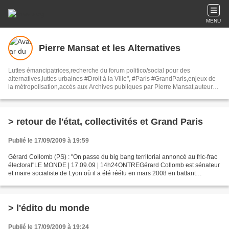
MENU
Pierre Mansat et les Alternatives
Luttes émancipatrices,recherche du forum politico/social pour des
alternatives,luttes urbaines #Droit à la Ville", #Paris #GrandParis,enjeux de
la métropolisation,accès aux Archives publiques par Pierre Mansat,auteur‼️
Ma vie rouge. Meutre au Grand Paris‼️[PUG]Association Josette & Maurice
#Audin>bénevole Secours Populaire>Comité Laghouat-France>#Mumia
#INTA
> retour de l'état, collectivités et Grand Paris
Publié le 17/09/2009 à 19:59
Gérard Collomb (PS) : "On passe du big bang territorial annoncé au fric-frac
électoral"LE MONDE | 17.09.09 | 14h24ONTREGérard Collomb est sénateur
et maire socialiste de Lyon où il a été réélu en mars 2008 en battant
largement Dominique Perben. Il préside...
> l'édito du monde
Publié le 17/09/2009 à 19:24