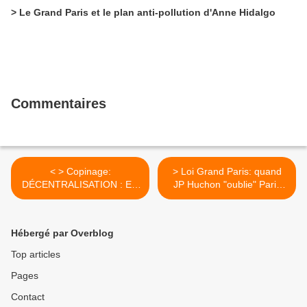
> Le Grand Paris et le plan anti-pollution d'Anne Hidalgo
Commentaires
< > Copinage:
> Loi Grand Paris: quand
DÉCENTRALISATION : EN
JP Huchon "oublie" Paris
FINIR AVEC LES IDÉES
Métropole >
REÇUES de Philippe
Laurent
Hébergé par Overblog
Top articles
Pages
Contact