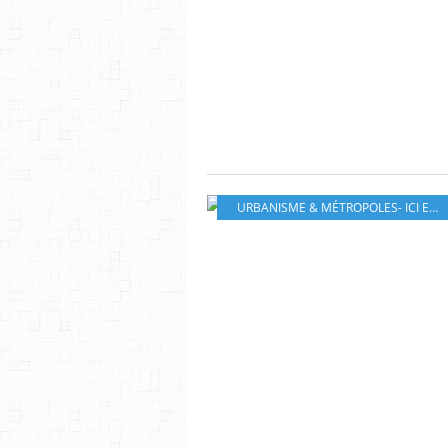
URBANISME & MÉTROPOLES- ICI ET AILLEURS