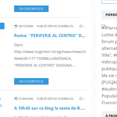
EN SAVOIR PLUS
PIERRE
28/10/2006
PUBLIÉ DEPUIS OVERBLOG
…
Luttes 
Roma: "PERIFERIE AL CENTRO" DISEGNA FUTURO ALTRA CITTÀ
forum p
Dans
alternat
http://www.luiginieri.it/reg/news/news/news_item.asp?
Ville", 
NewsID=177 TORBELLAMONACA,
métropo
"PERIFERIE AL CENTRO" DISEGNA...
publiqu
Ma vie 
EN SAVOIR PLUS
[PUG]As
#Audin
Populai
01/09/2006
PUBLIÉ DEPUIS OVERBLOG
…
France
A 10h45 sur ce blog le texte de B.Delanoë remis à la commission Balladur
À PRO