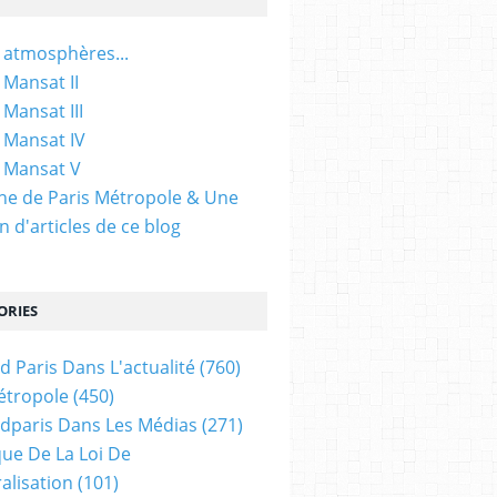
 atmosphères...
 Mansat II
 Mansat III
 Mansat IV
 Mansat V
gine de Paris Métropole & Une
n d'articles de ce blog
ORIES
d Paris Dans L'actualité
(760)
étropole
(450)
dparis Dans Les Médias
(271)
ue De La Loi De
alisation
(101)