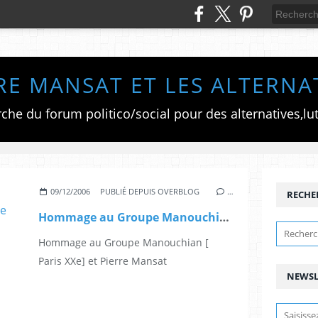
RE MANSAT ET LES ALTERNA
09/12/2006
PUBLIÉ DEPUIS OVERBLOG
…
RECHE
Hommage au Groupe Manouchian [ Paris XXe] et Pierre Mansat
Hommage au Groupe Manouchian [
Paris XXe] et Pierre Mansat
NEWSL