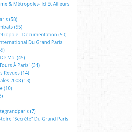
me & Métropoles- Ici Et Ailleurs
aris
(58)
mbats
(55)
etropole - Documentation
(50)
 International Du Grand Paris
5)
 De Moi
(45)
tours À Paris"
(34)
s Revues
(14)
ales 2008
(13)
xe
(10)
8)
tegrandparis
(7)
toire "secrète" Du Grand Paris