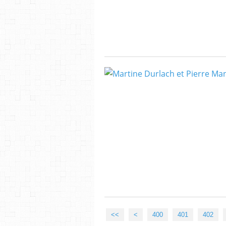
<<
<
400
401
402