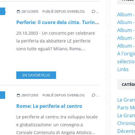
28/12/2005
PUBLIÉ DEPUIS OVERBLOG
…
Album -
Perferie: il cuore dela citta. Turin dans La Stampa
Album -
Album -
29.10.2003 - Un concerto per celebrare
Album -
la periferia da abbattere LE periferie
Album -
sono tutte eguali? Milano, Roma,...
A l'ori
sélectio
Links
EN SAVOIR PLUS
CATÉG
28/07/2005
PUBLIÉ DEPUIS OVERBLOG
…
Le Gran
Rome: Le periferie al centro
Paris M
Le Gran
Le periferie al centro, tra sviluppo locale
Chroniq
e globalizzazione: un convegno a
Décentr
Corviale Contenuto di Angela Attolico...