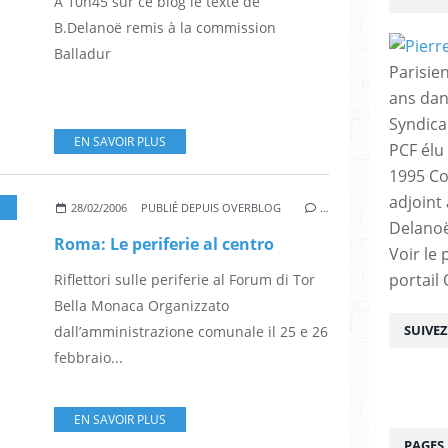
A 10h45 sur ce blog le texte de
B.Delanoë remis à la commission
Balladur
Parisien
ans dan
Syndica
EN SAVOIR PLUS
PCF élu
1995 Co
adjoint
28/02/2006
PUBLIÉ DEPUIS OVERBLOG
…
Delanoë
Roma: Le periferie al centro
Voir le 
portail
Riflettori sulle periferie al Forum di Tor
Bella Monaca Organizzato
SUIVE
dall’amministrazione comunale il 25 e 26
febbraio...
EN SAVOIR PLUS
PAGES