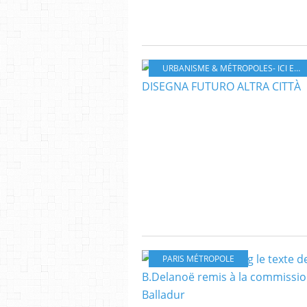
URBANISME & MÉTROPOLES- ICI ET AILLEURS
PARIS MÉTROPOLE