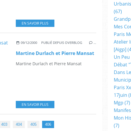
Urbanis
(67)
Grandp
EN SAVOIR PLUS
Mes Co
Paris M
Atelier
09/12/2000
PUBLIÉ DEPUIS OVERBLOG
…
[aigp]
(4
Martine Durlach et Pierre Mansat
Un Peu
Martine Durlach et Pierre Mansat
Débat "
Dans Le
Municip
Paris X
17juin
(
Mgp
(7)
EN SAVOIR PLUS
Manifes
Mon His
403
404
405
406
(7)