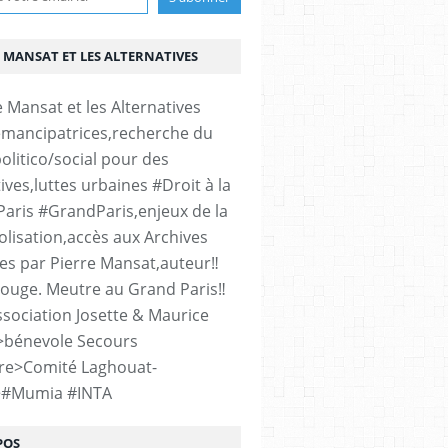
 MANSAT ET LES ALTERNATIVES
émancipatrices,recherche du
olitico/social pour des
ives,luttes urbaines #Droit à la
#Paris #GrandParis,enjeux de la
lisation,accès aux Archives
es par Pierre Mansat,auteur‼️
rouge. Meutre au Grand Paris‼️
sociation Josette & Maurice
>bénevole Secours
re>Comité Laghouat-
>#Mumia #INTA
POS