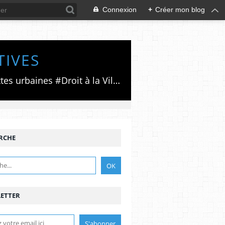
Connexion
+
Créer mon blog
TIVES
Luttes émancipatrices,recherche du forum politico/social pour des alternatives,luttes urbaines #Droit à la Ville", #Paris #GrandParis,enjeux de la métropolisation,accès aux Archives publiques par Pierre Mansat,auteur‼️Ma vie rouge. Meutre au Grand Paris‼️[PUG]Association Josette & Maurice #Audin>bénevole Secours Populaire>Comité Laghouat-France>#Mumia #INTA
RCHE
ETTER