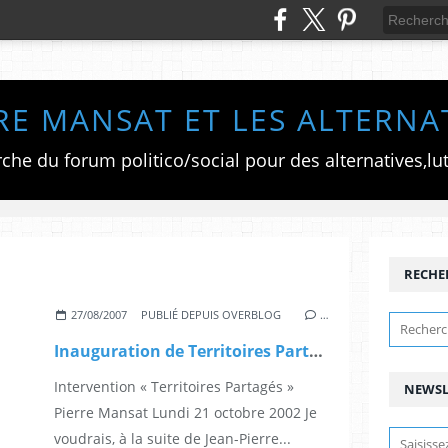
RE MANSAT ET LES ALTERNA
RECHE
27/08/2007
PUBLIÉ DEPUIS OVERBLOG
…
Inauguration de Territoires Partagés à l'Arsenal
Intervention « Territoires Partagés »
NEWSL
Pierre Mansat Lundi 21 octobre 2002 Je
voudrais, à la suite de Jean-Pierre...