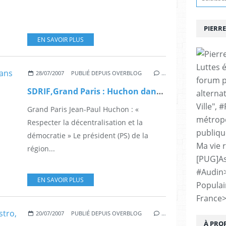
PIERRE
EN SAVOIR PLUS
Luttes 
28/07/2007
PUBLIÉ DEPUIS OVERBLOG
…
forum p
SDRIF,Grand Paris : Huchon dans l'Humanite
alternat
Ville", 
Grand Paris Jean-Paul Huchon : «
métropo
Respecter la décentralisation et la
publiqu
démocratie » Le président (PS) de la
Ma vie 
région...
[PUG]As
#Audin
EN SAVOIR PLUS
Populai
France
20/07/2007
PUBLIÉ DEPUIS OVERBLOG
…
À PRO