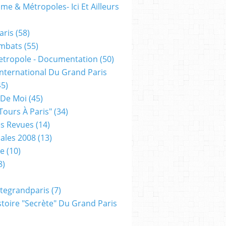
me & Métropoles- Ici Et Ailleurs
aris
(58)
mbats
(55)
etropole - Documentation
(50)
 International Du Grand Paris
5)
 De Moi
(45)
tours À Paris"
(34)
s Revues
(14)
ales 2008
(13)
xe
(10)
8)
tegrandparis
(7)
toire "secrète" Du Grand Paris