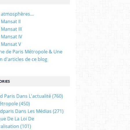
 atmosphères...
 Mansat II
 Mansat III
 Mansat IV
 Mansat V
gine de Paris Métropole & Une
n d'articles de ce blog
ORIES
d Paris Dans L'actualité
(760)
étropole
(450)
dparis Dans Les Médias
(271)
ue De La Loi De
alisation
(101)