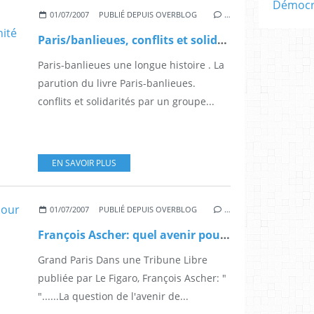
Démocra
01/07/2007
PUBLIÉ DEPUIS OVERBLOG
…
Paris/banlieues, conflits et solidarité: 2 pages dans l'Humanité du samedi 30 juin
Paris-banlieues une longue histoire . La
parution du livre Paris-banlieues.
conflits et solidarités par un groupe...
EN SAVOIR PLUS
01/07/2007
PUBLIÉ DEPUIS OVERBLOG
…
François Ascher: quel avenir pour la mégapole francilienne
Grand Paris Dans une Tribune Libre
publiée par Le Figaro, François Ascher: "
"......La question de l'avenir de...