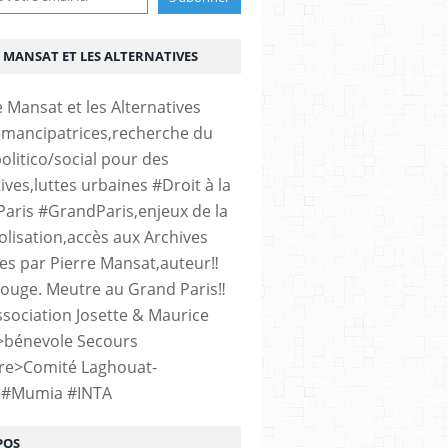
 MANSAT ET LES ALTERNATIVES
émancipatrices,recherche du
olitico/social pour des
ives,luttes urbaines #Droit à la
#Paris #GrandParis,enjeux de la
lisation,accès aux Archives
es par Pierre Mansat,auteur‼️
rouge. Meutre au Grand Paris‼️
sociation Josette & Maurice
>bénevole Secours
re>Comité Laghouat-
>#Mumia #INTA
POS