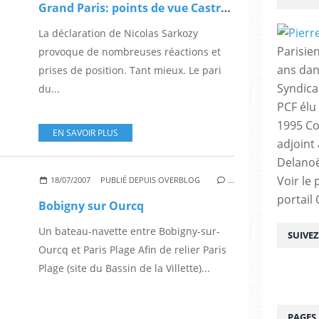
Grand Paris: points de vue Castro, Braouezec, Ferri, Burgel, Baupin
La déclaration de Nicolas Sarkozy
Parisien
provoque de nombreuses réactions et
ans dan
prises de position. Tant mieux. Le pari
Syndica
du...
PCF élu
1995 Co
EN SAVOIR PLUS
adjoint
Delanoë
Voir le 
18/07/2007
PUBLIÉ DEPUIS OVERBLOG
…
portail
Bobigny sur Ourcq
Un bateau-navette entre Bobigny-sur-
SUIVE
Ourcq et Paris Plage Afin de relier Paris
Plage (site du Bassin de la Villette)...
PAGES