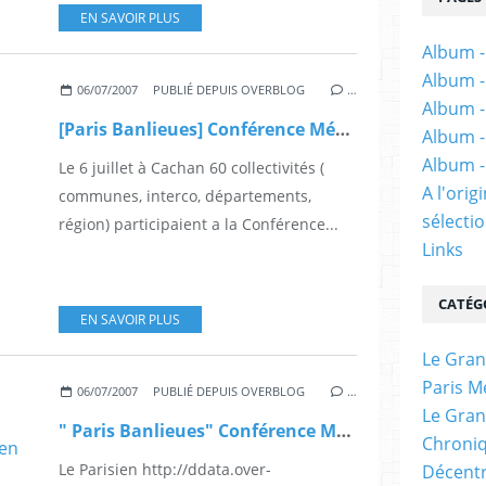
EN SAVOIR PLUS
Album -
Album -
06/07/2007
PUBLIÉ DEPUIS OVERBLOG
…
Album -
[Paris Banlieues] Conférence Métropolitaine 6.07.2007, le document sur le logement
Album -
Album -
Le 6 juillet à Cachan 60 collectivités (
A l'ori
communes, interco, départements,
sélectio
région) participaient a la Conférence...
Links
CATÉG
EN SAVOIR PLUS
Le Gran
Paris M
06/07/2007
PUBLIÉ DEPUIS OVERBLOG
…
Le Gran
" Paris Banlieues" Conférence Métropolitaine interview de Bertrand Delanoë dans le Parisien
Chroniq
Le Parisien http://ddata.over-
Décentr