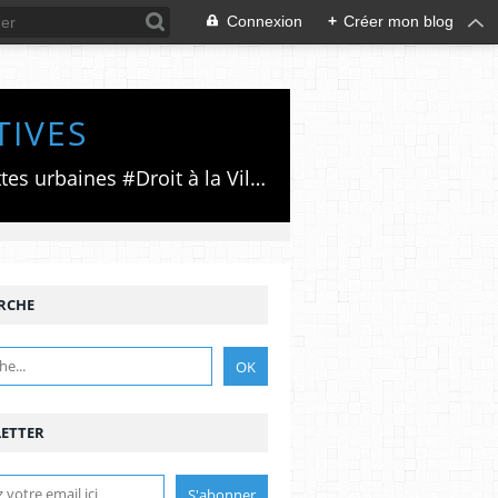
Connexion
+
Créer mon blog
TIVES
Luttes émancipatrices,recherche du forum politico/social pour des alternatives,luttes urbaines #Droit à la Ville", #Paris #GrandParis,enjeux de la métropolisation,accès aux Archives publiques par Pierre Mansat,auteur‼️Ma vie rouge. Meutre au Grand Paris‼️[PUG]Association Josette & Maurice #Audin>bénevole Secours Populaire>Comité Laghouat-France>#Mumia #INTA
RCHE
ETTER