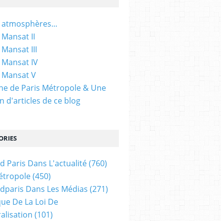
 atmosphères...
 Mansat II
 Mansat III
 Mansat IV
 Mansat V
gine de Paris Métropole & Une
n d'articles de ce blog
ORIES
d Paris Dans L'actualité
(760)
étropole
(450)
dparis Dans Les Médias
(271)
ue De La Loi De
alisation
(101)