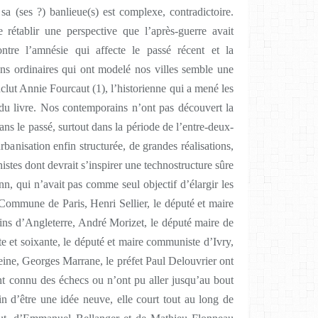
t sa (ses ?) banlieue(s) est complexe, contradictoire.
 rétablir une perspective que l’après-guerre avait
tre l’amnésie qui affecte le passé récent et la
ns ordinaires qui ont modelé nos villes semble une
nclut Annie Fourcaut (1), l’historienne qui a mené les
 du livre. Nos contemporains n’ont pas découvert la
 dans le passé, surtout dans la période de l’entre-deux-
rbanisation enfin structurée, de grandes réalisations,
istes dont devrait s’inspirer une technostructure sûre
n, qui n’avait pas comme seul objectif d’élargir les
 Commune de Paris, Henri Sellier, le député et maire
dins d’Angleterre, André Morizet, le député maire de
e et soixante, le député et maire communiste d’Ivry,
Seine, Georges Marrane, le préfet Paul Delouvrier ont
ont connu des échecs ou n’ont pu aller jusqu’au bout
in d’être une idée neuve, elle court tout au long de