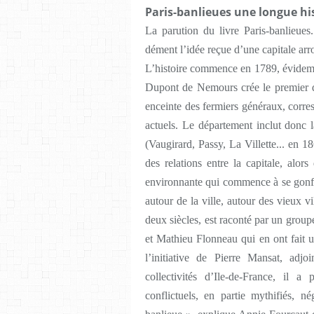
Paris-banlieues une longue his
La parution du livre Paris-banlieues.
dément l’idée reçue d’une capitale arr
L’histoire commence en 1789, évidemm
Dupont de Nemours crée le premier d
enceinte des fermiers généraux, corr
actuels. Le département inclut donc la
(Vaugirard, Passy, La Villette... en 1
des relations entre la capitale, alor
environnante qui commence à se gonfl
autour de la ville, autour des vieux v
deux siècles, est raconté par un grou
et Mathieu Flonneau qui en ont fait un
l’initiative de Pierre Mansat, adj
collectivités d’Ile-de-France, il a
conflictuels, en partie mythifiés, 