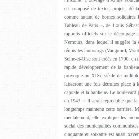
l’histoire. L’ouvrage d’Annie Fourc
est composé de textes, projets, déclar
comme autant de bornes solidaires 
Tableau de Paris », de Louis Sébasti
rapports officiels sur le découpage
Nemours, dans lequel il suggère la 
réunis les faubourgs (Vaugirard, Montm
Seine-et-Oise sont créés en 1790, en 
rapide développement de la banlieu
provoque au XIXe siècle de multiples 
laisseront une fois détruites place à 
capitale et la banlieue. Le boulevard
en 1943, « il serait regrettable que l
longtemps maintenu cette barrière. Mi
mentalement, elle explique les incom
social des municipalités communistes 
cinquante et soixante est aussi traver