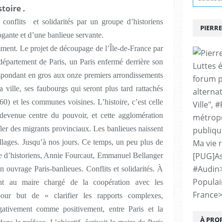
toire .
 conflits et solidarités par un groupe d’historiens
PIERRE
ogante et d’une banlieue servante.
ent. Le projet de découpage de l’Île-de-France par
épartement de Paris, un Paris enfermé derrière son
Luttes 
espondant en gros aux onze premiers arrondissements
forum p
 ville, ses faubourgs qui seront plus tard rattachés
alternat
860) et les communes voisines. L’histoire, c’est celle
Ville", 
s devenue centre du pouvoir, et cette agglomération
métropo
er des migrants provinciaux. Les banlieues naissent
publiqu
illages. Jusqu’à nos jours. Ce temps, un peu plus de
Ma vie 
[PUG]As
pe d’historiens, Annie Fourcaut, Emmanuel Bellanger
#Audin
 ouvrage Paris-banlieues. Conflits et solidarités. À
Populai
oint au maire chargé de la coopération avec les
France
 pour but de « clarifier les rapports complexes,
négativement comme positivement, entre Paris et la
À PRO