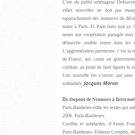
L’ère du préfet aménageur Delouvrier
villes nouvelles ne doit pas mas
rapprochement des instances de décis
maire à Paris. Et Paris dans tout ça ?
nouer une coopération partagée avec 
démarche semble entrer dans les 
L’agglomération parisienne, c’est la r
de-France, qui craint un gouvernem
cordiale, au point de faire figurer l
Une nouvelle ère s’ouvre, qui sans 
Jacques Moran
solidarités.
D
e Dupont de Nemours à Bertrand
Paris-Banlieues édite les textes qui on
2006. Paris-Banlieues.
Conflits et solidarités, d’Annie F
Paris-Banlieues. Éditions Creaphis, 4