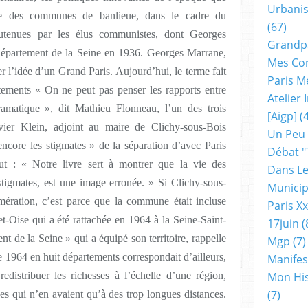
Urbanis
ice des communes de banlieue, dans le cadre du
(67)
outenues par les élus communistes, dont Georges
Grandp
 département de la Seine en 1936. Georges Marrane,
Mes Co
 l’idée d’un Grand Paris. Aujourd’hui, le terme fait
Paris M
tements « On ne peut pas penser les rapports entre
Atelier
amatique », dit Mathieu Flonneau, l’un des trois
[aigp]
(4
ivier Klein, adjoint au maire de Clichy-sous-Bois
Un Peu
 encore les stigmates » de la séparation d’avec Paris
Débat "
ut : « Notre livre sert à montrer que la vie des
Dans Le
 stigmates, est une image erronée. » Si Clichy-sous-
Municip
mération, c’est parce que la commune était incluse
Paris X
et-Oise qui a été rattachée en 1964 à la Seine-Saint-
17juin
(
nt de la Seine » qui a équipé son territoire, rappelle
Mgp
(7)
1964 en huit départements correspondait d’ailleurs,
Manifes
redistribuer les richesses à l’échelle d’une région,
Mon His
(7)
s qui n’en avaient qu’à des trop longues distances.