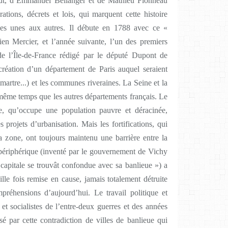
aut, d’Emmanuel Bellanger et de Mathieu Flonneau
ations, décrets et lois, qui marquent cette histoire
les unes aux autres. Il débute en 1788 avec ce «
en Mercier, et l’année suivante, l’un des premiers
 de l’Île-de-France rédigé par le député Dupont de
création d’un département de Paris auquel seraient
artre...) et les communes riveraines. La Seine et la
même temps que les autres départements français. Le
e, qu’occupe une population pauvre et déracinée,
projets d’urbanisation. Mais les fortifications, qui
la zone, ont toujours maintenu une barrière entre la
 périphérique (inventé par le gouvernement de Vichy
a capitale se trouvât confondue avec sa banlieue ») a
lle fois remise en cause, jamais totalement détruite
préhensions d’aujourd’hui. Le travail politique et
et socialistes de l’entre-deux guerres et des années
sé par cette contradiction de villes de banlieue qui