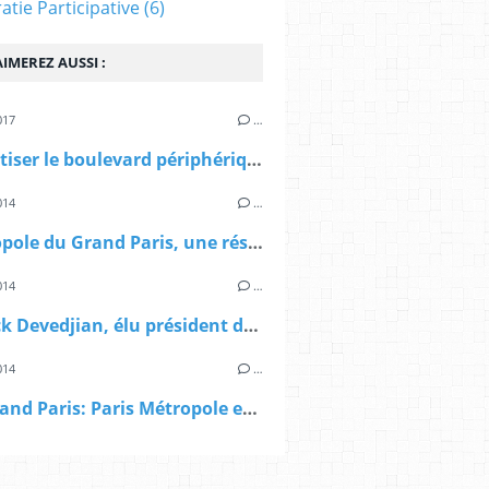
tie Participative
(6)
IMEREZ AUSSI :
017
…
"Débaptiser le boulevard périphérique de Paris" un entretien de P.Mansat avec F.Moiroux dans d'a
014
…
> Métropole du Grand Paris, une résolution de Paris Métropole: "vigilants à ce que le gouvernement respecte ses engagements" "
014
…
> Patrick Devedjian, élu président de Paris Métropole
014
…
AFP: Grand Paris: Paris Métropole entre dans la mission de préfiguration