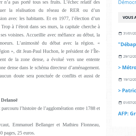
Démocra
 n’a pas porté tous ses fruits. L’échec relatif des
quer la réalisation du réseau de RER ou d’un
VOUS A
ion avec les habitants. Et en 1977, l’élection d’un
 Trop à l’étroit dans ses murs, la capitale cherche à
31/01/2
ses voisines. Accueillie avec méfiance au début, la
moeurs. L’animosité du débat avec la région. «
égion », dit Jean-Paul Huchon, le président de l’Île-
29/12/2
ent de la zone dense, a évolué vers une entente
a zone dense dans le schéma directeur d’aménagement.
aucun doute sera ponctuée de conflits et aussi de
19/12/2
 Delanoë
01/07/2
t parcouru l’histoire de l’agglomération entre 1788 et
ourcaut, Emmanuel Bellanger et Mathieu Flonneau,
80 pages, 25 euros.