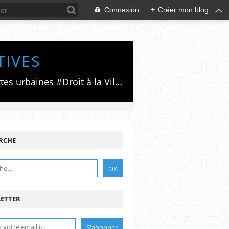
Connexion
+
Créer mon blog
TIVES
Luttes émancipatrices,recherche du forum politico/social pour des alternatives,luttes urbaines #Droit à la Ville", #Paris #GrandParis,enjeux de la métropolisation,accès aux Archives publiques par Pierre Mansat,auteur‼️Ma vie rouge. Meutre au Grand Paris‼️[PUG]Association Josette & Maurice #Audin>bénevole Secours Populaire>Comité Laghouat-France>#Mumia #INTA
RCHE
ETTER