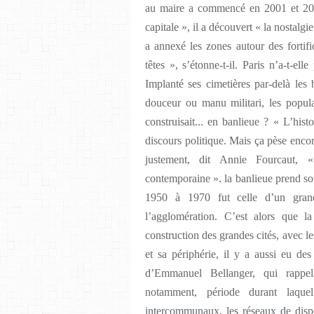
au maire a commencé en 2001 et 200
capitale », il a découvert « la nostal
a annexé les zones autour des fortifi
têtes », s’étonne-t-il. Paris n’a-t-e
Implanté ses cimetières par-delà les 
douceur ou manu militari, les popul
construisait... en banlieue ? « L’his
discours politique. Mais ça pèse encor
justement, dit Annie Fourcaut, «
contemporaine ». la banlieue prend so
1950 à 1970 fut celle d’un grand
l’agglomération. C’est alors que l
construction des grandes cités, avec les
et sa périphérie, il y a aussi eu des
d’Emmanuel Bellanger, qui rappel
notamment, période durant laquel
intercommunaux, les réseaux de dispe