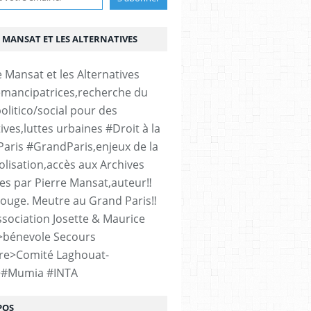
 MANSAT ET LES ALTERNATIVES
émancipatrices,recherche du
olitico/social pour des
ives,luttes urbaines #Droit à la
#Paris #GrandParis,enjeux de la
lisation,accès aux Archives
es par Pierre Mansat,auteur‼️
rouge. Meutre au Grand Paris‼️
sociation Josette & Maurice
>bénevole Secours
re>Comité Laghouat-
>#Mumia #INTA
POS