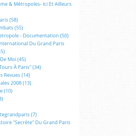
me & Métropoles- Ici Et Ailleurs
aris
(58)
mbats
(55)
etropole - Documentation
(50)
 International Du Grand Paris
5)
 De Moi
(45)
tours À Paris"
(34)
s Revues
(14)
ales 2008
(13)
xe
(10)
8)
tegrandparis
(7)
toire "secrète" Du Grand Paris