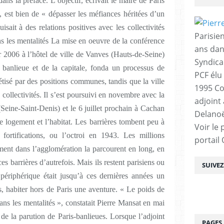
ns la préface. L’objectif, écrivait le maire de Paris
est bien de « dépasser les méfiances héritées d’un
isait à des relations positives avec les collectivités
Parisien
ans les mentalités La mise en oeuvre de la conférence
ans dan
er 2006 à l’hôtel de ville de Vanves (Hauts-de-Seine)
Syndica
 banlieue et de la capitale, fonda un processus de
PCF élu
étisé par des positions communes, tandis que la ville
1995 Co
 collectivités. Il s’est poursuivi en novembre avec la
adjoint
(Seine-Saint-Denis) et le 6 juillet prochain à Cachan
Delanoë
 logement et l’habitat. Les barrières tombent peu à
Voir le 
ortifications, ou l’octroi en 1943. Les millions
portail
ment dans l’agglomération la parcourent en long, en
ces barrières d’autrefois. Mais ils restent parisiens ou
SUIVE
 périphérique était jusqu’à ces dernières années un
s, habiter hors de Paris une aventure. « Le poids de
dans les mentalités », constatait Pierre Mansat en mai
 de la parution de Paris-banlieues. Lorsque l’adjoint
PAGES