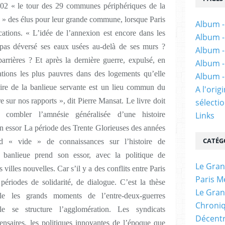
2 « le tour des 29 communes périphériques de la
gie » des élus pour leur grande commune, lorsque Paris
Album -
cations. « L’idée de l’annexion est encore dans les
Album -
lle pas déversé ses eaux usées au-delà de ses murs ?
Album -
barrières ? Et après la dernière guerre, expulsé, en
Album -
ations les plus pauvres dans des logements qu’elle
Album -
toire de la banlieue servante est un lieu commun du
A l'ori
e sur nos rapports », dit Pierre Mansat. Le livre doit
sélectio
 combler l’amnésie généralisée d’une histoire
Links
n essor La période des Trente Glorieuses des années
CATÉG
 « vide » de connaissances sur l’histoire de
a banlieue prend son essor, avec la politique de
Le Gran
 villes nouvelles. Car s’il y a des conflits entre Paris
Paris M
 périodes de solidarité, de dialogue. C’est la thèse
Le Gran
le les grands moments de l’entre-deux-guerres
Chroniq
le se structure l’agglomération. Les syndicats
Décentr
nsaires, les politiques innovantes de l’époque que