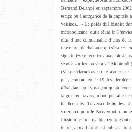
banlieue », explique Annie Fourcaut da
Bertrand Delanoë en septembre 2002, 
temps où l’arrogance de la capitale nu
voisines... » Le poids de l’histoire d
métropolitaine, qui a réuni le 6 janvi
plus d’une cinquantaine d’élus de la
rencontre, de dialogue qui s’est concr
signait des conventions avec plusieurs
séance sur les transports à Montreuil 
(Val-de-Marne) avec une séance sur le
peu, comme en 1919 les dernières f
d’habitants qui voyagent quotidienne
large et en travers, n’ont que faire de 
banlieusards. Traverser le boulevard
sacerdoce pour le Parisien intra-muro
l’histoire est incroyablement présent 
dernier, lors d’un débat public autour