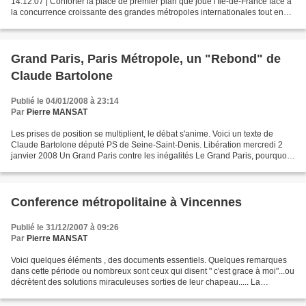
14.12.07 | Conforter la place de premier plan que joue l'Ile-de-France face à
la concurrence croissante des grandes métropoles internationales tout en
réduisant les inégalités sociales...
Grand Paris, Paris Métropole, un "Rebond" de
Claude Bartolone
Publié le 04/01/2008 à 23:14
Par
Pierre MANSAT
Les prises de position se multiplient, le débat s'anime. Voici un texte de
Claude Bartolone député PS de Seine-Saint-Denis. Libération mercredi 2
janvier 2008 Un Grand Paris contre les inégalités Le Grand Paris, pourquoi
pas, mais pour quoi faire ? Ce...
Conference métropolitaine à Vincennes
Publié le 31/12/2007 à 09:26
Par
Pierre MANSAT
Voici quelques éléments , des documents essentiels. Quelques remarques
dans cette période ou nombreux sont ceux qui disent " c'est grace à moi"...ou
décrètent des solutions miraculeuses sorties de leur chapeau..... La
conférence métropolitaine est une...