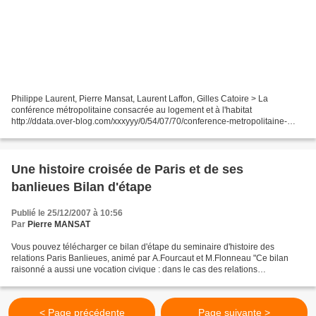
Philippe Laurent, Pierre Mansat, Laurent Laffon, Gilles Catoire > La
conférence métropolitaine consacrée au logement et à l'habitat
http://ddata.over-blog.com/xxxyyy/0/54/07/70/conference-metropolitaine-
logement.pdf > La conférence métropolitaine consacrée...
Une histoire croisée de Paris et de ses
banlieues Bilan d'étape
Publié le 25/12/2007 à 10:56
Par
Pierre MANSAT
Vous pouvez télécharger ce bilan d'étape du seminaire d'histoire des
relations Paris Banlieues, animé par A.Fourcaut et M.Flonneau "Ce bilan
raisonné a aussi une vocation civique : dans le cas des relations
Paris/banlieues, analyser finement certains...
< Page précédente
Page suivante >