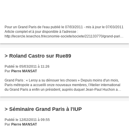
Pour un Grand Paris de l'eau publié le 07/03/2011 - mis à jour le 07/03/2011
Article complet et à jour disponible à l'adresse :
http://lecercle.lesechos.fr/economie-societe/societe/221133770/grand-paris-
leau Par Andre Santini Député-maire d’Issy-les-Moulineaux...
> Roland Castro sur Rue89
Publié le 05/03/2011 à 11:26
Par
Pierre MANSAT
Grand Paris : « Leroy a su dénouer les choses » Depuis moins d'un mois,
Paris métropole a accueilli onze nouveaux membres, l'Atelier international
du Grand Paris a enfin un président, auprès duquel Jean-Paul Huchon a
entériné la participation de l'Ile-de-France...
> Séminaire Grand Paris à l'IUP
Publié le 12/02/2011 à 09:55
Par
Pierre MANSAT