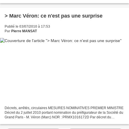
gouvernement à une autre vision du...
> Marc Véron: ce n'est pas une surprise
Publié le 03/07/2010 à 17:53
Par
Pierre MANSAT
Décrets, arrêtés, circulaires MESURES NOMINATIVES PREMIER MINISTRE
Décret du 2 juillet 2010 portant nomination du préfigurateur de la Société du
Grand Paris - M. Véron (Marc) NOR : PRMX1016172D Par décret du
Président de la République en date du 2 juillet...