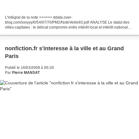
L'intégral de la note >>>>>> ddata.over-
blog.com/xxxyyy/0/54/07/70/PM2/NoteVeille93.pdf ANALYSE Le statut des
villes-capitales : le délicat compromis entre intérêt local et intérêt national
Les capitales ne sont pas des villes comme les autres : symboles...
nonfiction.fr s'interesse à la ville et au Grand
Paris
Publié le 16/03/2008 à 00:20
Par
Pierre MANSAT