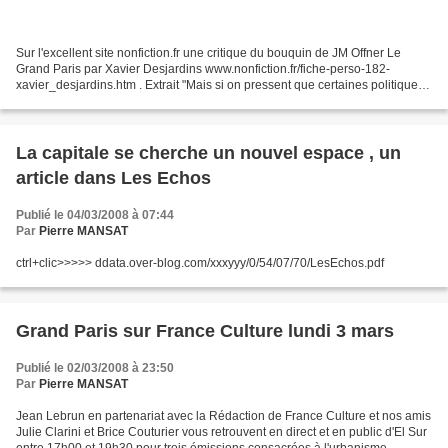
Sur l'excellent site nonfiction.fr une critique du bouquin de JM Offner Le
Grand Paris par Xavier Desjardins www.nonfiction.fr/fiche-perso-182-
xavier_desjardins.htm . Extrait "Mais si on pressent que certaines politiques
sont à partager et à coordonner,...
La capitale se cherche un nouvel espace , un
article dans Les Echos
Publié le 04/03/2008 à 07:44
Par
Pierre MANSAT
ctrl+clic>>>>> ddata.over-blog.com/xxxyyy/0/54/07/70/LesEchos.pdf
Grand Paris sur France Culture lundi 3 mars
Publié le 02/03/2008 à 23:50
Par
Pierre MANSAT
Jean Lebrun en partenariat avec la Rédaction de France Culture et nos amis
Julie Clarini et Brice Couturier vous retrouvent en direct et en public d'El Sur