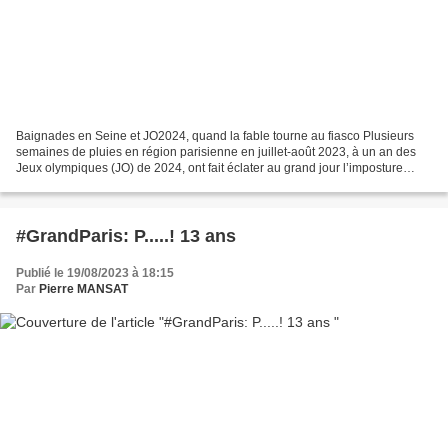
Baignades en Seine et JO2024, quand la fable tourne au fiasco Plusieurs
semaines de pluies en région parisienne en juillet-août 2023, à un an des
Jeux olympiques (JO) de 2024, ont fait éclater au grand jour l’imposture
portée depuis bientôt dix ans à...
#GrandParis: P.....! 13 ans
Publié le 19/08/2023 à 18:15
Par
Pierre MANSAT