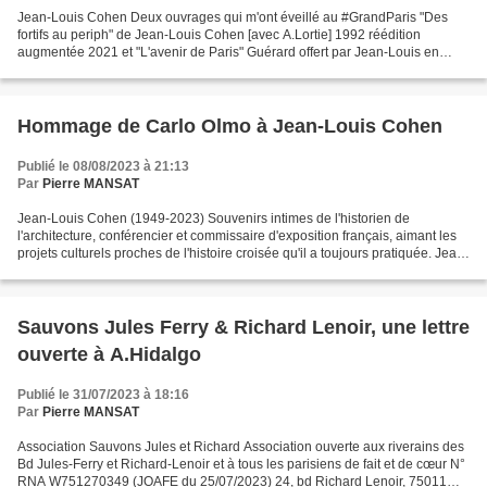
Jean-Louis Cohen Deux ouvrages qui m'ont éveillé au #GrandParis "Des
fortifs au periph" de Jean-Louis Cohen [avec A.Lortie] 1992 réédition
augmentée 2021 et "L'avenir de Paris" Guérard offert par Jean-Louis en
2001 [1929, réédition 2006] #grandparis #Cohen Marc...
Hommage de Carlo Olmo à Jean-Louis Cohen
Publié le 08/08/2023 à 21:13
Par
Pierre MANSAT
Jean-Louis Cohen (1949-2023) Souvenirs intimes de l'historien de
l'architecture, conférencier et commissaire d'exposition français, aimant les
projets culturels proches de l'histoire croisée qu'il a toujours pratiquée. Jean-
Louis Cohen s'est éteint hier,...
Sauvons Jules Ferry & Richard Lenoir, une lettre
ouverte à A.Hidalgo
Publié le 31/07/2023 à 18:16
Par
Pierre MANSAT
Association Sauvons Jules et Richard Association ouverte aux riverains des
Bd Jules-Ferry et Richard-Lenoir et à tous les parisiens de fait et de cœur N°
RNA W751270349 (JOAFE du 25/07/2023) 24, bd Richard Lenoir, 75011