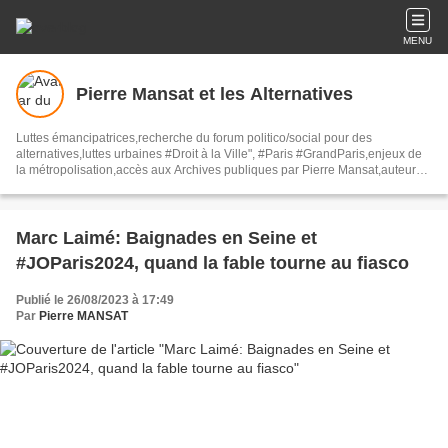
MENU
Pierre Mansat et les Alternatives
Luttes émancipatrices,recherche du forum politico/social pour des
alternatives,luttes urbaines #Droit à la Ville", #Paris #GrandParis,enjeux de
la métropolisation,accès aux Archives publiques par Pierre Mansat,auteur‼️
Ma vie rouge. Meutre au Grand Paris‼️[PUG]Association Josette & Maurice
#Audin>bénevole Secours Populaire>Comité Laghouat-France>#Mumia
#INTA
Marc Laimé: Baignades en Seine et
#JOParis2024, quand la fable tourne au fiasco
Publié le 26/08/2023 à 17:49
Par
Pierre MANSAT