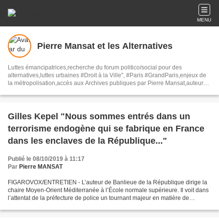
MENU
Pierre Mansat et les Alternatives
Luttes émancipatrices,recherche du forum politico/social pour des
alternatives,luttes urbaines #Droit à la Ville", #Paris #GrandParis,enjeux de
la métropolisation,accès aux Archives publiques par Pierre Mansat,auteur‼️
Ma vie rouge. Meutre au Grand Paris‼️[PUG]Association Josette & Maurice
#Audin>bénevole Secours Populaire>Comité Laghouat-France>#Mumia
#INTA
Gilles Kepel "Nous sommes entrés dans un
terrorisme endogène qui se fabrique en France
dans les enclaves de la République..."
Publié le 08/10/2019 à 11:17
Par
Pierre MANSAT
FIGAROVOX/ENTRETIEN - L’auteur de Banlieue de la République dirige la
chaire Moyen-Orient Méditerranée à l’École normale supérieure. Il voit dans
l’attentat de la préfecture de police un tournant majeur en matière de
terrorisme islamiste. LE FIGARO .-...