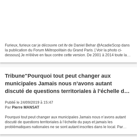
Furieux, furieux car je découvre cet itv de Daniel Behar @AcadieScop dans
la publication du Forum Métropolitain du Grand Paris. [ Voir la photo ci-
dessous] Je m'élève en faux contre cette version. De 2001 à 2014 toute la
politique parisienne à travers...
Tribune"Pourquoi tout peut changer aux
municipales Jamais nous n’avons autant
discuté de questions territoriales à l’échelle du
pays et jamais les problématiques nationales ne
Publié le 24/09/2019 à 15:47
se sont autant inscrites dans le local"
Par
Pierre MANSAT
Pourquoi tout peut changer aux municipales Jamais nous n’avons autant
discuté de questions territoriales à l’échelle du pays et jamais les
problématiques nationales ne se sont autant inscrites dans le local. Par
Frédéric Gilli, Professeur à l’école urbaine...