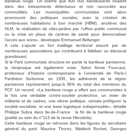
banlieue rouge. On estime que 800 000 banlieusards vivaient
dans des lotissements défectueux et non raccordés aux
commodités. Les municipalités communistes vont alors
promouvoir des politiques sociales, avec la création de
nombreuses habitations à bon marché (HBM), ancêtres des
HLM, la réalisation de cités-jardins par l’office public communal
ou la mise en place de centres de santé pour démocratiser
l’accès aux soins», développe Emmanuel Bellanger.
A cela s’ajoute un fort maillage territorial assuré par de
nombreuses associations qui contribuent à fidéliser un électorat
grandissant.
Si le Parti communiste structure en partie la banlieue parisienne,
la réciproque est également vraie. Selon Annie Fourcaut,
professeur d’histoire contemporaine à l’université de Paris-I
Panthéon Sorbonne, en 1935, les adhérents de la région
parisienne représentent jusqu’à 36% du total des membres du
PCF. Un record. «La banlieue rouge a offert aux communistes à
la fois une véritable contre-société protectrice, un vivier de
militants et de cadres, une vitrine politique, censée préfigurer la
société socialiste, et une base logistique indispensable», détaille
Philippe Subra dans Ile-de-France : la fin de la banlieue rouge
(publié au sein du n°113 de la revue Hérodote).
Cette banlieue rouge se retrouve dans les figures du secrétaire
général du parti. Maurice Thorez, Waldeck Rochet, Georges