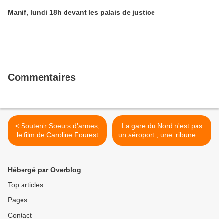
Manif, lundi 18h devant les palais de justice
Commentaires
< Soutenir Soeurs d'armes,
La gare du Nord n'est pas
le film de Caroline Fourest
un aéroport , une tribune de
Pierre Veltz dans Libération
[10/10/2019] >
Hébergé par Overblog
Top articles
Pages
Contact