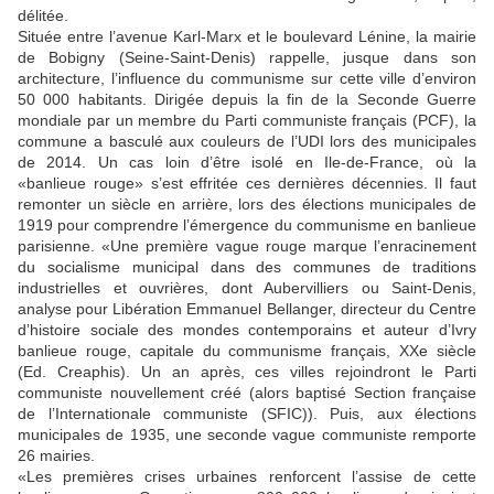
délitée.
Située entre l’avenue Karl-Marx et le boulevard Lénine, la mairie
de Bobigny (Seine-Saint-Denis) rappelle, jusque dans son
architecture, l’influence du communisme sur cette ville d’environ
50 000 habitants. Dirigée depuis la fin de la Seconde Guerre
mondiale par un membre du Parti communiste français (PCF), la
commune a basculé aux couleurs de l’UDI lors des municipales
de 2014. Un cas loin d’être isolé en Ile-de-France, où la
«banlieue rouge» s’est effritée ces dernières décennies. Il faut
remonter un siècle en arrière, lors des élections municipales de
1919 pour comprendre l’émergence du communisme en banlieue
parisienne. «Une première vague rouge marque l’enracinement
du socialisme municipal dans des communes de traditions
industrielles et ouvrières, dont Aubervilliers ou Saint-Denis,
analyse pour Libération Emmanuel Bellanger, directeur du Centre
d’histoire sociale des mondes contemporains et auteur d’Ivry
banlieue rouge, capitale du communisme français, XXe siècle
(Ed. Creaphis). Un an après, ces villes rejoindront le Parti
communiste nouvellement créé (alors baptisé Section française
de l’Internationale communiste (SFIC)). Puis, aux élections
municipales de 1935, une seconde vague communiste remporte
26 mairies.
«Les premières crises urbaines renforcent l’assise de cette