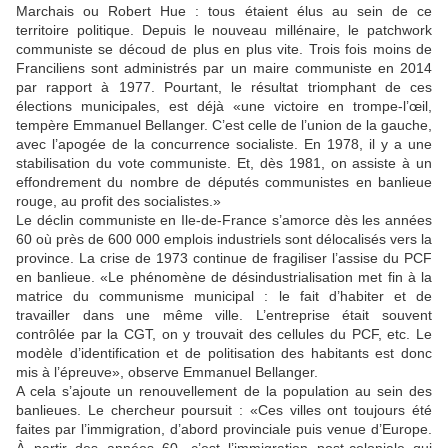
Marchais ou Robert Hue : tous étaient élus au sein de ce
territoire politique. Depuis le nouveau millénaire, le patchwork
communiste se découd de plus en plus vite. Trois fois moins de
Franciliens sont administrés par un maire communiste en 2014
par rapport à 1977. Pourtant, le résultat triomphant de ces
élections municipales, est déjà «une victoire en trompe-l’œil,
tempère Emmanuel Bellanger. C’est celle de l’union de la gauche,
avec l’apogée de la concurrence socialiste. En 1978, il y a une
stabilisation du vote communiste. Et, dès 1981, on assiste à un
effondrement du nombre de députés communistes en banlieue
rouge, au profit des socialistes.»
Le déclin communiste en Ile-de-France s’amorce dès les années
60 où près de 600 000 emplois industriels sont délocalisés vers la
province. La crise de 1973 continue de fragiliser l’assise du PCF
en banlieue. «Le phénomène de désindustrialisation met fin à la
matrice du communisme municipal : le fait d’habiter et de
travailler dans une même ville. L’entreprise était souvent
contrôlée par la CGT, on y trouvait des cellules du PCF, etc. Le
modèle d’identification et de politisation des habitants est donc
mis à l’épreuve», observe Emmanuel Bellanger.
A cela s’ajoute un renouvellement de la population au sein des
banlieues. Le chercheur poursuit : «Ces villes ont toujours été
faites par l’immigration, d’abord provinciale puis venue d’Europe.