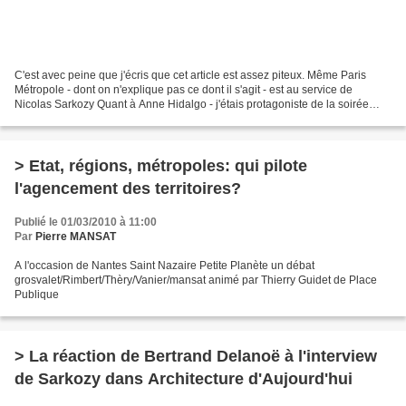
C'est avec peine que j'écris que cet article est assez piteux. Même Paris
Métropole - dont on n'explique pas ce dont il s'agit - est au service de
Nicolas Sarkozy Quant à Anne Hidalgo - j'étais protagoniste de la soirée
évoquée- elle avait organisé cette...
> Etat, régions, métropoles: qui pilote
l'agencement des territoires?
Publié le 01/03/2010 à 11:00
Par
Pierre MANSAT
A l'occasion de Nantes Saint Nazaire Petite Planète un débat
grosvalet/Rimbert/Thèry/Vanier/mansat animé par Thierry Guidet de Place
Publique
> La réaction de Bertrand Delanoë à l'interview
de Sarkozy dans Architecture d'Aujourd'hui