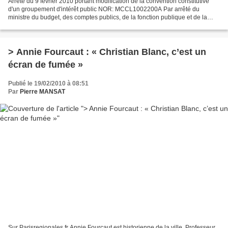
Arrêté du 9 février 2010 portant modification de la convention constitutive
d'un groupement d'intérêt public NOR: MCCL1002200A Par arrêté du
ministre du budget, des comptes publics, de la fonction publique et de la
réforme de l'Etat et du ministre de...
> Annie Fourcaut : « Christian Blanc, c’est un
écran de fumée »
Publié le 19/02/2010 à 08:51
Par
Pierre MANSAT
Sur Parisregionales.fr Annie Fourcaut est historienne de la ville. Professeur