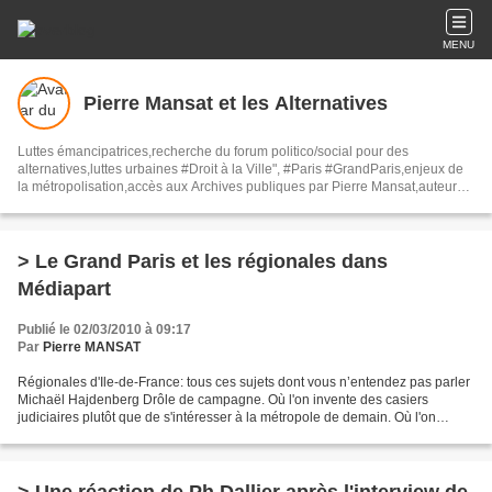
MENU
Pierre Mansat et les Alternatives
Luttes émancipatrices,recherche du forum politico/social pour des
alternatives,luttes urbaines #Droit à la Ville", #Paris #GrandParis,enjeux de
la métropolisation,accès aux Archives publiques par Pierre Mansat,auteur‼️
Ma vie rouge. Meutre au Grand Paris‼️[PUG]Association Josette & Maurice
#Audin>bénevole Secours Populaire>Comité Laghouat-France>#Mumia
#INTA
> Le Grand Paris et les régionales dans
Médiapart
Publié le 02/03/2010 à 09:17
Par
Pierre MANSAT
Régionales d'Ile-de-France: tous ces sujets dont vous n’entendez pas parler
Michaël Hajdenberg Drôle de campagne. Où l'on invente des casiers
judiciaires plutôt que de s'intéresser à la métropole de demain. Où l'on
évoque les transports, mais seulement...