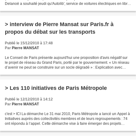
Delanoë a souhaité jeudi qu'Autolib', service de voitures électriques en libre-
service dont le groupe Bolloré vient de...
> interview de Pierre Mansat sur Paris.fr à
propos du débat sur les transports
Publié le 15/12/2010 à 17:48
Par
Pierre MANSAT
Le Conseil de Paris présente aujourd'hui une proposition d'avis négatif sur
le projet de réseau du Grand Paris, porté par le gouvernement. « Un réseau
d’avenir ne peut se construire sur un socle dégradé » : Explication avec
Pierre Mansat, adjoint au maire...
> Les 110 initiatives de Paris Métropole
Publié le 12/12/2010 à 14:12
Par
Pierre MANSAT
c'est > ICI La démarche Le 31 mai 2010, Paris Métropole a lancé un Appel à
Initiatives auprès des collectivités membres et de leurs regroupements : 74
ont répondu à l’appel. Cette démarche vise à faire émerger des projets
métropolitains, concrets et réalisables...