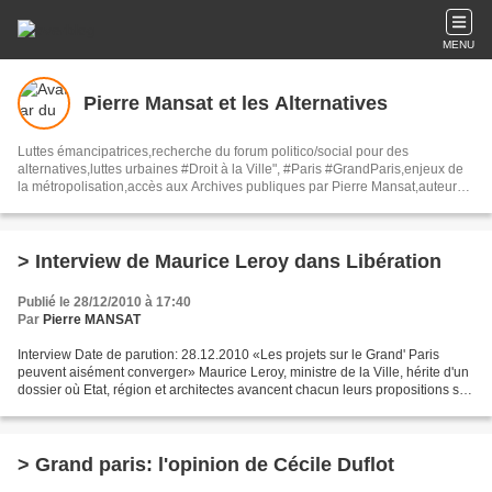
MENU
Pierre Mansat et les Alternatives
Luttes émancipatrices,recherche du forum politico/social pour des
alternatives,luttes urbaines #Droit à la Ville", #Paris #GrandParis,enjeux de
la métropolisation,accès aux Archives publiques par Pierre Mansat,auteur‼️
Ma vie rouge. Meutre au Grand Paris‼️[PUG]Association Josette & Maurice
#Audin>bénevole Secours Populaire>Comité Laghouat-France>#Mumia
#INTA
> Interview de Maurice Leroy dans Libération
Publié le 28/12/2010 à 17:40
Par
Pierre MANSAT
Interview Date de parution: 28.12.2010 «Les projets sur le Grand' Paris
peuvent aisément converger» Maurice Leroy, ministre de la Ville, hérite d'un
dossier où Etat, région et architectes avancent chacun leurs propositions sur
les transports: Ministre...
> Grand paris: l'opinion de Cécile Duflot