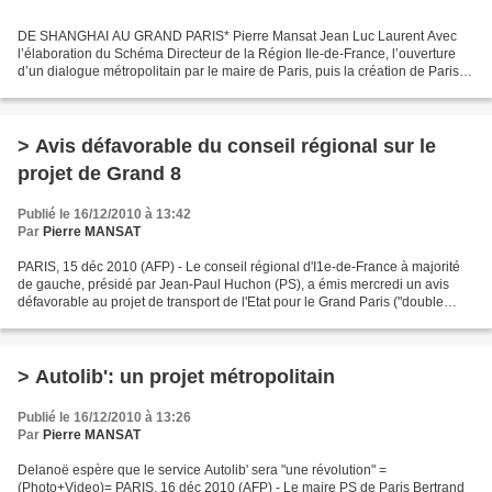
DE SHANGHAI AU GRAND PARIS* Pierre Mansat Jean Luc Laurent Avec
l’élaboration du Schéma Directeur de la Région Ile-de-France, l’ouverture
d’un dialogue métropolitain par le maire de Paris, puis la création de Paris
Métropole, mais aussi les initiatives...
> Avis défavorable du conseil régional sur le
projet de Grand 8
Publié le 16/12/2010 à 13:42
Par
Pierre MANSAT
PARIS, 15 déc 2010 (AFP) - Le conseil régional d'I1e-de-France à majorité
de gauche, présidé par Jean-Paul Huchon (PS), a émis mercredi un avis
défavorable au projet de transport de l'Etat pour le Grand Paris ("double
boucle" de métro automatique) tel...
> Autolib': un projet métropolitain
Publié le 16/12/2010 à 13:26
Par
Pierre MANSAT
Delanoë espère que le service Autolib' sera "une révolution" =
(Photo+Video)= PARIS, 16 déc 2010 (AFP) - Le maire PS de Paris Bertrand