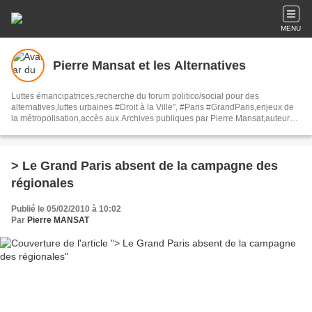
MENU
Pierre Mansat et les Alternatives
Luttes émancipatrices,recherche du forum politico/social pour des
alternatives,luttes urbaines #Droit à la Ville", #Paris #GrandParis,enjeux de
la métropolisation,accès aux Archives publiques par Pierre Mansat,auteur‼️
Ma vie rouge. Meutre au Grand Paris‼️[PUG]Association Josette & Maurice
#Audin>bénevole Secours Populaire>Comité Laghouat-France>#Mumia
#INTA
> Le Grand Paris absent de la campagne des
régionales
Publié le 05/02/2010 à 10:02
Par
Pierre MANSAT