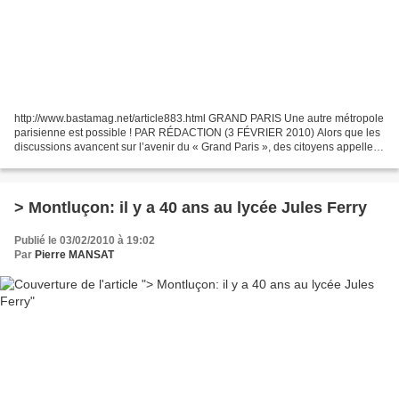
http://www.bastamag.net/article883.html GRAND PARIS Une autre métropole
parisienne est possible ! PAR RÉDACTION (3 FÉVRIER 2010) Alors que les
discussions avancent sur l’avenir du « Grand Paris », des citoyens appellent
à construire une « métropole solidaire...
> Montluçon: il y a 40 ans au lycée Jules Ferry
Publié le 03/02/2010 à 19:02
Par
Pierre MANSAT