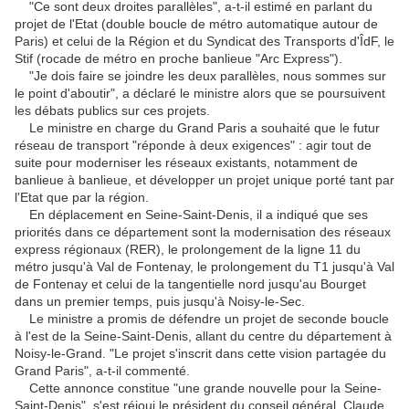
"Ce sont deux droites parallèles", a-t-il estimé en parlant du
projet de l'Etat (double boucle de métro automatique autour de
Paris) et celui de la Région et du Syndicat des Transports d'ÎdF, le
Stif (rocade de métro en proche banlieue "Arc Express").
"Je dois faire se joindre les deux parallèles, nous sommes sur
le point d'aboutir", a déclaré le ministre alors que se poursuivent
les débats publics sur ces projets.
Le ministre en charge du Grand Paris a souhaité que le futur
réseau de transport "réponde à deux exigences" : agir tout de
suite pour moderniser les réseaux existants, notamment de
banlieue à banlieue, et développer un projet unique porté tant par
l'Etat que par la région.
En déplacement en Seine-Saint-Denis, il a indiqué que ses
priorités dans ce département sont la modernisation des réseaux
express régionaux (RER), le prolongement de la ligne 11 du
métro jusqu'à Val de Fontenay, le prolongement du T1 jusqu'à Val
de Fontenay et celui de la tangentielle nord jusqu'au Bourget
dans un premier temps, puis jusqu'à Noisy-le-Sec.
Le ministre a promis de défendre un projet de seconde boucle
à l'est de la Seine-Saint-Denis, allant du centre du département à
Noisy-le-Grand. "Le projet s'inscrit dans cette vision partagée du
Grand Paris", a-t-il commenté.
Cette annonce constitue "une grande nouvelle pour la Seine-
Saint-Denis", s'est réjoui le président du conseil général, Claude