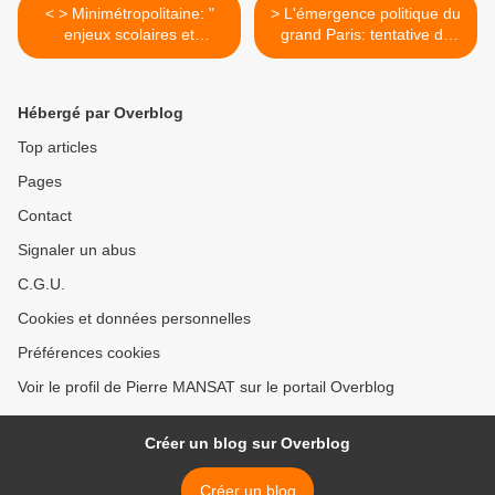
< > Minimétropolitaine: "
> L'émergence politique du
enjeux scolaires et
grand Paris: tentative de
ségrégations urbaines dans
chronologie >
la métropole parisienne"
Hébergé par Overblog
Top articles
Pages
Contact
Signaler un abus
C.G.U.
Cookies et données personnelles
Préférences cookies
Voir le profil de Pierre MANSAT sur le portail Overblog
Créer un blog sur Overblog
Créer un blog