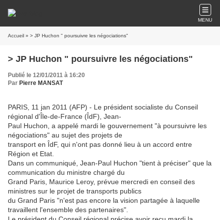
MENU
Accueil
» > JP Huchon " poursuivre les négociations"
> JP Huchon " poursuivre les négociations"
Publié le 12/01/2011 à 16:20
Par
Pierre MANSAT
PARIS, 11 jan 2011 (AFP) - Le président socialiste du Conseil
régional d'Île-de-France (ÎdF), Jean-
Paul Huchon, a appelé mardi le gouvernement "à poursuivre les
négociations" au sujet des projets de
transport en ÎdF, qui n'ont pas donné lieu à un accord entre
Région et Etat.
Dans un communiqué, Jean-Paul Huchon "tient à préciser" que la
communication du ministre chargé du
Grand Paris, Maurice Leroy, prévue mercredi en conseil des
ministres sur le projet de transports publics
du Grand Paris "n'est pas encore la vision partagée à laquelle
travaillent l'ensemble des partenaires".
Le président du Conseil régional précise avoir reçu mardi la