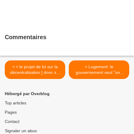
Commentaires
< > le projet de loi sur la
> Logement: le
décentralisation [ donc sur
gouvernement veut "une
Paris] sera présenté au
autorité plus forte" en
conseil des ministres de
région parisienne
mars
(Lebranchu) >
Hébergé par Overblog
Top articles
Pages
Contact
Signaler un abus