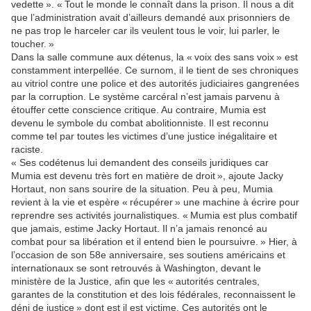
vedette ». « Tout le monde le connaît dans la prison. Il nous a dit
que l’administration avait d’ailleurs demandé aux prisonniers de
ne pas trop le harceler car ils veulent tous le voir, lui parler, le
toucher. »
Dans la salle commune aux détenus, la « voix des sans voix » est
constamment interpellée. Ce surnom, il le tient de ses chroniques
au vitriol contre une police et des autorités judiciaires gangrenées
par la corruption. Le système carcéral n’est jamais parvenu à
étouffer cette conscience critique. Au contraire, Mumia est
devenu le symbole du combat abolitionniste. Il est reconnu
comme tel par toutes les victimes d’une justice inégalitaire et
raciste.
« Ses codétenus lui demandent des conseils juridiques car
Mumia est devenu très fort en matière de droit », ajoute Jacky
Hortaut, non sans sourire de la situation. Peu à peu, Mumia
revient à la vie et espère « récupérer » une machine à écrire pour
reprendre ses activités journalistiques. « Mumia est plus combatif
que jamais, estime Jacky Hortaut. Il n’a jamais renoncé au
combat pour sa libération et il entend bien le poursuivre. » Hier, à
l’occasion de son 58e anniversaire, ses soutiens américains et
internationaux se sont retrouvés à Washington, devant le
ministère de la Justice, afin que les « autorités centrales,
garantes de la constitution et des lois fédérales, reconnaissent le
déni de justice » dont est il est victime. Ces autorités ont le