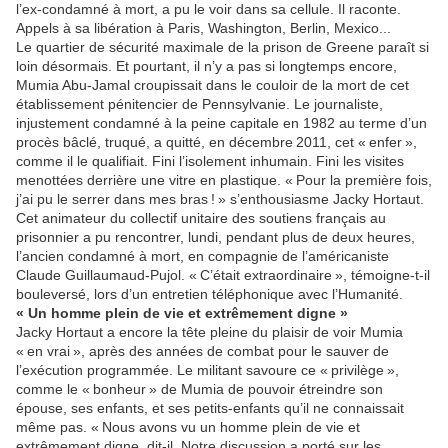
l’ex-condamné à mort, a pu le voir dans sa cellule. Il raconte.
Appels à sa libération à Paris, Washington, Berlin, Mexico...
Le quartier de sécurité maximale de la prison de Greene paraît si
loin désormais. Et pourtant, il n’y a pas si longtemps encore,
Mumia Abu-Jamal croupissait dans le couloir de la mort de cet
établissement pénitencier de Pennsylvanie. Le journaliste,
injustement condamné à la peine capitale en 1982 au terme d’un
procès bâclé, truqué, a quitté, en décembre 2011, cet « enfer »,
comme il le qualifiait. Fini l’isolement inhumain. Fini les visites
menottées derrière une vitre en plastique. « Pour la première fois,
j’ai pu le serrer dans mes bras ! » s’enthousiasme Jacky Hortaut.
Cet animateur du collectif unitaire des soutiens français au
prisonnier a pu rencontrer, lundi, pendant plus de deux heures,
l’ancien condamné à mort, en compagnie de l’américaniste
Claude Guillaumaud-Pujol. « C’était extraordinaire », témoigne-t-il
bouleversé, lors d’un entretien téléphonique avec l’Humanité.
« Un homme plein de vie et extrêmement digne »
Jacky Hortaut a encore la tête pleine du plaisir de voir Mumia
« en vrai », après des années de combat pour le sauver de
l’exécution programmée. Le militant savoure ce « privilège »,
comme le « bonheur » de Mumia de pouvoir étreindre son
épouse, ses enfants, et ses petits-enfants qu’il ne connaissait
même pas. « Nous avons vu un homme plein de vie et
extrêmement digne, dit-il. Notre discussion a porté sur les