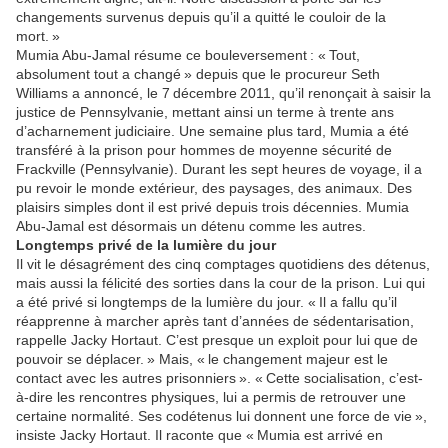
changements survenus depuis qu’il a quitté le couloir de la
mort. »
Mumia Abu-Jamal résume ce bouleversement : « Tout,
absolument tout a changé » depuis que le procureur Seth
Williams a annoncé, le 7 décembre 2011, qu’il renonçait à saisir la
justice de Pennsylvanie, mettant ainsi un terme à trente ans
d’acharnement judiciaire. Une semaine plus tard, Mumia a été
transféré à la prison pour hommes de moyenne sécurité de
Frackville (Pennsylvanie). Durant les sept heures de voyage, il a
pu revoir le monde extérieur, des paysages, des animaux. Des
plaisirs simples dont il est privé depuis trois décennies. Mumia
Abu-Jamal est désormais un détenu comme les autres.
Longtemps privé de la lumière du jour
Il vit le désagrément des cinq comptages quotidiens des détenus,
mais aussi la félicité des sorties dans la cour de la prison. Lui qui
a été privé si longtemps de la lumière du jour. « Il a fallu qu’il
réapprenne à marcher après tant d’années de sédentarisation,
rappelle Jacky Hortaut. C’est presque un exploit pour lui que de
pouvoir se déplacer. » Mais, « le changement majeur est le
contact avec les autres prisonniers ». « Cette socialisation, c’est-
à-dire les rencontres physiques, lui a permis de retrouver une
certaine normalité. Ses codétenus lui donnent une force de vie »,
insiste Jacky Hortaut. Il raconte que « Mumia est arrivé en