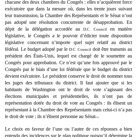
chacune des
deux chambres du Congrès : elles n’acquièrent force
exécutoire que dans la mesure où, dans les trente
jours suivant
leur transmission, la Chambre des Représentants et le Sénat n’ont
pas adopté une
résolution concurrente de désapprobation. En
dépit de la délégation accordée au
en
matière
D.C. Council
législative, le Congrès a le pouvoir d’édicter toute disposition
législative concernant n’importe
quel sujet relatif au district
fédéral. Le budget adopté par le
doit être transmis au
D.C. Council
président des États-Unis, lequel est chargé de le soumettre au
Congrès pour approbation. Ce n’est
qu’une fois approuvé par le
Congrès par le biais d’une loi fédérale que le budget du district
devient
exécutoire. Le président conserve le droit de nommer tous
les juges des tribunaux du district. Il faut
ajouter que si les
habitants de Washington ont le droit de vote s’agissant des
élections municipales et
présidentielles, ils n’ont pas de
représentation dotée du droit de vote au Congrès : ils élisent un
représentant à la Chambre des Représentants mais celui-ci n’a pas
le droit de vote ; ils n’élisent
personne au Sénat
.
13
Le choix en faveur de l’une ou l’autre de ces réponses a bien
entendu des incidences sur le plan
politique puisqu’il détermine la