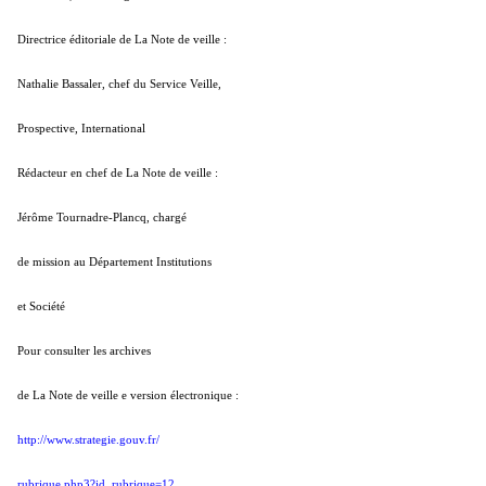
Directrice éditoriale de La Note de veille :
Nathalie Bassaler, chef du Service Veille,
Prospective, International
Rédacteur en chef de La Note de veille :
Jérôme Tournadre-Plancq, chargé
de mission au Département Institutions
et Société
Pour consulter les archives
de La Note de veille
e version électronique :
http://www.strategie.gouv.fr/
rubrique.php3?id_rubrique=12