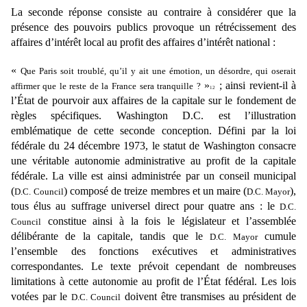
La seconde réponse consiste au contraire à considérer que la
présence des pouvoirs publics
provoque un rétrécissement des
affaires d’intérêt local au profit des affaires d’intérêt national :
«
Que Paris soit troublé, qu’il y ait une émotion, un désordre, qui oserait
»
; ainsi revient-il à
affirmer que le reste de la France
sera tranquille ?
12
l’État de pourvoir aux affaires de la capitale sur le fondement de
règles spécifiques. Washington D.C. est l’illustration
emblématique de cette seconde conception. Défini
par la loi
fédérale du 24 décembre 1973, le statut de Washington consacre
une véritable autonomie
administrative au profit de la capitale
fédérale. La ville est ainsi administrée par un conseil municipal
(
) composé de treize membres et un maire (
),
D.C.
Council
D.C. Mayor
tous élus au suffrage universel direct
pour quatre ans : le
D.C.
constitue ainsi à la fois le législateur et l’assemblée
Council
délibérante de la
capitale, tandis que le
cumule
D.C. Mayor
l’ensemble des fonctions exécutives et administratives
correspondantes. Le texte prévoit cependant de nombreuses
limitations à cette autonomie au profit de
l’État fédéral. Les lois
votées par le
doivent être transmises au président de
D.C. Council