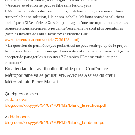
> Aucune évolution ne peut se faire sans les citoyens
> Méfions nous des solutions miracles, ce défaut « français » nous allons
trouver la bonne solution, à la bonne échelle. Méfions nous des solutions
archaïques (XIXe siècle, XXe siècle). Il s’agit d’une métropole moderne. Les
représentations anciennes type centre/périphérie ne sont plus opératoires
(voir les travaux de Paul Chemetov et Frederic Gilli
www.pierremansat.com/article-7236428.html
)
> La question du périmètre (des périmètres) ne peut venir qu’après le projet,
le contenu. Et qui peut croire qu’il sera automatiquement consensuel. Qui va
accepter de partager les ressources ? Combien l’Etat mettrait il au pot
commun ?
En attendant le travail collectif initié par la Conférence
Métropolitaine va se poursuivre. Avec les Assises du cœur
Métropolitain.Pierre Mansat
Quelques articles
>
ddata.over-
blog.com/xxxyyy/0/54/07/70/PM2/Blanc_lesechos.pdf
>
ddata.over-
blog.com/xxxyyy/0/54/07/70/PM2/Blanc_latribune.pdf