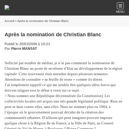
MENU
Accueil
» Après la nomination de Christian Blanc
Après la nomination de Christian Blanc
Publié le 20/03/2008 à 10:23
Par
Pierre MANSAT
Sollicité par nombre de médias, je n’ai pas commenté la nomination de
Christian Blanc au poste de secrétaire d’Etat au développement de la région
capitale. Cette nouveauté était attendue depuis plusieurs semaines.
Attendons de connaître « sa feuille de route » comme ils disent.
J’ai simplement rappelé ce qui me semble être quelques idées forces qui
doivent irriguer tout le débat à venir sur ce sujet.
> Nous sommes une République décentralisée (la Constitution). Les
collectivités locales ont acquis une très grande légitimité politique. Rien ne
peut se faire contre elles, sans elles. Nous ne sommes plus en 1964, à
l’époque où le gouvernement pouvait décider de la création des
communautés urbaines. D’ailleurs qui peut imaginer pouvoir imposer
quelque chose à la Région Ile de France, a la Ville de Paris, au Conseil
Général du Val de Marne, à Boulogne ? Plaine Commune ?