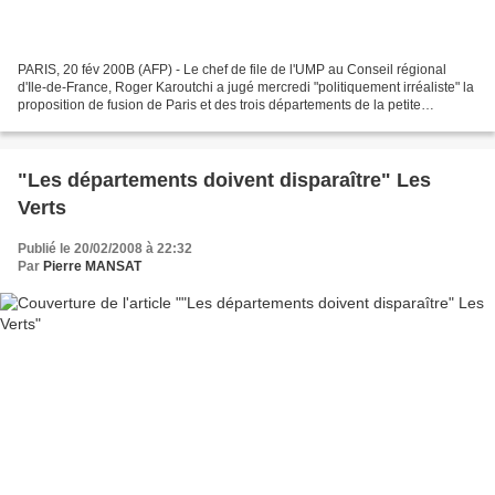
PARIS, 20 fév 200B (AFP) - Le chef de file de l'UMP au Conseil régional
d'Ile-de-France, Roger Karoutchi a jugé mercredi "politiquement irréaliste" la
proposition de fusion de Paris et des trois départements de la petite
couronne, avancée par un sénateur...
"Les départements doivent disparaître" Les
Verts
Publié le 20/02/2008 à 22:32
Par
Pierre MANSAT