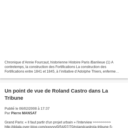
Chronique d’Annie Fourcaut, historienne Histoire Paris /Banlieue (1) A
contretemps, la construction des Fortifications La construction des
Fortifications entre 1841 et 1845, à l’initiative d’Adolphe Thiers, enferme
Paris dans une muraille militaire, alors...
Un point de vue de Roland Castro dans La
Tribune
Publié le 06/02/2008 à 17:37
Par
Pierre MANSAT
Grand Paris: « Il faut partir d'un projet urbain » l'interview >>>>>>>>>
http://ddata.over-blog.com/xxxyyy/0/54/07/70/rolandcastrola-tribune-5-