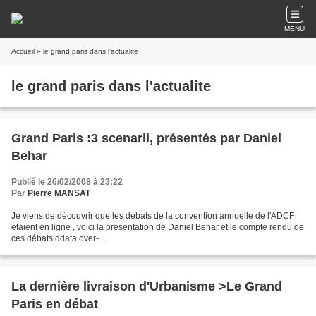
MENU
Accueil
» le grand paris dans l'actualite
le grand paris dans l'actualite
Grand Paris :3 scenarii, présentés par Daniel
Behar
Publié le 26/02/2008 à 23:22
Par
Pierre MANSAT
Je viens de découvrir que les débats de la convention annuelle de l'ADCF
etaient en ligne , voici la presentation de Daniel Behar et le compte rendu de
ces débats ddata.over-
blog.com/xxxyyy/0/54/07/70/3scenarii_coeur_agglo.pdf & ddata.over-
blog.com/x...
La dernière livraison d'Urbanisme >Le Grand
Paris en débat