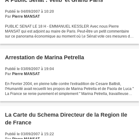
A Public Sénat : Velib' et Grand Paris
Publié le 04/09/2007 à 10:20
Par
Pierre MANSAT
PUBLIC SENAT LE 18 H - EMMANUEL KESSLER Avec nous Pierre
MANSAT qui est adjoint au maire de Paris. Peut-être un petit commentaire
sur ce panorama économique au moment où I,e Sénat vote ces mesures du
paquet fiscal. Je rappelle que vous êtes un élu communiste,...
Arrestation de Marina Petrella
Publié le 03/09/2007 à 19:04
Par
Pierre MANSAT
En Fevrier 2004, en pleine lutte contre l'extradition de Cesare Battisti,
l'Humanité avait recueilli les propos de Marina Petrella et de Paola de Luca "
La France se renie purement et simplement " Marina Petrella, travailleuse
sociale, en compagnie de...
La Carte du Schema Directeur de la Region Ile
de France
Publié le 03/09/2007 à 15:22