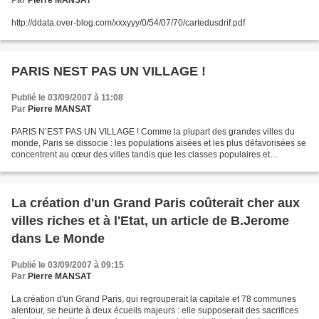
Par
Pierre MANSAT
http://ddata.over-blog.com/xxxyyy/0/54/07/70/cartedusdrif.pdf
PARIS NEST PAS UN VILLAGE !
Publié le 03/09/2007 à 11:08
Par
Pierre MANSAT
PARIS N’EST PAS UN VILLAGE ! Comme la plupart des grandes villes du
monde, Paris se dissocie : les populations aisées et les plus défavorisées se
concentrent au cœur des villes tandis que les classes populaires et
moyennes sont rejetées vers la périphérie....
La création d'un Grand Paris coûterait cher aux
villes riches et à l'Etat, un article de B.Jerome
dans Le Monde
Publié le 03/09/2007 à 09:15
Par
Pierre MANSAT
La création d'un Grand Paris, qui regrouperait la capitale et 78 communes
alentour, se heurte à deux écueils majeurs : elle supposerait des sacrifices