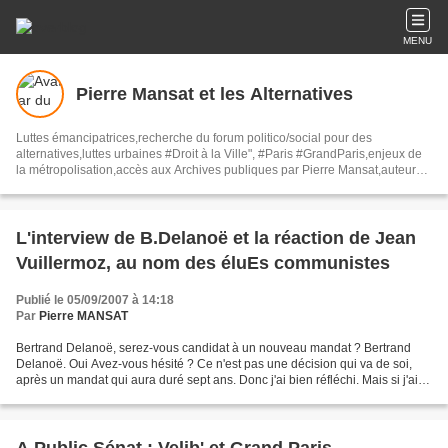
MENU
Pierre Mansat et les Alternatives
Luttes émancipatrices,recherche du forum politico/social pour des
alternatives,luttes urbaines #Droit à la Ville", #Paris #GrandParis,enjeux de
la métropolisation,accès aux Archives publiques par Pierre Mansat,auteur‼️
Ma vie rouge. Meutre au Grand Paris‼️[PUG]Association Josette & Maurice
#Audin>bénevole Secours Populaire>Comité Laghouat-France>#Mumia
#INTA
L'interview de B.Delanoë et la réaction de Jean
Vuillermoz, au nom des éluEs communistes
Publié le 05/09/2007 à 14:18
Par
Pierre MANSAT
Bertrand Delanoë, serez-vous candidat à un nouveau mandat ? Bertrand
Delanoë. Oui Avez-vous hésité ? Ce n'est pas une décision qui va de soi,
après un mandat qui aura duré sept ans. Donc j'ai bien réfléchi. Mais si j'ai
décidé de m'engager à nouveau,...