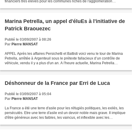
financiers très élevés pour les communes riches de l'agglomération
parisienne et elle exigerait de l'Etat...
Marina Petrella, un appel d'éluEs à l'initiative de
Patrick Braouezec
Publié le 03/09/2007 à 08:26
Par
Pierre MANSAT
APPEL Après les affaires Persichetti et Battisti voici venu le tour de Marina
Petrella, arrêtée à Argenteuil sous le prétexte fallacieux d’un contrôle de
véhicule, vendu il y a plus d'un an. A l'heure actuelle, Marina Petrella
détenue à la maison d'arrêt...
Déshonneur de la France par Erri de Luca
Publié le 03/09/2007 à 05:04
Par
Pierre MANSAT
La France a été une terre d'asile pour les réfugiés politiques, les exilés, les
persécutés. Etre une terre d'asile est un devoir noble mais grave. Il implique
d'être généreux avec les faibles, les vaincus, et inflexible avec les
gouvernements qui réclament...