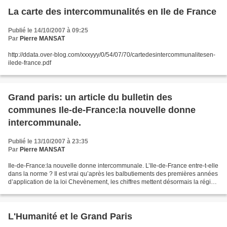
La carte des intercommunalités en Ile de France
Publié le 14/10/2007 à 09:25
Par
Pierre MANSAT
http://ddata.over-blog.com/xxxyyy/0/54/07/70/cartedesintercommunalitesen-
ilede-france.pdf
Grand paris: un article du bulletin des
communes Ile-de-France:la nouvelle donne
intercommunale.
Publié le 13/10/2007 à 23:35
Par
Pierre MANSAT
Ile-de-France:la nouvelle donne intercommunale. L’Ile-de-France entre-t-elle
dans la norme ? Il est vrai qu’après les balbutiements des premières années
d’application de la loi Chevènement, les chiffres mettent désormais la région
capitale au même rang...
L'Humanité et le Grand Paris