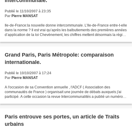
intercommunale.
Publié le 11/10/2007 à 23:35
Par
Pierre MANSAT
Ile-de-France:la nouvelle donne intercommunale. L’Ile-de-France entre-t-elle
dans la norme ? Il est vrai qu’après les balbutiements des premières années
d’application de la loi Chevènement, les chiffres mettent désormais la région
capitale au même rang...
Grand Paris, Paris Métropole: comparaison
internationale.
Publié le 10/10/2007 à 17:24
Par
Pierre MANSAT
A l'occasion de sa Convention annuelle , l'ADCF ( Association des
communautés de France ) organisait une journée de débats auxquels j'ai
participé. A cette occasion la revue Intercommunalités a publié un numéro
hors serie "spécial Ile de France", dont...
Paris entrouve ses portes, un article de Traits
urbains