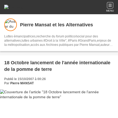
MENU
Pierre Mansat et les Alternatives
Luttes émancipatrices,recherche du forum politico/social pour des
alternatives,luttes urbaines #Droit à la Ville", #Paris #GrandParis,enjeux de
la métropolisation,accès aux Archives publiques par Pierre Mansat,auteur‼️
Ma vie rouge. Meutre au Grand Paris‼️[PUG]Association Josette & Maurice
#Audin>bénevole Secours Populaire>Comité Laghouat-France>#Mumia
#INTA
18 Octobre lancement de l'année internationale
de la pomme de terre
Publié le 15/10/2007 à 00:26
Par
Pierre MANSAT