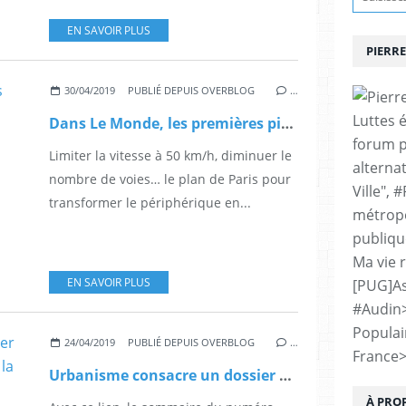
EN SAVOIR PLUS
PIERRE
30/04/2019
PUBLIÉ DEPUIS OVERBLOG
…
Luttes 
Dans Le Monde, les premières pistes de transformation du périphérique de Paris
forum p
Limiter la vitesse à 50 km/h, diminuer le
alternat
nombre de voies… le plan de Paris pour
Ville", 
transformer le périphérique en...
métropo
publiqu
Ma vie 
EN SAVOIR PLUS
[PUG]As
#Audin
Populai
24/04/2019
PUBLIÉ DEPUIS OVERBLOG
…
France
Urbanisme consacre un dossier aux"nouvelles figures du droit à la ville"
À PRO