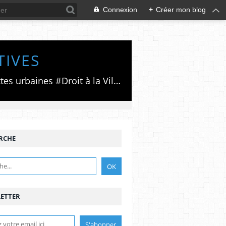
Connexion
+
Créer mon blog
TIVES
Luttes émancipatrices,recherche du forum politico/social pour des alternatives,luttes urbaines #Droit à la Ville", #Paris #GrandParis,enjeux de la métropolisation,accès aux Archives publiques par Pierre Mansat,auteur‼️Ma vie rouge. Meutre au Grand Paris‼️[PUG]Association Josette & Maurice #Audin>bénevole Secours Populaire>Comité Laghouat-France>#Mumia #INTA
RCHE
ETTER