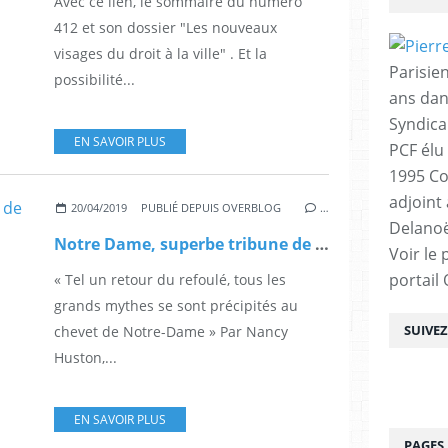
Avec ce lien, le sommaire du numéro
412 et son dossier "Les nouveaux
visages du droit à la ville" . Et la
Parisien
possibilité...
ans dan
Syndica
EN SAVOIR PLUS
PCF élu
1995 Co
adjoint
20/04/2019
PUBLIÉ DEPUIS OVERBLOG
…
Delanoë
Notre Dame, superbe tribune de Nancy Huston sur Le Monde.fr
Voir le 
portail
« Tel un retour du refoulé, tous les
grands mythes se sont précipités au
SUIVE
chevet de Notre-Dame » Par Nancy
Huston,...
EN SAVOIR PLUS
PAGES