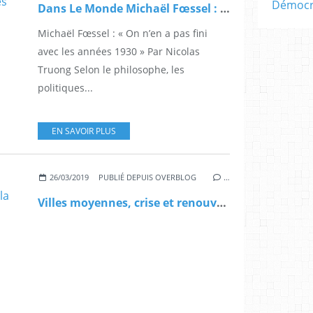
Démocra
Dans Le Monde Michaël Fœssel : « On n’en a pas fini avec les années 1930 »
Michaël Fœssel : « On n’en a pas fini
avec les années 1930 » Par Nicolas
Truong Selon le philosophe, les
politiques...
EN SAVOIR PLUS
26/03/2019
PUBLIÉ DEPUIS OVERBLOG
…
Villes moyennes, crise et renouveau. Pierre Mansat dans la MIdinale de Regards