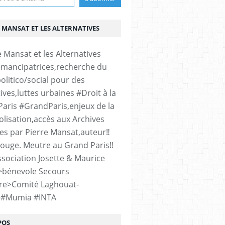
 MANSAT ET LES ALTERNATIVES
émancipatrices,recherche du
olitico/social pour des
ives,luttes urbaines #Droit à la
#Paris #GrandParis,enjeux de la
lisation,accès aux Archives
es par Pierre Mansat,auteur‼️
rouge. Meutre au Grand Paris‼️
sociation Josette & Maurice
>bénevole Secours
re>Comité Laghouat-
>#Mumia #INTA
POS