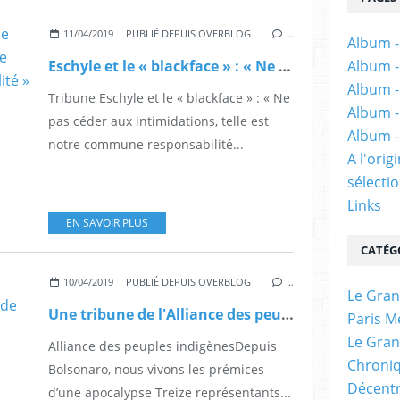
11/04/2019
PUBLIÉ DEPUIS OVERBLOG
…
Album -
Eschyle et le « blackface » : « Ne pas céder aux intimidations, telle est notre commune responsabilité »
Album -
Album -
Tribune Eschyle et le « blackface » : « Ne
Album -
pas céder aux intimidations, telle est
Album -
notre commune responsabilité...
A l'ori
sélectio
Links
EN SAVOIR PLUS
CATÉG
10/04/2019
PUBLIÉ DEPUIS OVERBLOG
…
Le Gran
Une tribune de l'Alliance des peuples indigènes, dans Le Monde
Paris M
Le Gran
Alliance des peuples indigènesDepuis
Chroniq
Bolsonaro, nous vivons les prémices
Décentr
d’une apocalypse Treize représentants...