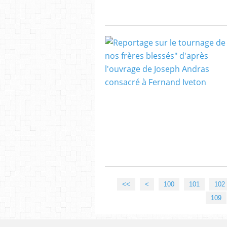
<<
<
100
101
102
109