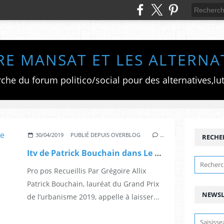
RE MANSAT ET LES ALTERNA
30/04/2019
PUBLIÉ DEPUIS OVERBLOG
…
RECHE
Itv de Patrick Bouchain dans Le Monde
Pro pos Recueillis Par Grégoire Allix
Patrick Bouchain, lauréat du Grand Prix
NEWSL
de l’urbanisme 2019, appelle à laisser...