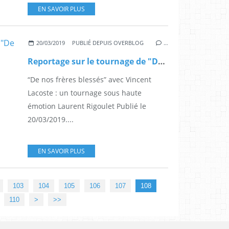
EN SAVOIR PLUS
20/03/2019
PUBLIÉ DEPUIS OVERBLOG
…
Reportage sur le tournage de "De nos frères blessés" d'après l'ouvrage de Joseph Andras consacré à Fernand Iveton
“De nos frères blessés” avec Vincent
Lacoste : un tournage sous haute
émotion Laurent Rigoulet Publié le
20/03/2019....
EN SAVOIR PLUS
103
104
105
106
107
108
120
130
140
150
160
170
180
190
200
300
400
110
>
>>