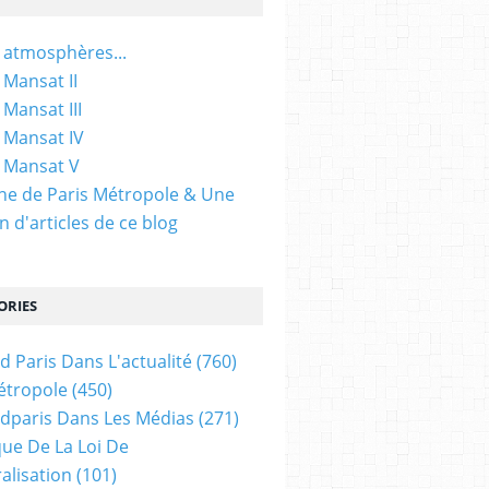
 atmosphères...
 Mansat II
 Mansat III
 Mansat IV
 Mansat V
gine de Paris Métropole & Une
n d'articles de ce blog
ORIES
d Paris Dans L'actualité
(760)
étropole
(450)
dparis Dans Les Médias
(271)
ue De La Loi De
alisation
(101)