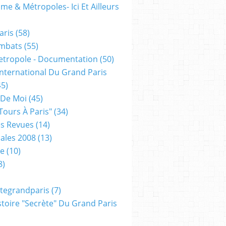
me & Métropoles- Ici Et Ailleurs
aris
(58)
mbats
(55)
etropole - Documentation
(50)
 International Du Grand Paris
5)
 De Moi
(45)
tours À Paris"
(34)
s Revues
(14)
ales 2008
(13)
xe
(10)
8)
tegrandparis
(7)
toire "secrète" Du Grand Paris