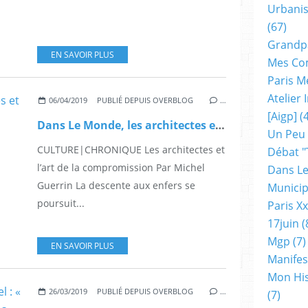
Urbanis
(67)
Grandp
EN SAVOIR PLUS
Mes Co
Paris M
Atelier
06/04/2019
PUBLIÉ DEPUIS OVERBLOG
…
[aigp]
(4
Dans Le Monde, les architectes et l'art de la compromission
Un Peu
CULTURE|CHRONIQUE Les architectes et
Débat "
l’art de la compromission Par Michel
Dans Le
Guerrin La descente aux enfers se
Municip
poursuit...
Paris X
17juin
(
Mgp
(7)
EN SAVOIR PLUS
Manifes
Mon His
26/03/2019
PUBLIÉ DEPUIS OVERBLOG
…
(7)