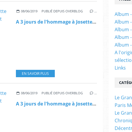
08/06/2019
PUBLIÉ DEPUIS OVERBLOG
…
Album -
A 3 jours de l'hommage à Josette & Maurice Audin, revoir ce débat présenté par Gilles Manceron
Album -
Album -
Album -
Album -
A l'ori
sélectio
Links
EN SAVOIR PLUS
CATÉG
08/06/2019
PUBLIÉ DEPUIS OVERBLOG
…
Le Gran
A 3 jours de l'hommage à Josette & Maurice Audin, revoir ce débat organisé en 2018 [vidéo2]
Paris M
Le Gran
Chroniq
Décentr