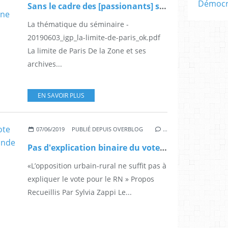
Démocra
Sans le cadre des [passionants] séminaires " Inventer le Grand Paris" La limite de Paris De la Zone et ses archives à la révision du périphérique
La thématique du séminaire -
20190603_igp_la-limite-de-paris_ok.pdf
La limite de Paris De la Zone et ses
archives...
EN SAVOIR PLUS
07/06/2019
PUBLIÉ DEPUIS OVERBLOG
…
Pas d'explication binaire du vote RN, par Joël Gombin dans Le Monde
«L’opposition urbain-rural ne suffit pas à
expliquer le vote pour le RN » Propos
Recueillis Par Sylvia Zappi Le...