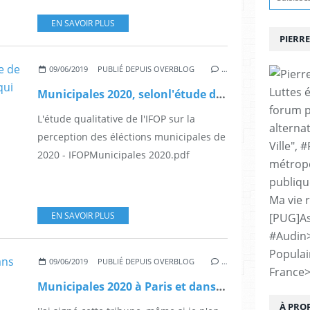
EN SAVOIR PLUS
PIERRE
09/06/2019
PUBLIÉ DEPUIS OVERBLOG
…
Luttes 
Municipales 2020, selonl'étude de l'IFOP, un scrutin inédit. "Etude qui conforte mon soutien à Alliance citoyenne" Pierre Mansat
forum p
L'étude qualitative de l'IFOP sur la
alternat
perception des éléctions municipales de
Ville", 
2020 - IFOPMunicipales 2020.pdf
métropo
publiqu
Ma vie 
EN SAVOIR PLUS
[PUG]As
#Audin
Populai
09/06/2019
PUBLIÉ DEPUIS OVERBLOG
…
France
Municipales 2020 à Paris et dans les communes de la métropole: Pour une Alliance Citoyenne [J'ai signé cet appel, P.Mansat]
À PRO