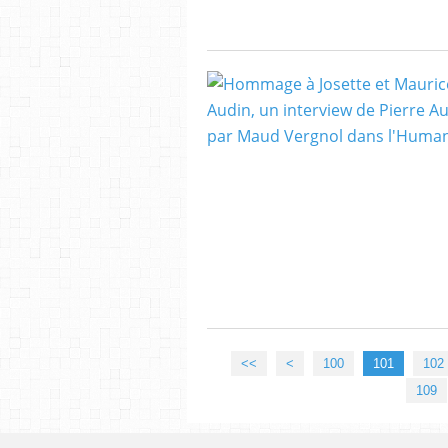
<<
<
100
101
102
109