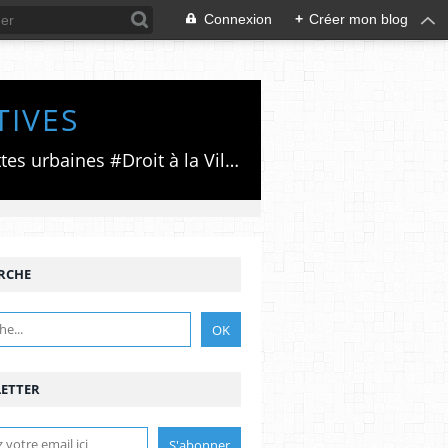
Connexion
+
Créer mon blog
TIVES
Luttes émancipatrices,recherche du forum politico/social pour des alternatives,luttes urbaines #Droit à la Ville", #Paris #GrandParis,enjeux de la métropolisation,accès aux Archives publiques par Pierre Mansat,auteur‼️Ma vie rouge. Meutre au Grand Paris‼️[PUG]Association Josette & Maurice #Audin>bénevole Secours Populaire>Comité Laghouat-France>#Mumia #INTA
RCHE
ETTER