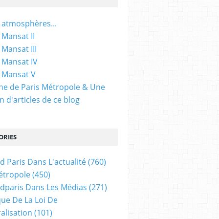
 atmosphères...
 Mansat II
 Mansat III
 Mansat IV
 Mansat V
gine de Paris Métropole & Une
n d'articles de ce blog
ORIES
d Paris Dans L'actualité
(760)
étropole
(450)
dparis Dans Les Médias
(271)
ue De La Loi De
alisation
(101)