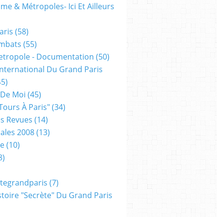
me & Métropoles- Ici Et Ailleurs
aris
(58)
mbats
(55)
etropole - Documentation
(50)
 International Du Grand Paris
5)
 De Moi
(45)
tours À Paris"
(34)
s Revues
(14)
ales 2008
(13)
xe
(10)
8)
tegrandparis
(7)
toire "secrète" Du Grand Paris