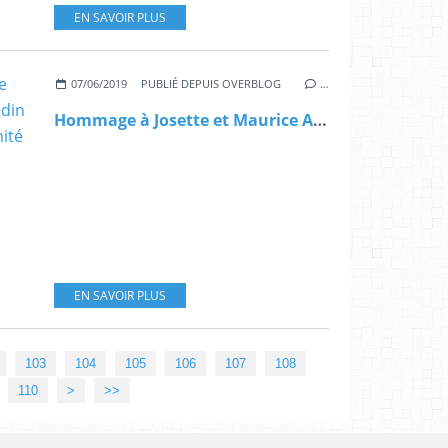
EN SAVOIR PLUS
07/06/2019
PUBLIÉ DEPUIS OVERBLOG
…
Hommage à Josette et Maurice Audin, un interview de Pierre Audin par Maud Vergnol dans l'Humanité
EN SAVOIR PLUS
103
104
105
106
107
108
120
130
140
150
160
170
180
190
200
300
400
110
>
>>