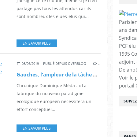
J'ai signé cette tribune, même si je n'en
partage pas tous les attendus car ils
sont nombreux les élues-élus qui...
Parisien
ans dan
Syndica
EN SAVOIR PLUS
PCF élu
1995 Co
adjoint
08/06/2019
PUBLIÉ DEPUIS OVERBLOG
…
Delanoë
Gauches, l'ampleur de la tâche mise en évidence par Dominique Méda dans Le Monde
Voir le 
portail
Chronique Dominique Méda : « La
fabrique du nouveau paradigme
SUIVE
écologique européen nécessitera un
effort conceptuel...
EN SAVOIR PLUS
PAGES