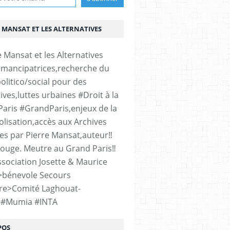
 MANSAT ET LES ALTERNATIVES
émancipatrices,recherche du
olitico/social pour des
ives,luttes urbaines #Droit à la
#Paris #GrandParis,enjeux de la
lisation,accès aux Archives
es par Pierre Mansat,auteur‼️
rouge. Meutre au Grand Paris‼️
sociation Josette & Maurice
>bénevole Secours
re>Comité Laghouat-
>#Mumia #INTA
POS