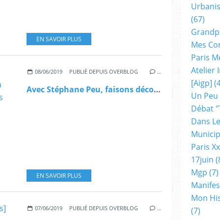
Urbanis
(67)
Grandp
EN SAVOIR PLUS
Mes Co
Paris M
Atelier
08/06/2019
PUBLIÉ DEPUIS OVERBLOG
…
[aigp]
(4
Avec Stéphane Peu, faisons décoller le référendum contre la privatisation d'Aeroport de Paris
Un Peu
Débat "
Dans Le
Municip
Paris X
17juin
(
Mgp
(7)
EN SAVOIR PLUS
Manifes
Mon His
07/06/2019
PUBLIÉ DEPUIS OVERBLOG
…
(7)