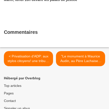
Commentaires
< Privatisation d'ADP: aux
"Le monument à Maurice
stylos citoyens! une tribune
Audin, au Père Lachaise a
sur Le Monde.fr [je signe!
une très grande portée
Pierre Mansat]
symbolique" Pierre Mansat
>
Hébergé par Overblog
Top articles
Pages
Contact
Signaler un abus