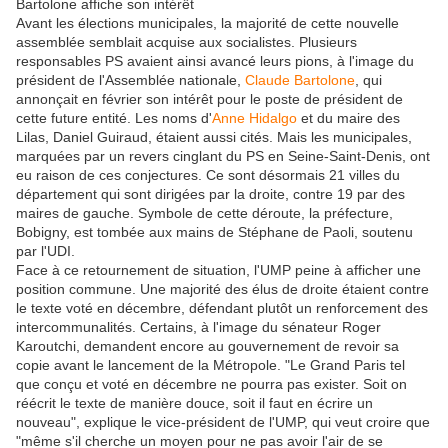
Bartolone affiche son intérêt
Avant les élections municipales, la majorité de cette nouvelle
assemblée semblait acquise aux socialistes. Plusieurs
responsables PS avaient ainsi avancé leurs pions, à l'image du
président de l'Assemblée nationale,
Claude Bartolone
, qui
annonçait en février son intérêt pour le poste de président de
cette future entité. Les noms d'
Anne Hidalgo
et du maire des
Lilas, Daniel Guiraud, étaient aussi cités. Mais les municipales,
marquées par un revers cinglant du PS en Seine-Saint-Denis, ont
eu raison de ces conjectures. Ce sont désormais 21 villes du
département qui sont dirigées par la droite, contre 19 par des
maires de gauche. Symbole de cette déroute, la préfecture,
Bobigny, est tombée aux mains de Stéphane de Paoli, soutenu
par l'UDI.
Face à ce retournement de situation, l'UMP peine à afficher une
position commune. Une majorité des élus de droite étaient contre
le texte voté en décembre, défendant plutôt un renforcement des
intercommunalités. Certains, à l'image du sénateur Roger
Karoutchi, demandent encore au gouvernement de revoir sa
copie avant le lancement de la Métropole. "Le Grand Paris tel
que conçu et voté en décembre ne pourra pas exister. Soit on
réécrit le texte de manière douce, soit il faut en écrire un
nouveau", explique le vice-président de l'UMP, qui veut croire que
"même s'il cherche un moyen pour ne pas avoir l'air de se