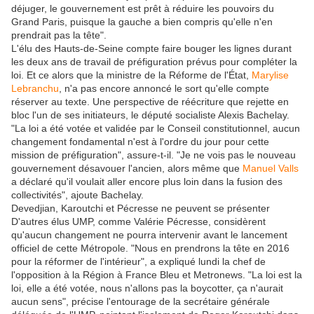
déjuger, le gouvernement est prêt à réduire les pouvoirs du
Grand Paris, puisque la gauche a bien compris qu'elle n'en
prendrait pas la tête".
L'élu des Hauts-de-Seine compte faire bouger les lignes durant
les deux ans de travail de préfiguration prévus pour compléter la
loi. Et ce alors que la ministre de la Réforme de l'État,
Marylise
Lebranchu
, n'a pas encore annoncé le sort qu'elle compte
réserver au texte. Une perspective de réécriture que rejette en
bloc l'un de ses initiateurs, le député socialiste Alexis Bachelay.
"La loi a été votée et validée par le Conseil constitutionnel, aucun
changement fondamental n'est à l'ordre du jour pour cette
mission de préfiguration", assure-t-il. "Je ne vois pas le nouveau
gouvernement désavouer l'ancien, alors même que
Manuel Valls
a ­déclaré qu'il voulait aller encore plus loin dans la fusion des
collectivités", ajoute Bachelay.
Devedjian, Karoutchi et Pécresse ne peuvent se présenter
D'autres élus UMP, comme Valérie Pécresse, considèrent
qu'aucun changement ne pourra intervenir avant le lancement
officiel de cette Métropole. "Nous en prendrons la tête en 2016
pour la réformer de l'intérieur", a expliqué lundi la chef de
l'opposition à la Région à France Bleu et Metronews. "La loi est la
loi, elle a été votée, nous n'allons pas la boycotter, ça n'aurait
aucun sens", précise l'entourage de la secrétaire générale