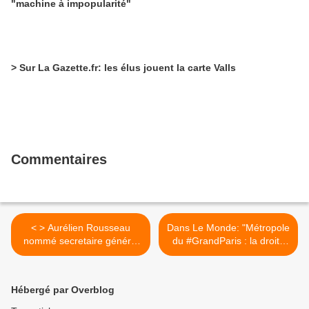
"machine à impopularité"
> Sur La Gazette.fr: les élus jouent la carte Valls
Commentaires
< > Aurélien Rousseau
Dans Le Monde: "Métropole
nommé secretaire général
du #GrandParis : la droite
adjoint de la Ville de Paris
veut imposer le pouvoir des
communes" >
Hébergé par Overblog