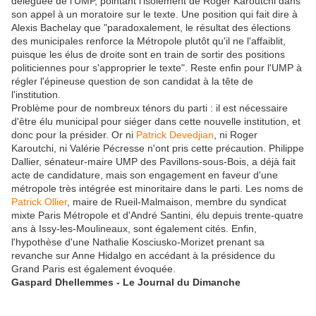
déléguée de l'UMP, pointant l'isolement de Roger Karoutchi dans
son appel à un moratoire sur le texte. Une position qui fait dire à
Alexis Bachelay que "paradoxalement, le résultat des élections
des municipales renforce la Métropole plutôt qu'il ne l'affaiblit,
puisque les élus de droite sont en train de sortir des positions
politiciennes pour s'approprier le texte". Reste enfin pour l'UMP à
régler l'épineuse question de son candidat à la tête de
l'institution.
Problème pour de nombreux ténors du parti : il est nécessaire
d'être élu municipal pour siéger dans cette nouvelle institution, et
donc pour la présider. Or ni
Patrick Devedjian
, ni Roger
Karoutchi, ni Valérie Pécresse n'ont pris cette précaution. Philippe
Dallier, sénateur-maire UMP des Pavillons-sous-Bois, a déjà fait
acte de candidature, mais son engagement en faveur d'une
métropole très intégrée est minoritaire dans le parti. Les noms de
Patrick Ollier
, maire de Rueil-Malmaison, membre du syndicat
mixte Paris Métropole et d'André Santini, élu depuis trente-quatre
ans à Issy-les-Moulineaux, sont également cités. Enfin,
l'hypothèse d'une ­Nathalie Kosciusko-­Morizet prenant sa
revanche sur Anne Hidalgo en accédant à la présidence du
Grand Paris est également évoquée.
Gaspard Dhellemmes - Le Journal du Dimanche