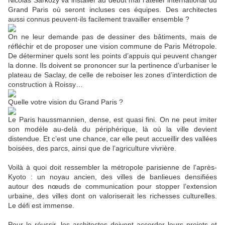
Nicolas Sarkozy va installer au début mai l’atelier international du
Grand Paris où seront incluses ces équipes. Des architectes
aussi connus peuvent-ils facilement travailler ensemble ?
On ne leur demande pas de dessiner des bâtiments, mais de
réfléchir et de proposer une vision commune de Paris Métropole.
De déterminer quels sont les points d’appuis qui peuvent changer
la donne. Ils doivent se prononcer sur la pertinence d’urbaniser le
plateau de Saclay, de celle de reboiser les zones d’interdiction de
construction à Roissy…
Quelle votre vision du Grand Paris ?
Le Paris haussmannien, dense, est quasi fini. On ne peut imiter
son modèle au-delà du périphérique, là où la ville devient
distendue. Et c’est une chance, car elle peut accueillir des vallées
boisées, des parcs, ainsi que de l’agriculture vivrière.
Voilà à quoi doit ressembler la métropole parisienne de l’après-
Kyoto : un noyau ancien, des villes de banlieues densifiées
autour des nœuds de communication pour stopper l’extension
urbaine, des villes dont on valoriserait les richesses culturelles.
Le défi est immense.
Pour le réussir, les architectes doivent accorder leurs projets et