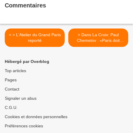
Commentaires
< > L'Atelier du Grand Paris
> Dans La Croix: Paul
reporté
Chemetov : «Paris doit
trouver son propre modèle
plutôt que d’imiter ses
concurrentes» >
Hébergé par Overblog
Top articles
Pages
Contact
Signaler un abus
C.G.U.
Cookies et données personnelles
Préférences cookies