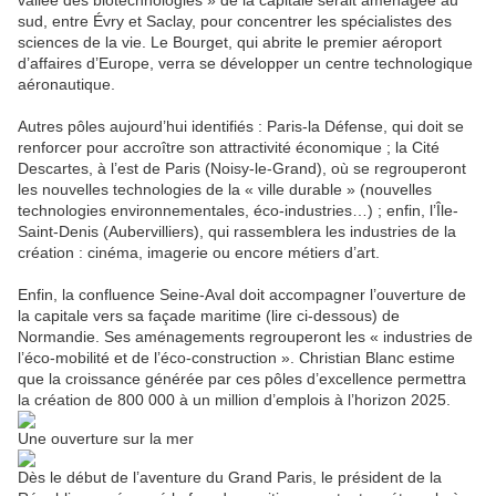
vallée des biotechnologies » de la capitale serait aménagée au
sud, entre Évry et Saclay, pour concentrer les spécialistes des
sciences de la vie. Le Bourget, qui abrite le premier aéroport
d’affaires d’Europe, verra se développer un centre technologique
aéronautique.
Autres pôles aujourd’hui identifiés : Paris-la Défense, qui doit se
renforcer pour accroître son attractivité économique ; la Cité
Descartes, à l’est de Paris (Noisy-le-Grand), où se regrouperont
les nouvelles technologies de la « ville durable » (nouvelles
technologies environnementales, éco-industries…) ; enfin, l’Île-
Saint-Denis (Aubervilliers), qui rassemblera les industries de la
création : cinéma, imagerie ou encore métiers d’art.
Enfin, la confluence Seine-Aval doit accompagner l’ouverture de
la capitale vers sa façade maritime (lire ci-dessous) de
Normandie. Ses aménagements regrouperont les « industries de
l’éco-mobilité et de l’éco-construction ». Christian Blanc estime
que la croissance générée par ces pôles d’excellence permettra
la création de 800 000 à un million d’emplois à l’horizon 2025.
Une ouverture sur la mer
Dès le début de l’aventure du Grand Paris, le président de la