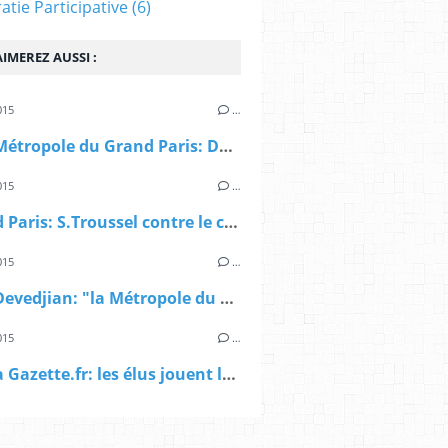
tie Participative
(6)
IMEREZ AUSSI :
015
…
> AFP, Métropole du Grand Paris: Da Silva veut revenir à "l'esprit initial de la loi"
015
…
> Grand Paris: S.Troussel contre le compromis Gouvernement/Sénat
015
…
> AFP, Devedjian: "la Métropole du Grand Paris est une "machine à impopularité"
015
…
> Sur La Gazette.fr: les élus jouent la carte Valls