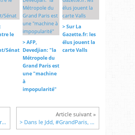
:
> Sur La
tre le
Gazette.fr: les
> AFP,
élus jouent la
t/Sénat
Devedjian: "la
carte Valls
Métropole du
Grand Paris est
une "machine
à
impopularité"
> Dans le Jdd: "Le Grand Paris, une "chance" pour 70% des Franciliens"
> Dans le Jdd, #GrandParis, Logement : 20 sites retenus pour construire en Ile-de-France