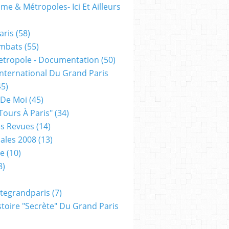
me & Métropoles- Ici Et Ailleurs
aris
(58)
mbats
(55)
etropole - Documentation
(50)
 International Du Grand Paris
5)
 De Moi
(45)
tours À Paris"
(34)
s Revues
(14)
ales 2008
(13)
xe
(10)
8)
tegrandparis
(7)
toire "secrète" Du Grand Paris