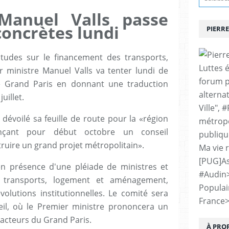
Manuel Valls passe
oncrètes lundi
PIERRE
itudes sur le financement des transports,
Luttes 
er ministre Manuel Valls va tenter lundi de
forum p
le Grand Paris en donnant une traduction
alternat
uillet.
Ville", 
dévoilé sa feuille de route pour la «région
métropo
nonçant pour début octobre un conseil
publiqu
truire un grand projet métropolitain».
Ma vie 
[PUG]As
 en présence d'une pléiade de ministres et
#Audin
: transports, logement et aménagement,
Populai
lutions institutionnelles. Le comité sera
France
eil, où le Premier ministre prononcera un
 acteurs du Grand Paris.
À PRO