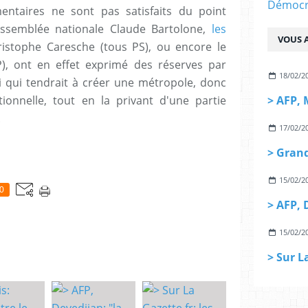
Démocra
ntaires ne sont pas satisfaits du point
'Assemblée nationale Claude Bartolone,
les
VOUS A
istophe Caresche (tous PS), ou encore le
P), ont en effet exprimé des réserves par
18/02/2
oi qui tendrait à créer une métropole, donc
ionnelle, tout en la privant d'une partie
.
17/02/2
15/02/2
0
15/02/2