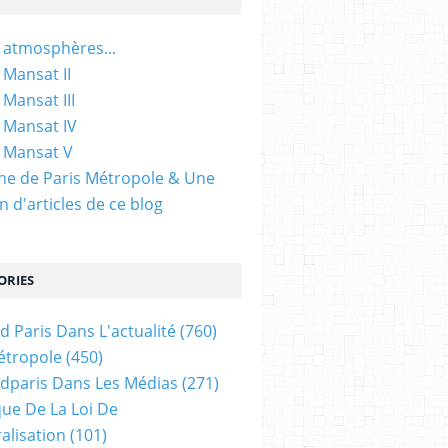
 atmosphères...
 Mansat II
 Mansat III
 Mansat IV
 Mansat V
gine de Paris Métropole & Une
n d'articles de ce blog
ORIES
d Paris Dans L'actualité
(760)
étropole
(450)
dparis Dans Les Médias
(271)
ue De La Loi De
alisation
(101)