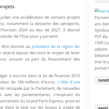
projets
juillet une accélération de certains projets
Parisien
ss, notamment la desserte des aéroports,
ans dan
horizon 2024 au lieu de 2027. Il devrait
Syndica
ancier de l'Etat pour y parvenir.
PCF élu
1995 Co
t être donnés au
président de la région Ile-
adjoint
ui attend depuis des mois le moyen de lever
Delanoë
pour assurer sa part du financement des
Voir le 
portail
ger à inscrire dans la loi de finances 2015
SUIVE
uteur de 140 millions d'euros.
L'idée d'une
té retoquée par le Parlement, de nouvelles
s avec les parlementaires, s'inspirant du
inancement du Grand Paris Express: prise en
g dans la taxe sur les locaux à usage de
PAGES