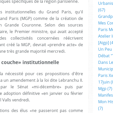
ques spécifiques de la région parisienne.
Urbanis
(67)
s institutionnelles du Grand Paris, qu'il
Grandp
rand Paris (MGP) comme de la création de
Mes Co
en Grande Couronne. Selon des sources
Paris M
re, le Premier ministre, qui avait accepté
Atelier
s collectivités concernées réécrivent
[aigp]
(4
yant créé la MGP, devrait «prendre acte» de
Un Peu
une très grande majorité mercredi.
Débat "
 couche» institutionnelle
Dans Le
Municip
la nécessité pour ces propositions d'être
Paris X
a un amendement à la loi dite Lebranchu II.
17juin
(
e par le Sénat «mi-décembre» puis par
Mgp
(7)
 adoption définitive «en janvier ou février
Manifes
 Valls vendredi.
Mon His
(7)
sitions des élus «ne passeront pas comme