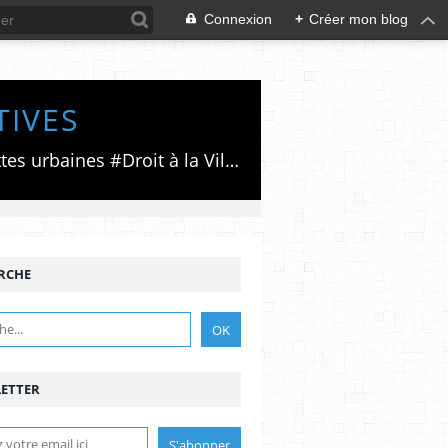
Connexion
+
Créer mon blog
TIVES
Luttes émancipatrices,recherche du forum politico/social pour des alternatives,luttes urbaines #Droit à la Ville", #Paris #GrandParis,enjeux de la métropolisation,accès aux Archives publiques par Pierre Mansat,auteur‼️Ma vie rouge. Meutre au Grand Paris‼️[PUG]Association Josette & Maurice #Audin>bénevole Secours Populaire>Comité Laghouat-France>#Mumia #INTA
RCHE
ETTER