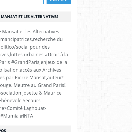
 MANSAT ET LES ALTERNATIVES
émancipatrices,recherche du
olitico/social pour des
ives,luttes urbaines #Droit à la
#Paris #GrandParis,enjeux de la
lisation,accès aux Archives
es par Pierre Mansat,auteur‼️
rouge. Meutre au Grand Paris‼️
sociation Josette & Maurice
>bénevole Secours
re>Comité Laghouat-
>#Mumia #INTA
POS