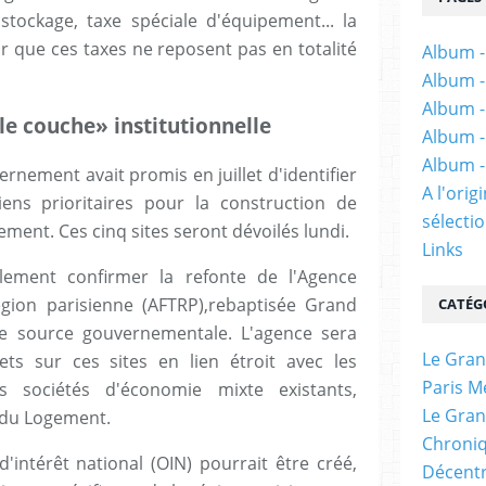
ockage, taxe spéciale d'équipement... la
r que ces taxes ne reposent pas en totalité
Album -
Album -
Album -
e couche» institutionnelle
Album -
Album -
rnement avait promis en juillet d'identifier
A l'ori
iens prioritaires pour la construction de
sélectio
ment. Ces cinq sites seront dévoilés lundi.
Links
lement confirmer la refonte de l'Agence
égion parisienne (AFTRP),rebaptisée Grand
CATÉG
e source gouvernementale. L'agence sera
Le Gran
ts sur ces sites en lien étroit avec les
Paris M
es sociétés d'économie mixte existants,
Le Gran
e du Logement.
Chroniq
intérêt national (OIN) pourrait être créé,
Décentr