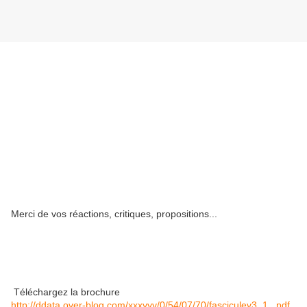
Merci de vos réactions, critiques, propositions...
Téléchargez la brochure
http://ddata.over-blog.com/xxxyyy/0/54/07/70/fasciculev3_1_.pdf