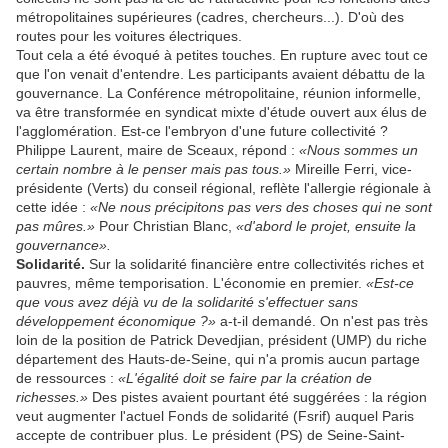
métropolitaines supérieures (cadres, chercheurs...). D'où des
routes pour les voitures électriques.
Tout cela a été évoqué à petites touches. En rupture avec tout ce
que l'on venait d'entendre. Les participants avaient débattu de la
gouvernance. La Conférence métropolitaine, réunion informelle,
va être transformée en syndicat mixte d'étude ouvert aux élus de
l'agglomération. Est-ce l'embryon d'une future collectivité ?
Philippe Laurent, maire de Sceaux, répond :
«Nous sommes un
certain nombre à le penser mais pas tous.»
Mireille Ferri, vice-
présidente (Verts) du conseil régional, reflète l'allergie régionale à
cette idée :
«Ne nous précipitons pas vers des choses qui ne sont
pas mûres.»
Pour Christian Blanc,
«d'abord le projet, ensuite la
gouvernance».
Solidarité.
Sur la solidarité financière entre collectivités riches et
pauvres, même temporisation. L'économie en premier.
«Est-ce
que vous avez déjà vu de la solidarité s'effectuer sans
développement économique ?»
a-t-il demandé. On n'est pas très
loin de la position de Patrick Devedjian, président (UMP) du riche
département des Hauts-de-Seine, qui n'a promis aucun partage
de ressources :
«L'égalité doit se faire par la création de
richesses.»
Des pistes avaient pourtant été suggérées : la région
veut augmenter l'actuel Fonds de solidarité (Fsrif) auquel Paris
accepte de contribuer plus. Le président (PS) de Seine-Saint-