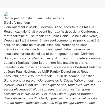
Petit à petit Christian Blanc taille sa route.
Sibylle Vincendon
Généralement invisible, Christian Blanc, secrétaire d'Etat à la
Région capitale, était présent hier aux Assises de la Conférence
métropolitaine qui se tenaient à Saint-Denis (Seine-Saint-Denis).
Depuis qu'il a été nommé, son seul commentaire public avait été
celui de sa lettre de mission. Hier, ses intentions se sont
précisées. Tandis que le fort contingent d'élus présents se
souciaient surtout de solidarité ou de gouvernance, Christian
Blanc, en bon chef d'entreprise qu'il fut, a surtout parlé économie.
La salle réunissait pour la première fois gauche et droite,
présidents de conseils généraux, les socialistes Bertrand Delanoë
et Jean-Paul Huchon, les UMP Patrick Devedjian et Roger
Karoutchi, bref, le tout-métropole. En fin de séance, Christian
Blanc prend la parole.
«Je reviens de la Silicon Valley et tous mes
interlocuteurs m'ont dit : "Dans quinze ans, toutes les voitures
seront électriques". Nous sommes tous pour les transports
collectifs et je suis de ceux-là, mais il ne faut pas se tromper
d'investissements.»
Plus tard, il précisait :
«Si on ne fait pas du
tout de routes, dans les quinze ou vingt ans qui viennent, nos