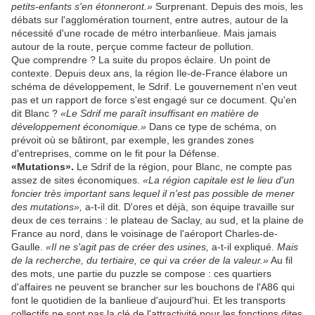
petits-enfants s'en étonneront.»
Surprenant. Depuis des mois, les
débats sur l'agglomération tournent, entre autres, autour de la
nécessité d'une rocade de métro interbanlieue. Mais jamais
autour de la route, perçue comme facteur de pollution.
Que comprendre ? La suite du propos éclaire. Un point de
contexte. Depuis deux ans, la région Ile-de-France élabore un
schéma de développement, le Sdrif. Le gouvernement n'en veut
pas et un rapport de force s'est engagé sur ce document. Qu'en
dit Blanc ?
«Le Sdrif me paraît insuffisant en matière de
développement économique.»
Dans ce type de schéma, on
prévoit où se bâtiront, par exemple, les grandes zones
d'entreprises, comme on le fit pour la Défense.
«Mutations».
Le Sdrif de la région, pour Blanc, ne compte pas
assez de sites économiques.
«La région capitale est le lieu d'un
foncier très important sans lequel il n'est pas possible de mener
des mutations»,
a-t-il dit. D'ores et déjà, son équipe travaille sur
deux de ces terrains : le plateau de Saclay, au sud, et la plaine de
France au nord, dans le voisinage de l'aéroport Charles-de-
Gaulle.
«Il ne s'agit pas de créer des usines,
a-t-il expliqué.
Mais
de la recherche, du tertiaire, ce qui va créer de la valeur.»
Au fil
des mots, une partie du puzzle se compose : ces quartiers
d'affaires ne peuvent se brancher sur les bouchons de l'A86 qui
font le quotidien de la banlieue d'aujourd'hui. Et les transports
collectifs ne sont pas la clé de l'attractivité pour les fonctions dites