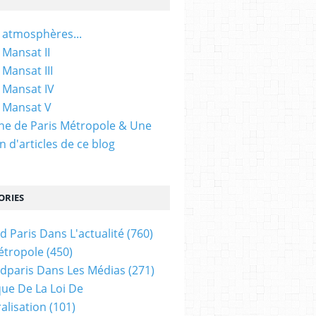
 atmosphères...
 Mansat II
 Mansat III
 Mansat IV
 Mansat V
gine de Paris Métropole & Une
n d'articles de ce blog
ORIES
d Paris Dans L'actualité
(760)
étropole
(450)
dparis Dans Les Médias
(271)
ue De La Loi De
alisation
(101)