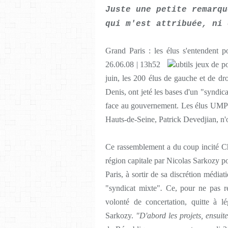
Juste une petite remarqu
qui m'est attribuée, ni 
Grand Paris : les élus s'entendent
26.06.08 | 13h52
ubtils jeux de p
juin, les 200 élus de gauche et de dro
Denis, ont jeté les bases d'un "syndic
face au gouvernement. Les élus UMP 
Hauts-de-Seine, Patrick Devedjian, n'ont
Ce rassemblement a du coup incité Ch
région capitale par Nicolas Sarkozy po
Paris, à sortir de sa discrétion médi
"syndicat mixte"
.
Ce, pour ne pas res
volonté de concertation, quitte à 
Sarkozy.
"D'abord les projets, ensui