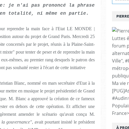
e: je n'ai pas prononcé la phrase
en totalité, ni même en partie.
PIERRE
 pour reprendre la main face à l'Etat LE MONDE |
osition autour du projet de Grand Paris. Mercredi 25
Luttes 
ite concernés par le projet, réunis à la Plaine-Saint-
forum p
at mixte" pour tenter de peser et de reprendre la main
alternat
eux-mêmes, au premier rang desquels le patron des
Ville", 
 pas souhaité rester à l'écart de cette initiative
métropo
publiqu
Ma vie 
ristian Blanc, nommé en mars secrétaire d'Etat à la
[PUG]As
ur mettre en musique le projet présidentiel de Grand
#Audin
atique. M. Blanc a approuvé la création de ce fameux
Populai
ter en dehors de cette opération. Et afficher une
France
légèrement amender le scénario qu'avait conçu M.
te la gouvernance"
, avait pourtant insisté le président
À PRO