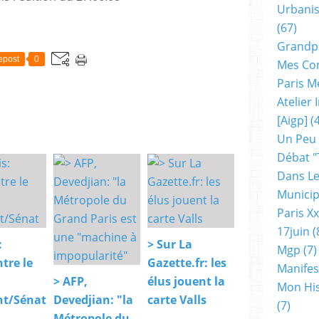
Urbanis
(67)
Grandp
epost
0
Mes Co
Paris M
Atelier
[aigp]
(4
Un Peu
Débat "
Dans Le
Municip
Paris X
17juin
(
:
> Sur La
Mgp
(7)
tre le
Gazette.fr: les
Manifes
> AFP,
élus jouent la
Mon His
t/Sénat
Devedjian: "la
carte Valls
(7)
Métropole du