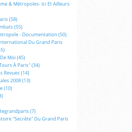
me & Métropoles- Ici Et Ailleurs
aris
(58)
mbats
(55)
etropole - Documentation
(50)
 International Du Grand Paris
5)
 De Moi
(45)
tours À Paris"
(34)
s Revues
(14)
ales 2008
(13)
xe
(10)
8)
tegrandparis
(7)
toire "secrète" Du Grand Paris