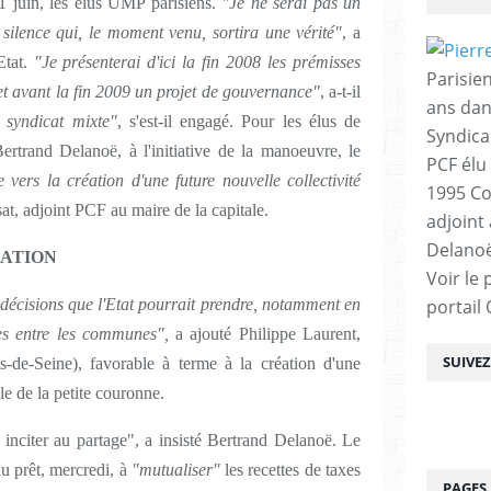
1 juin, les élus UMP parisiens.
"Je ne serai pas un
silence qui, le moment venu, sortira une vérité"
, a
Etat.
"Je présenterai d'ici la fin 2008 les prémisses
Parisien
et
avant la fin 2009 un projet de gouvernance"
, a-t-il
ans dan
 syndicat mixte"
, s'est-il engagé. Pour les élus de
Syndica
rtrand Delanoë, à l'initiative de la manoeuvre, le
PCF élu
 vers la création d'une future nouvelle collectivité
1995 Co
t, adjoint PCF au maire de la capitale.
adjoint
Delanoë
ATION
Voir le 
 décisions que l'Etat pourrait prendre, notamment en
portail
ses entre les communes"
,
a ajouté Philippe Laurent,
SUIVE
de-Seine), favorable à terme à la création d'une
e de la petite couronne.
inciter au partage", a insisté Bertrand Delanoë. Le
au prêt, mercredi, à
"mutualiser"
les recettes de taxes
PAGES