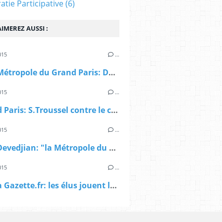
tie Participative
(6)
IMEREZ AUSSI :
015
…
> AFP, Métropole du Grand Paris: Da Silva veut revenir à "l'esprit initial de la loi"
015
…
> Grand Paris: S.Troussel contre le compromis Gouvernement/Sénat
015
…
> AFP, Devedjian: "la Métropole du Grand Paris est une "machine à impopularité"
015
…
> Sur La Gazette.fr: les élus jouent la carte Valls