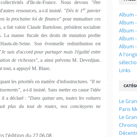
 collectivités d'Ile-de-France. Nous devons
"être
er
utres ressources, a-t-il insisté.
"Dès le 1
janvier
Album -
ns la prochaine loi de finance"
pour mutualiser ces
Album -
, a fait valoir Claude Bartolone, président socialiste
Album -
. La manne fiscale des droits de mutation profite
Album -
Hauts-de-Seine. Son éventuelle redistribution est
Album -
"Je suis d'accord pour partager mais l'égalité entre
A l'ori
éation de richesses"
, a ainsi prévenu M. Devedjian
.
sélectio
t tout, a appuyé M. Blanc.
Links
quant les priorités en matière d'infrastructures
. "Il ne
CATÉG
issements",
a-t-il insisté. Sans mettre en cause l'idée
 il a déclaré :
"Dans quinze ans, toutes les voitures
Le Gran
ruit plus du tout de routes, nos concitoyens ne
Paris M
Le Gran
Chroniq
Décentr
ns l'édition du 27.06.08