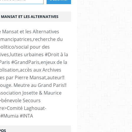
 MANSAT ET LES ALTERNATIVES
émancipatrices,recherche du
olitico/social pour des
ives,luttes urbaines #Droit à la
#Paris #GrandParis,enjeux de la
lisation,accès aux Archives
es par Pierre Mansat,auteur‼️
rouge. Meutre au Grand Paris‼️
sociation Josette & Maurice
>bénevole Secours
re>Comité Laghouat-
>#Mumia #INTA
POS