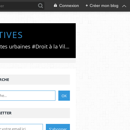
Connexion
+
Créer mon blog
TIVES
Luttes émancipatrices,recherche du forum politico/social pour des alternatives,luttes urbaines #Droit à la Ville", #Paris #GrandParis,enjeux de la métropolisation,accès aux Archives publiques par Pierre Mansat,auteur‼️Ma vie rouge. Meutre au Grand Paris‼️[PUG]Association Josette & Maurice #Audin>bénevole Secours Populaire>Comité Laghouat-France>#Mumia #INTA
RCHE
ETTER