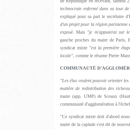
de République en recevant, samedi 2
technocrate enfermé dans sa tour de 
expliqué pour sa part le secrétaire d'
d'un projet pour la région parisienne 
exposé. Mais
"je m'appuierai sur le
gauche proches du maire de Paris, Be
syndicat mixte
"est la première étape
locale"
, comme le résume Pierre Mansa
COMMUNAUTÉ D'AGGLOMÉR
"Les élus veulent pouvoir orienter les
matière de redistribution des riches
maire (app. UMP) de Sceaux (Hauts-
communauté d'agglomération à l'échell
"Ce syndicat mixte doit d'abord nous 
maire de la capitale s'est dit de nouve