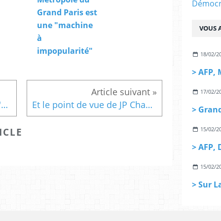
Démocra
Grand Paris est
une "machine
VOUS A
à
impopularité"
18/02/2
17/02/2
Assises: Libération aujourd'hui
Et le point de vue de JP Chapon sur son blog
15/02/2
ICLE
15/02/2