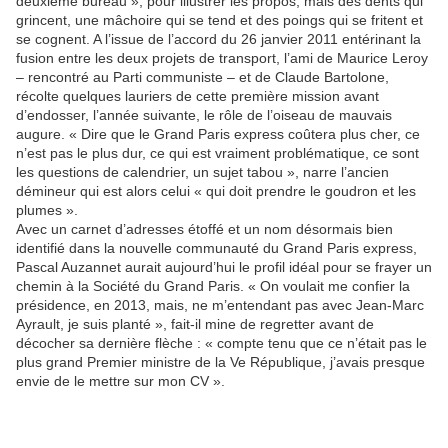
deuxième bureau », pour illustrer les propos, mais des dents qui
grincent, une mâchoire qui se tend et des poings qui se fritent et
se cognent. A l’issue de l’accord du 26 janvier 2011 entérinant la
fusion entre les deux projets de transport, l’ami de Maurice Leroy
– rencontré au Parti communiste – et de Claude Bartolone,
récolte quelques lauriers de cette première mission avant
d’endosser, l’année suivante, le rôle de l’oiseau de mauvais
augure. « Dire que le Grand Paris express coûtera plus cher, ce
n’est pas le plus dur, ce qui est vraiment problématique, ce sont
les questions de calendrier, un sujet tabou », narre l’ancien
démineur qui est alors celui « qui doit prendre le goudron et les
plumes ».
Avec un carnet d’adresses étoffé et un nom désormais bien
identifié dans la nouvelle communauté du Grand Paris express,
Pascal Auzannet aurait aujourd’hui le profil idéal pour se frayer un
chemin à la Société du Grand Paris. « On voulait me confier la
présidence, en 2013, mais, ne m’entendant pas avec Jean-Marc
Ayrault, je suis planté », fait-il mine de regretter avant de
décocher sa dernière flèche : « compte tenu que ce n’était pas le
plus grand Premier ministre de la Ve République, j’avais presque
envie de le mettre sur mon CV ».