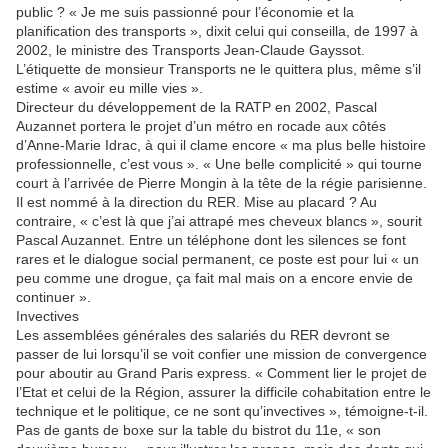
public ? « Je me suis passionné pour l’économie et la
planification des transports », dixit celui qui conseilla, de 1997 à
2002, le ministre des Transports Jean-Claude Gayssot.
L’étiquette de monsieur Transports ne le quittera plus, même s’il
estime « avoir eu mille vies ».
Directeur du développement de la RATP en 2002, Pascal
Auzannet portera le projet d’un métro en rocade aux côtés
d’Anne-Marie Idrac, à qui il clame encore « ma plus belle histoire
professionnelle, c’est vous ». « Une belle complicité » qui tourne
court à l’arrivée de Pierre Mongin à la tête de la régie parisienne.
Il est nommé à la direction du RER. Mise au placard ? Au
contraire, « c’est là que j’ai attrapé mes cheveux blancs », sourit
Pascal Auzannet. Entre un téléphone dont les silences se font
rares et le dialogue social permanent, ce poste est pour lui « un
peu comme une drogue, ça fait mal mais on a encore envie de
continuer ».
Invectives
Les assemblées générales des salariés du RER devront se
passer de lui lorsqu’il se voit confier une mission de convergence
pour aboutir au Grand Paris express. « Comment lier le projet de
l’Etat et celui de la Région, assurer la difficile cohabitation entre le
technique et le politique, ce ne sont qu’invectives », témoigne-t-il.
Pas de gants de boxe sur la table du bistrot du 11e, « son