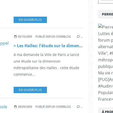
PIERRE
EN SAVOIR PLUS
Luttes 
05/10/2009
PUBLIÉ DEPUIS OVERBLOG
…
forum p
> Les Halles: l'étude sur la dimension métropolitaine , un appel
alternat
Ville", 
A ma demande la Ville de Paris a lancé
métropo
une étude sur la dimension
publiqu
métropolitaine des Halles . cette étude
Ma vie 
commence...
[PUG]As
#Audin
EN SAVOIR PLUS
Populai
France
28/09/2009
PUBLIÉ DEPUIS OVERBLOG
…
À PRO