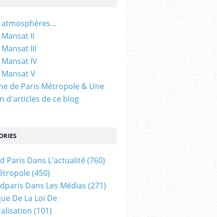
 atmosphères...
 Mansat II
 Mansat III
 Mansat IV
 Mansat V
gine de Paris Métropole & Une
n d'articles de ce blog
ORIES
d Paris Dans L'actualité
(760)
étropole
(450)
dparis Dans Les Médias
(271)
ue De La Loi De
alisation
(101)