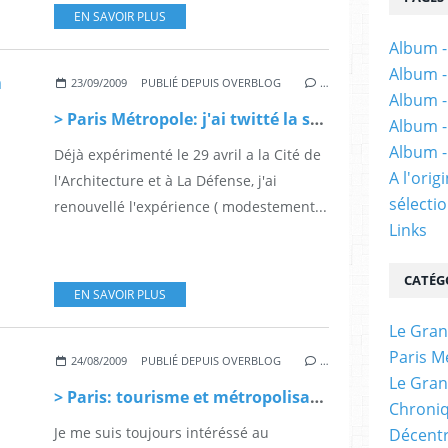
EN SAVOIR PLUS
Album -
Album -
23/09/2009
PUBLIÉ DEPUIS OVERBLOG
…
Album -
> Paris Métropole: j'ai twitté la séance du 25 septembre
Album -
Album -
Déjà expérimenté le 29 avril a la Cité de
A l'ori
l'Architecture et à La Défense, j'ai
sélectio
renouvellé l'expérience ( modestement...
Links
CATÉG
EN SAVOIR PLUS
Le Gran
Paris M
24/08/2009
PUBLIÉ DEPUIS OVERBLOG
…
Le Gran
> Paris: tourisme et métropolisation
Chroniq
Je me suis toujours intéréssé au
Décentr