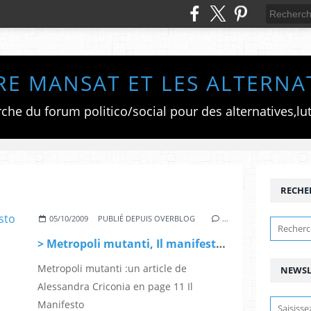
RE MANSAT ET LES ALTERNA
RECHE
05/10/2009
PUBLIÉ DEPUIS OVERBLOG
…
> Metropoli mutanti, Il manifesto et Paris Métropole
Metropoli mutanti :un article de
NEWSL
Alessandra Criconia en page 11 Il
Manifesto