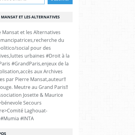
 MANSAT ET LES ALTERNATIVES
émancipatrices,recherche du
olitico/social pour des
ives,luttes urbaines #Droit à la
#Paris #GrandParis,enjeux de la
lisation,accès aux Archives
es par Pierre Mansat,auteur‼️
rouge. Meutre au Grand Paris‼️
sociation Josette & Maurice
>bénevole Secours
re>Comité Laghouat-
>#Mumia #INTA
POS