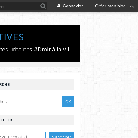
Connexion
+
Créer mon blog
TIVES
Luttes émancipatrices,recherche du forum politico/social pour des alternatives,luttes urbaines #Droit à la Ville", #Paris #GrandParis,enjeux de la métropolisation,accès aux Archives publiques par Pierre Mansat,auteur‼️Ma vie rouge. Meutre au Grand Paris‼️[PUG]Association Josette & Maurice #Audin>bénevole Secours Populaire>Comité Laghouat-France>#Mumia #INTA
RCHE
ETTER