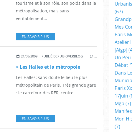
tourisme et à son rôle, son poids dans la
Urbanis
métropolisation, mais sans
(67)
véritablement...
Grandp
Mes Co
Paris M
EN SAVOIR PLUS
Atelier
[aigp]
(4
21/08/2009
PUBLIÉ DEPUIS OVERBLOG
…
Un Peu
Débat "
> Les Halles et la métropole
Dans Le
Les Halles: sans doute le lieu le plus
Municip
métropolitain de Paris. Très grande gare
Paris X
: le carrefour des RER, centre...
17juin
(
Mgp
(7)
Manifes
Mon His
EN SAVOIR PLUS
(7)