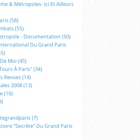
me & Métropoles- Ici Et Ailleurs
aris
(58)
mbats
(55)
etropole - Documentation
(50)
 International Du Grand Paris
5)
 De Moi
(45)
tours À Paris"
(34)
s Revues
(14)
ales 2008
(13)
xe
(10)
8)
tegrandparis
(7)
toire "secrète" Du Grand Paris