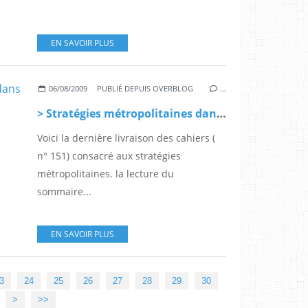
EN SAVOIR PLUS
06/08/2009
PUBLIÉ DEPUIS OVERBLOG
…
> Stratégies métropolitaines dans les Cahiers de l'IAU
Voici la dernière livraison des cahiers (
n° 151) consacré aux stratégies
métropolitaines. la lecture du
sommaire...
EN SAVOIR PLUS
40
3
24
25
26
27
28
29
30
>
>>