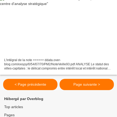
L'intégral de la note >>>>>> ddata.over-
blog.com/xxxyyy/0/54/07/70/PM2/NoteVeille93.pdf ANALYSE Le statut des
villes-capitales : le délicat compromis entre intérêt local et intérêt national
Les capitales ne sont pas des villes comme les autres : symboles...
< Page précédente
Page suivante >
Hébergé par Overblog
Top articles
Pages