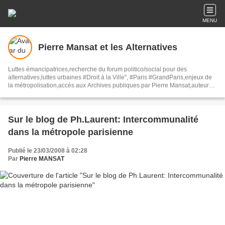
MENU
Pierre Mansat et les Alternatives
Luttes émancipatrices,recherche du forum politico/social pour des
alternatives,luttes urbaines #Droit à la Ville", #Paris #GrandParis,enjeux de
la métropolisation,accès aux Archives publiques par Pierre Mansat,auteur‼️
Ma vie rouge. Meutre au Grand Paris‼️[PUG]Association Josette & Maurice
#Audin>bénevole Secours Populaire>Comité Laghouat-France>#Mumia
#INTA
Sur le blog de Ph.Laurent: Intercommunalité
dans la métropole parisienne
Publié le 23/03/2008 à 02:28
Par
Pierre MANSAT