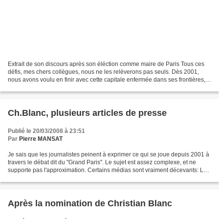
Extrait de son discours après son éléction comme maire de Paris Tous ces
défis, mes chers collègues, nous ne les relèverons pas seuls. Dès 2001,
nous avons voulu en finir avec cette capitale enfermée dans ses frontières,
se protégeant de ses voisins au...
Ch.Blanc, plusieurs articles de presse
Publié le 20/03/2008 à 23:51
Par
Pierre MANSAT
Je sais que les journalistes peinent à exprimer ce qui se joue depuis 2001 à
travers le débat dit du "Grand Paris". Le sujet est assez complexe, et ne
supporte pas l'approximation. Certains médias sont vraiment décevants: Le
Monde à sa une " JP Huchon...
Après la nomination de Christian Blanc