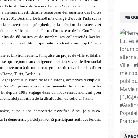
is d’être diplômé de Science-Po Paris* et de devenir cadre.
 je me suis investi dans le renouveau des quartiers des Portes
PIERRE
 en 2001, Bertrand Delanoë m’a chargé d’ouvrir Paris sur la
r la couverture du périphérique, la création du tramway et
le et les villes voisines. Je suis l'initiateur de la Conférence
 plus de 60 maires et de nombreuses collectivités locales.
Luttes 
ette responsabilité, responsabilité étendue au projet " Paris
forum p
sme et Environnement, j’impulse un projet de ville solidaire,
alternat
e, qui réponde aux exigences de bien-vivre, de lien social
Ville", 
pe activement à de nombreux groupes de travail sur la ville et
métropo
 (Rome, Turin, Berlin...).
-logés (depuis la Place de la Réunion), des privés d’emplois,
publiqu
s "sans"... je suis aussi partie prenante du combat pour les
Ma vie 
te. Et depuis 1995 engagé dans un mouvement mondial pour
[PUG]As
 remunicipalisation de la distribution de celle-ci à Paris.
#Audin
nète, et pour une démocratie revivifiée. Ainsi, je suis co-
Populai
r la démocratie participative. Et participant actif des Forums
France
À PRO