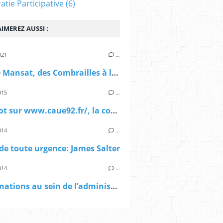
tie Participative
(6)
IMEREZ AUSSI :
021
…
> Pierre Mansat, des Combrailles à la mairie de Paris, mon portrait dans La Montagne
015
…
> Bientot sur www.caue92.fr/, la conversation Eveno/Mansat
014
…
e de toute urgence: James Salter
014
…
> Nominations au sein de l’administration de la Ville de Paris