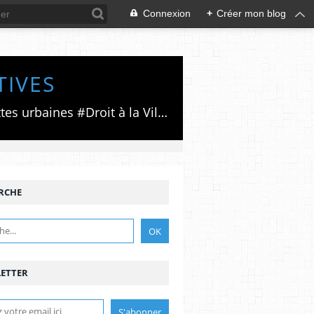
Connexion
+
Créer mon blog
TIVES
Luttes émancipatrices,recherche du forum politico/social pour des alternatives,luttes urbaines #Droit à la Ville", #Paris #GrandParis,enjeux de la métropolisation,accès aux Archives publiques par Pierre Mansat,auteur‼️Ma vie rouge. Meutre au Grand Paris‼️[PUG]Association Josette & Maurice #Audin>bénevole Secours Populaire>Comité Laghouat-France>#Mumia #INTA
RCHE
ETTER