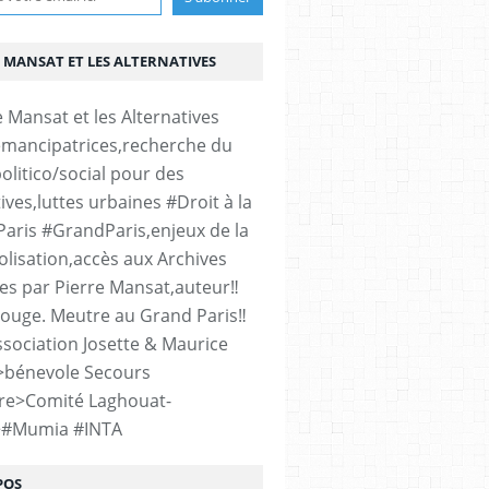
 MANSAT ET LES ALTERNATIVES
émancipatrices,recherche du
olitico/social pour des
ives,luttes urbaines #Droit à la
#Paris #GrandParis,enjeux de la
lisation,accès aux Archives
es par Pierre Mansat,auteur‼️
rouge. Meutre au Grand Paris‼️
sociation Josette & Maurice
>bénevole Secours
re>Comité Laghouat-
>#Mumia #INTA
POS