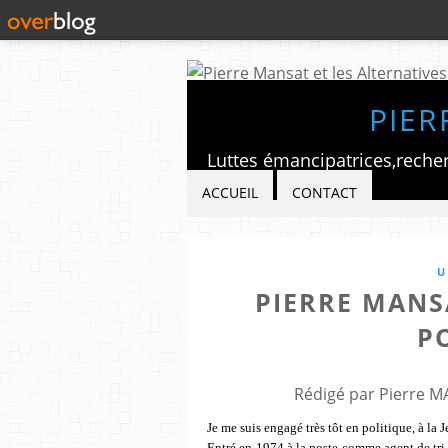
PIER
ACCUEIL
CONTACT
U
PIERRE MAN
P
Rédigé par Pierre M
Je me suis engagé très tôt en politique, à l
Entré en 1974 à la poste comme agent de tri (j