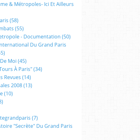
me & Métropoles- Ici Et Ailleurs
aris
(58)
mbats
(55)
etropole - Documentation
(50)
 International Du Grand Paris
5)
 De Moi
(45)
tours À Paris"
(34)
s Revues
(14)
ales 2008
(13)
xe
(10)
8)
tegrandparis
(7)
toire "secrète" Du Grand Paris