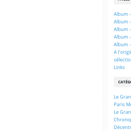
Album -
Album -
Album -
Album -
Album -
A l'ori
sélectio
Links
CATÉG
Le Gran
Paris M
Le Gran
Chroniq
Décentr