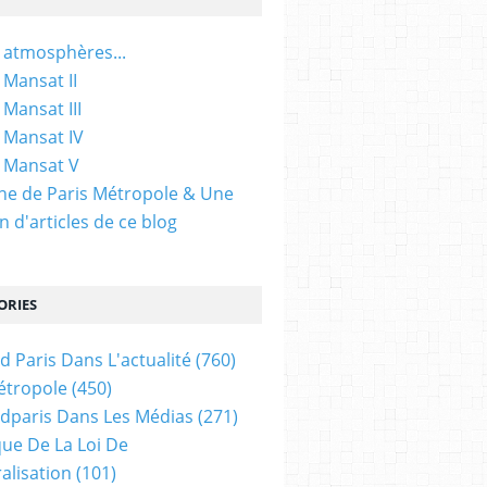
 atmosphères...
 Mansat II
 Mansat III
 Mansat IV
 Mansat V
gine de Paris Métropole & Une
n d'articles de ce blog
ORIES
d Paris Dans L'actualité
(760)
étropole
(450)
dparis Dans Les Médias
(271)
ue De La Loi De
alisation
(101)