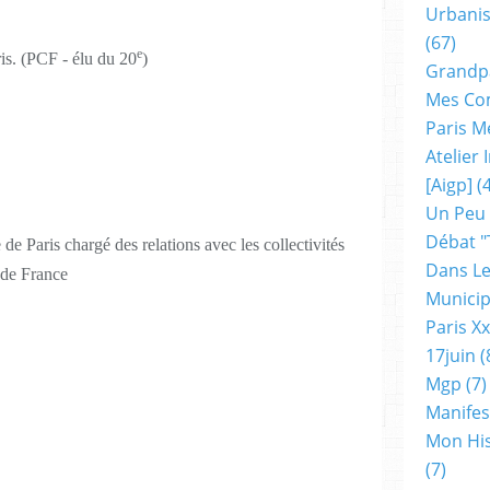
Urbanis
(67)
e
is. (PCF - élu du 20
)
Grandp
Mes Co
Paris M
Atelier
[aigp]
(4
Un Peu
Débat "
de Paris chargé des relations avec les collectivités
Dans Le
e de France
Municip
Paris X
17juin
(
Mgp
(7)
Manifes
Mon His
(7)