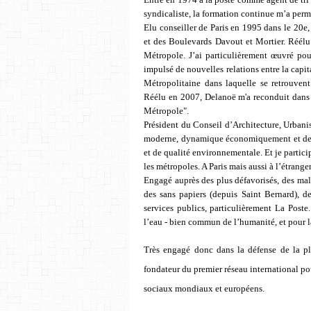
syndicaliste, la formation continue m’a perm
Elu conseiller de Paris en 1995 dans le 20e,
et des Boulevards Davout et Mortier. Réélu
Métropole. J’ai particulièrement œuvré pou
impulsé de nouvelles relations entre la capita
Métropolitaine dans laquelle se retrouvent
Réélu en 2007, Delanoë m'a reconduit dans c
Métropole".
Président du Conseil d’Architecture, Urbani
moderne, dynamique économiquement et dens
et de qualité environnementale. Et je partici
les métropoles. A Paris mais aussi à l’étranger
Engagé auprès des plus défavorisés, des mal
des sans papiers (depuis Saint Bernard), de
services publics, particulièrement La Pos
l’eau - bien commun de l’humanité, et pour la
Très engagé donc dans la défense de la pla
fondateur du premier réseau international pou
sociaux mondiaux et européens.