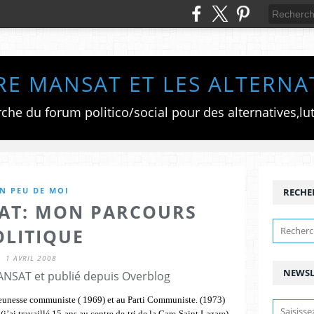
RE MANSAT ET LES ALTERNA
N PEU DE MOI
RECHE
SAT: MON PARCOURS
OLITIQUE
1 AVRIL 2008
NEWSL
ANSAT et publié depuis Overblog
a Jeunesse communiste ( 1969) et au Parti Communiste. (1973)
’ai travaillé 15 ans au centre de tri de la Gare Saint Lazare),