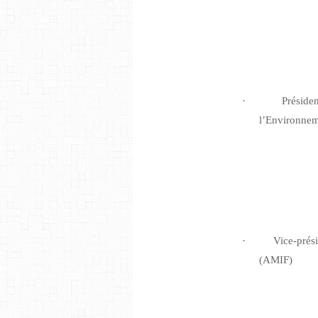
·
Préside
l’Environnem
·
Vice-prés
(AMIF)