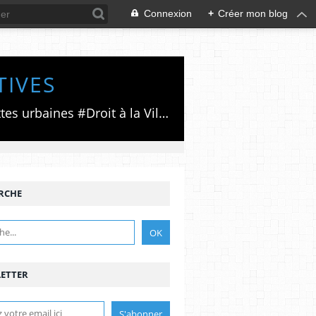
Connexion
+
Créer mon blog
TIVES
Luttes émancipatrices,recherche du forum politico/social pour des alternatives,luttes urbaines #Droit à la Ville", #Paris #GrandParis,enjeux de la métropolisation,accès aux Archives publiques par Pierre Mansat,auteur‼️Ma vie rouge. Meutre au Grand Paris‼️[PUG]Association Josette & Maurice #Audin>bénevole Secours Populaire>Comité Laghouat-France>#Mumia #INTA
RCHE
ETTER