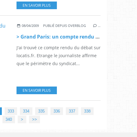
EN SAVOIR PLUS
08/04/2009
PUBLIÉ DEPUIS OVERBLOG
…
> Grand Paris: un compte rendu du débat de l'amif
J'ai trouvé ce compte rendu du débat sur
locatis.fr. Etrange le journaliste affirme
que le périmètre du syndicat...
EN SAVOIR PLUS
333
334
335
336
337
338
350
360
370
380
390
400
340
>
>>