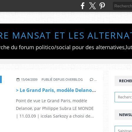
RE MANSAT ET LES ALTERNA
15/04/2009
PUBLIÉ DEPUIS OVERBLOG
…
RECHE
> Le Grand Paris, modèle Delanoë, par Philippe Subra
Point de vue Le Grand Paris, modèle
Delanoë, par Philippe Subra LE MONDE
NEWSL
| 11.03.09 | icolas Sarkozy a choisi de...