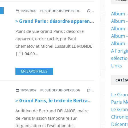
14/04/2009
PUBLIÉ DEPUIS OVERBLOG
…
Album -
> Grand Paris : désordre apparent, ordre caché, par Paul Chemetov et Michel Lussault
Album -
Album -
Point de vue Grand Paris : désordre
Album -
apparent, ordre caché, par Paul
Album -
Chemetov et Michel Lussault LE MONDE
A l'ori
| 11.04.09...
sélectio
Links
EN SAVOIR PLUS
CATÉG
10/04/2009
PUBLIÉ DEPUIS OVERBLOG
…
Le Gran
> Grand Paris, le texte de Bertrand Delanoë remis à la commission du Sénat
Paris M
Le Gran
Audition de Bertrand DELANOE, maire
Chroniq
de Paris Mission temporaire sur
Décentr
l’organisation et l’évolution des