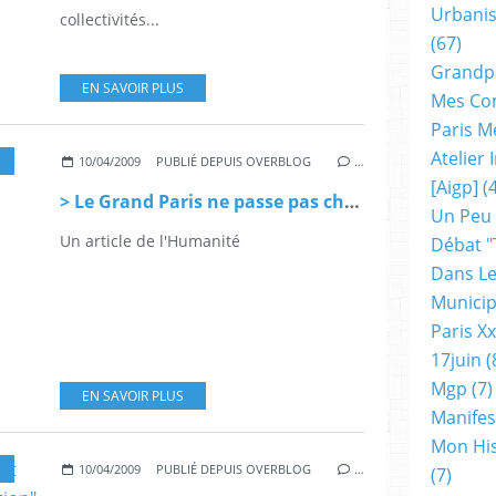
Urbanis
collectivités...
(67)
Grandp
EN SAVOIR PLUS
Mes Co
Paris M
Atelier
10/04/2009
PUBLIÉ DEPUIS OVERBLOG
…
[aigp]
(4
> Le Grand Paris ne passe pas chez les maires
Un Peu
Un article de l'Humanité
Débat "
Dans Le
Municip
Paris X
17juin
(
Mgp
(7)
EN SAVOIR PLUS
Manifes
Mon His
10/04/2009
PUBLIÉ DEPUIS OVERBLOG
…
(7)