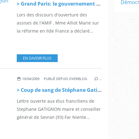
Démocra
> Grand Paris: le gouvernement "prêt" â "se rapprocher de la région" (Blanc)
Lors des discours d'ouverture des
assises de l'AMIF , Mme Alliot Marie sur
la réforme en Ilde France a déclaré...
EN SAVOIR PLUS
10/04/2009
PUBLIÉ DEPUIS OVERBLOG
…
> Coup de sang de Stéphane Gatignon, maire de Sevran
Lettre ouverte aux élus franciliens de
Stephane GATIGNON maire et conseiller
général de Sevran (93) Far Niente...