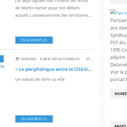
J'ai déjà signalé tout l'intérêt de l'essai
de Martin Vanier pour nos débats
actuels ( souverainisme des territoires,...
Parisien
ans dan
Syndica
EN SAVOIR PLUS
PCF élu
1995 Co
adjoint
14/04/2009
PUBLIÉ DEPUIS OVERBLOG
…
Delanoë
> Le périphérique entre la Cité Universitaire et Gentilly, extrait de Vivre sa ville
Voir le 
portail
Un extrait de Vivre sa ville
SUIVE
EN SAVOIR PLUS
PAGES