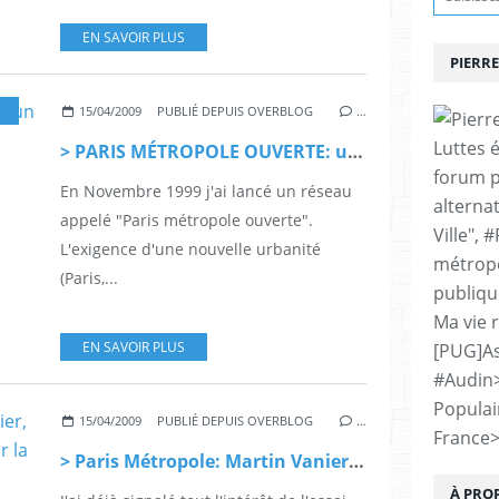
EN SAVOIR PLUS
PIERRE
15/04/2009
PUBLIÉ DEPUIS OVERBLOG
…
Luttes 
> PARIS MÉTROPOLE OUVERTE: un acte fondateur, dès 1999
forum p
En Novembre 1999 j'ai lancé un réseau
alternat
appelé "Paris métropole ouverte".
Ville", 
L'exigence d'une nouvelle urbanité
métropo
(Paris,...
publiqu
Ma vie 
EN SAVOIR PLUS
[PUG]As
#Audin
Populai
15/04/2009
PUBLIÉ DEPUIS OVERBLOG
…
France
> Paris Métropole: Martin Vanier, l'interterritorialité et le débat sur la gouvernance métropolitaine
À PRO