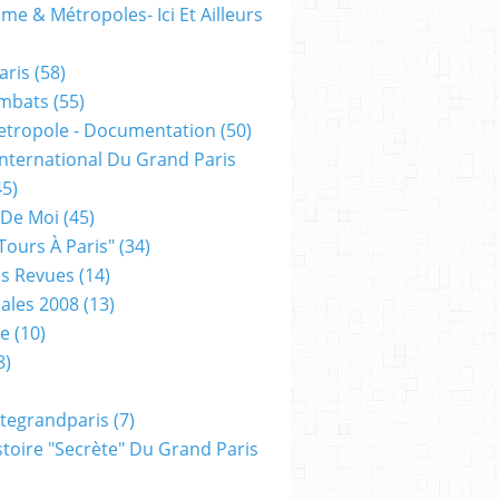
me & Métropoles- Ici Et Ailleurs
aris
(58)
mbats
(55)
etropole - Documentation
(50)
 International Du Grand Paris
5)
 De Moi
(45)
tours À Paris"
(34)
s Revues
(14)
ales 2008
(13)
xe
(10)
8)
tegrandparis
(7)
toire "secrète" Du Grand Paris