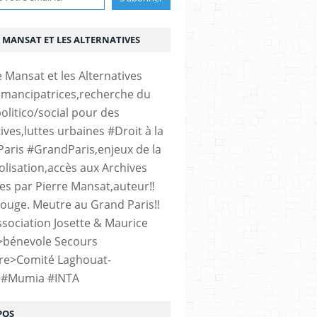
 MANSAT ET LES ALTERNATIVES
émancipatrices,recherche du
olitico/social pour des
ives,luttes urbaines #Droit à la
#Paris #GrandParis,enjeux de la
lisation,accès aux Archives
es par Pierre Mansat,auteur‼️
rouge. Meutre au Grand Paris‼️
sociation Josette & Maurice
>bénevole Secours
re>Comité Laghouat-
>#Mumia #INTA
POS