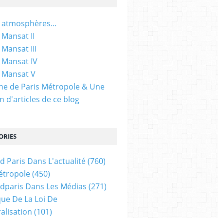
 atmosphères...
 Mansat II
 Mansat III
 Mansat IV
 Mansat V
gine de Paris Métropole & Une
n d'articles de ce blog
ORIES
d Paris Dans L'actualité
(760)
étropole
(450)
dparis Dans Les Médias
(271)
ue De La Loi De
alisation
(101)