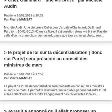
> Chez Gallimard " une vie brève" par Michèle
Audin
Publié le 10/01/2013 à 10:32
Par
Pierre MANSAT
Michèle Audin Une vie brève Collection L'arbalète/Gallimard, Gallimard
Parution : 10-01-2013 «Dans ce livre, il est question d'une vie brève. Pas de
celle d'un inconnu choisi au hasard, parce que j'aurais vu sa photo, son
sourire, dans un vieux journal,...
> le projet de loi sur la décentralisation [ donc
sur Paris] sera présenté au conseil des
ministres de mars
Publié le 03/01/2013 à 17:59
Par
Pierre MANSAT
Le projet de loi de décentralisation sera présenté en conseil des ministres
au mois de mars. Il permettra d’instaurer un véritable partenariat entre l’Etat
et les collectivités, d’accroître l’engagement des collectivités locales,
notamment des régions,...
> Ayrault a annoncé qu'il allait proposer un