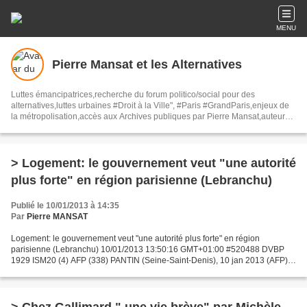
MENU
Pierre Mansat et les Alternatives
Luttes émancipatrices,recherche du forum politico/social pour des
alternatives,luttes urbaines #Droit à la Ville", #Paris #GrandParis,enjeux de
la métropolisation,accès aux Archives publiques par Pierre Mansat,auteur‼️
Ma vie rouge. Meutre au Grand Paris‼️[PUG]Association Josette & Maurice
#Audin>bénevole Secours Populaire>Comité Laghouat-France>#Mumia
#INTA
> Logement: le gouvernement veut "une autorité
plus forte" en région parisienne (Lebranchu)
Publié le 10/01/2013 à 14:35
Par
Pierre MANSAT
Logement: le gouvernement veut "une autorité plus forte" en région
parisienne (Lebranchu) 10/01/2013 13:50:16 GMT+01:00 #520488 DVBP
1929 ISM20 (4) AFP (338) PANTIN (Seine-Saint-Denis), 10 jan 2013 (AFP) -
Le gouvernement est décidé à doter la région...