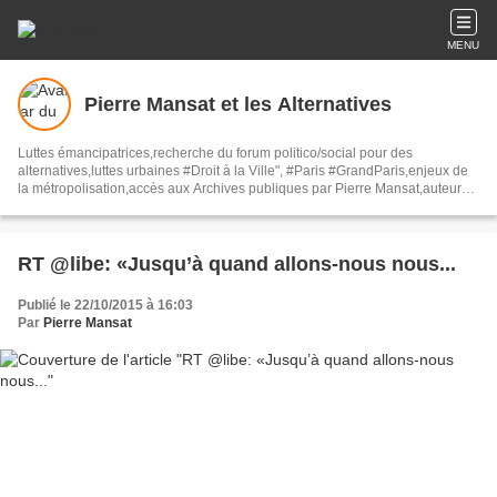
MENU
Pierre Mansat et les Alternatives
Luttes émancipatrices,recherche du forum politico/social pour des
alternatives,luttes urbaines #Droit à la Ville", #Paris #GrandParis,enjeux de
la métropolisation,accès aux Archives publiques par Pierre Mansat,auteur‼️
Ma vie rouge. Meutre au Grand Paris‼️[PUG]Association Josette & Maurice
#Audin>bénevole Secours Populaire>Comité Laghouat-France>#Mumia
#INTA
RT @libe: «Jusqu’à quand allons-nous nous...
Publié le 22/10/2015 à 16:03
Par
Pierre Mansat