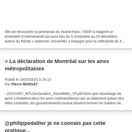
Afin de renouveler la promesse du Grand Paris, l’AIGP a imaginé un
ensemble d’événements qui aura lieu du 5 novembre au 20 décembre,
autour du thème « repenser, réinventer, s’engager pour la métropole du XXIe
siècle ». De nombreuses propositions concrètes...
> La déclaration de Montréal sur les aires
métropolitaines
Publié le 19/10/2015 à 16:13
Par
Pierre MANSAT
- 20151007_MTLDeclaration_AiresMetro_VF.pdf Alors que davantage de
gens s’installent dans les aires métropolitaines qui se déploient autour des
villes centrales, les gouvernements locaux doivent innover en matière de
démocratie et de gouvernance supra-locale...
@philippedallier je ne connais pas cette
pratique...