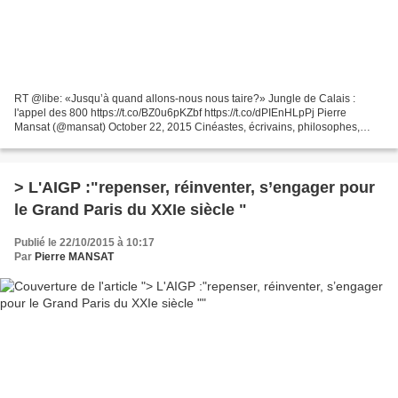
RT @libe: «Jusqu’à quand allons-nous nous taire?» Jungle de Calais :
l'appel des 800 https://t.co/BZ0u6pKZbf https://t.co/dPIEnHLpPj Pierre
Mansat (@mansat) October 22, 2015 Cinéastes, écrivains, philosophes,
chercheurs, intellectuels... Tous se mobilisent...
> L'AIGP :"repenser, réinventer, s’engager pour
le Grand Paris du XXIe siècle "
Publié le 22/10/2015 à 10:17
Par
Pierre MANSAT