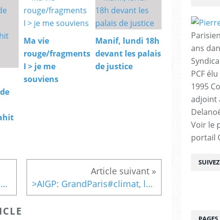
Parisien
Ma vie
Manif, lundi 18h
ans dan
rouge/fragments
devant les palais
Syndica
I > je me
de justice
PCF élu
souviens
1995 Co
 de
adjoint
Delanoë
ahit
Voir le 
portail
SUIVE
#GrandParis Atelier du Projet avec @assso_metropop...
>AIGP: GrandParis#climat, le site et le programme
ICLE
PAGES