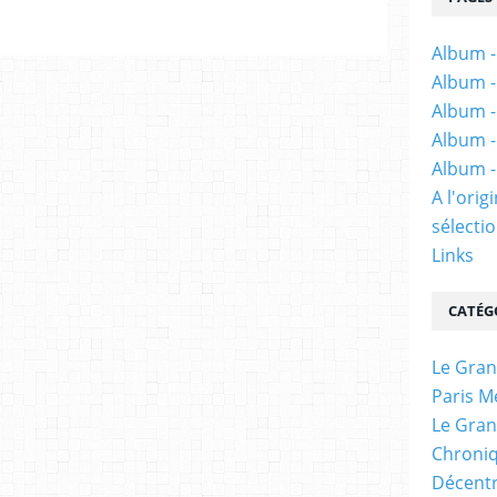
Album -
Album -
Album -
Album -
Album -
A l'ori
sélectio
Links
CATÉG
Le Gran
Paris M
Le Gran
Chroniq
Décentr