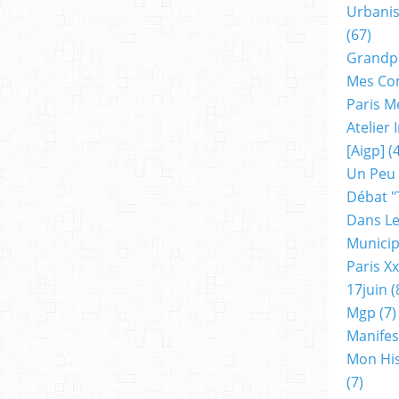
Urbanis
(67)
Grandp
Mes Co
Paris M
Atelier
[aigp]
(4
Un Peu
Débat "
Dans Le
Municip
Paris X
17juin
(
Mgp
(7)
Manifes
Mon His
(7)