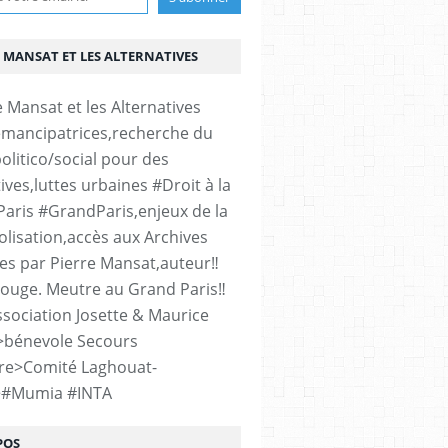
 MANSAT ET LES ALTERNATIVES
émancipatrices,recherche du
olitico/social pour des
ives,luttes urbaines #Droit à la
#Paris #GrandParis,enjeux de la
lisation,accès aux Archives
es par Pierre Mansat,auteur‼️
rouge. Meutre au Grand Paris‼️
sociation Josette & Maurice
>bénevole Secours
re>Comité Laghouat-
>#Mumia #INTA
POS