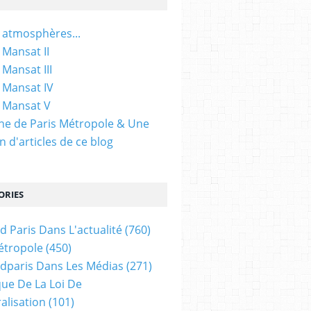
 atmosphères...
 Mansat II
 Mansat III
 Mansat IV
 Mansat V
gine de Paris Métropole & Une
n d'articles de ce blog
ORIES
d Paris Dans L'actualité
(760)
étropole
(450)
dparis Dans Les Médias
(271)
ue De La Loi De
alisation
(101)