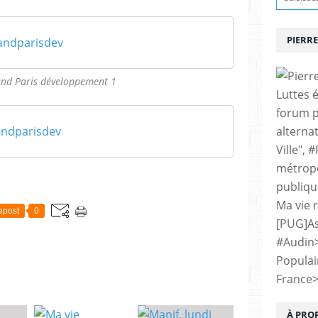
PIERRE
ndparisdev
and Paris développement 1
Luttes 
forum p
ndparisdev
alternat
Ville", 
métropo
publiqu
Ma vie 
epost
0
[PUG]As
#Audin
Populai
France
À PRO