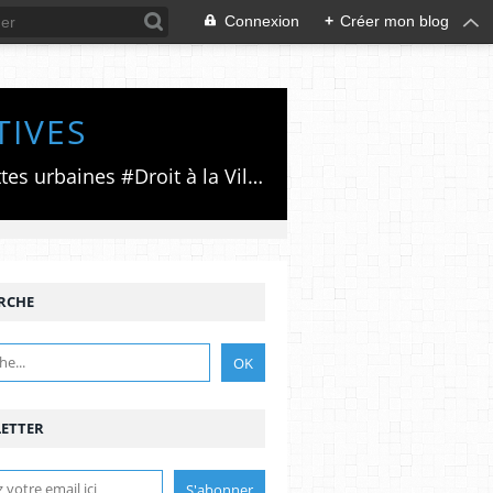
Connexion
+
Créer mon blog
TIVES
Luttes émancipatrices,recherche du forum politico/social pour des alternatives,luttes urbaines #Droit à la Ville", #Paris #GrandParis,enjeux de la métropolisation,accès aux Archives publiques par Pierre Mansat,auteur‼️Ma vie rouge. Meutre au Grand Paris‼️[PUG]Association Josette & Maurice #Audin>bénevole Secours Populaire>Comité Laghouat-France>#Mumia #INTA
RCHE
ETTER