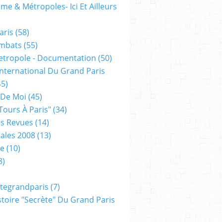
me & Métropoles- Ici Et Ailleurs
aris
(58)
mbats
(55)
etropole - Documentation
(50)
 International Du Grand Paris
5)
 De Moi
(45)
tours À Paris"
(34)
s Revues
(14)
ales 2008
(13)
xe
(10)
8)
tegrandparis
(7)
toire "secrète" Du Grand Paris