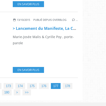
EN SAVOIR PLUS
13/10/2015
PUBLIÉ DEPUIS OVERBLOG
…
> Lancement du Manifeste, La Commune-Aubervilliers
Marie-Josée Malis & Cyrille Poy , porte-
parole
EN SAVOIR PLUS
173
174
175
176
177
178
190
200
300
400
180
>
>>