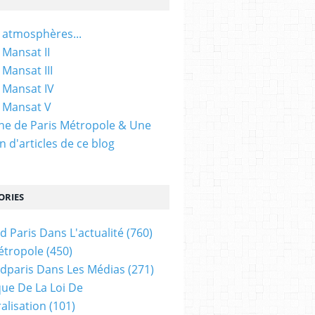
 atmosphères...
 Mansat II
 Mansat III
 Mansat IV
 Mansat V
gine de Paris Métropole & Une
n d'articles de ce blog
ORIES
d Paris Dans L'actualité
(760)
étropole
(450)
dparis Dans Les Médias
(271)
ue De La Loi De
alisation
(101)