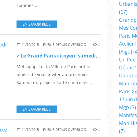
Urbanis
sommes...
(67)
Grandp
EN SAVOIR PLUS
Mes Co
Paris M
Atelier
14/10/2015
PUBLIÉ DEPUIS OVERBLOG
…
[aigp]
(4
> Le Grand Paris citoyen: samedi du projet « Lutte contre les inégalités »
Un Peu
Métropop’ ! et la Ville de Paris ont le
Débat "
plaisir de vous inviter au prochain
Dans Le
Samedi du projet « Lutte contre les...
Municip
Paris X
17juin
(
Mgp
(7)
EN SAVOIR PLUS
Manifes
Mon His
14/10/2015
PUBLIÉ DEPUIS OVERBLOG
…
(7)