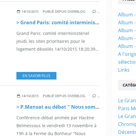
14/10/2015
PUBLIÉ DEPUIS OVERBLOG
…
Album -
> Grand Paris: comité interministériel jeudi, les sites prioritaires pour le logement dévoilés
Album -
Album -
Grand Paris: comité interministériel
Album -
jeudi, les sites prioritaires pour le
Album -
logement dévoilés 14/10/2015 18:20:39...
A l'ori
sélectio
Links
EN SAVOIR PLUS
CATÉG
14/10/2015
PUBLIÉ DEPUIS OVERBLOG
…
Le Gran
> P.Mansat au débat " Nous sommes le Grand Paris"
Paris M
Le Gran
Conférence-débat animée par Hacène
Chroniq
Belmessous le vendredi 13 novembre à
Décentr
19h à la Ferme du Bonheur "Nous