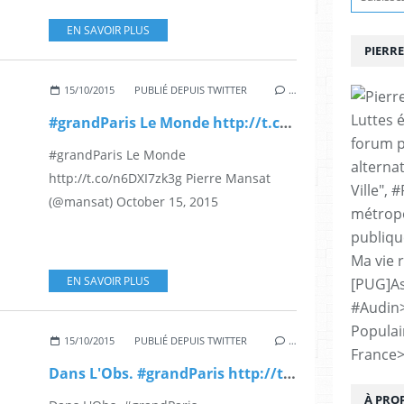
EN SAVOIR PLUS
PIERRE
15/10/2015
PUBLIÉ DEPUIS TWITTER
…
Luttes 
#grandParis Le Monde http://t.co/n6DXI7zk3g
forum p
#grandParis Le Monde
alternat
http://t.co/n6DXI7zk3g Pierre Mansat
Ville", 
(@mansat) October 15, 2015
métropo
publiqu
Ma vie 
EN SAVOIR PLUS
[PUG]As
#Audin
Populai
15/10/2015
PUBLIÉ DEPUIS TWITTER
…
France
Dans L'Obs. #grandParis http://t.co/FxUw2fPpLN
À PRO