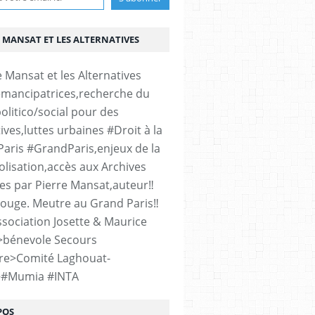
 MANSAT ET LES ALTERNATIVES
émancipatrices,recherche du
olitico/social pour des
ives,luttes urbaines #Droit à la
#Paris #GrandParis,enjeux de la
lisation,accès aux Archives
es par Pierre Mansat,auteur‼️
rouge. Meutre au Grand Paris‼️
sociation Josette & Maurice
>bénevole Secours
re>Comité Laghouat-
>#Mumia #INTA
POS