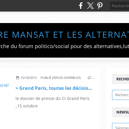
RE MANSAT ET LES ALTERNA
15/10/2015
PUBLIÉ DEPUIS OVERBLOG
…
RECHE
> Grand Paris, toutes les décisions du comité interministeriel
le dossier de presse du CI Grand Paris
_15 octobre
NEWSL