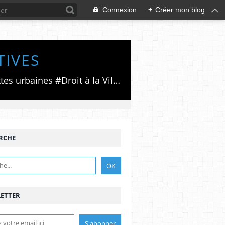
Connexion
+
Créer mon blog
TIVES
Luttes émancipatrices,recherche du forum politico/social pour des alternatives,luttes urbaines #Droit à la Ville", #Paris #GrandParis,enjeux de la métropolisation,accès aux Archives publiques par Pierre Mansat,auteur‼️Ma vie rouge. Meutre au Grand Paris‼️[PUG]Association Josette & Maurice #Audin>bénevole Secours Populaire>Comité Laghouat-France>#Mumia #INTA
RCHE
ETTER