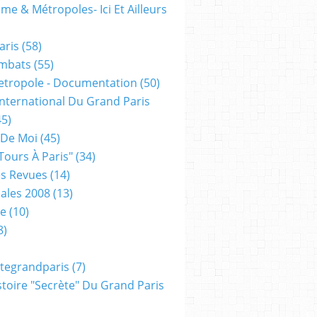
me & Métropoles- Ici Et Ailleurs
aris
(58)
mbats
(55)
etropole - Documentation
(50)
 International Du Grand Paris
5)
 De Moi
(45)
tours À Paris"
(34)
s Revues
(14)
ales 2008
(13)
xe
(10)
8)
tegrandparis
(7)
toire "secrète" Du Grand Paris