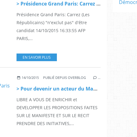
Démocra
> Présidence Grand Paris: Carrez (Les Républicains) "n'exclut pas" d'être candidat
Présidence Grand Paris: Carrez (Les
Républicains) "n'exclut pas" d'être
candidat 14/10/2015 16:33:55 AFP
PARIS,...
EN SAVOIR PLUS
14/10/2015
PUBLIÉ DEPUIS OVERBLOG
…
> Pour devenir un acteur du Manifeste et du récit du Grand Paris
LIBRE A VOUS DE ENRICHIR et
DEVELOPPER LES PROPOSITIONS FAITES
SUR LE MANIFESTE ET SUR LE RECIT
PRENDRE DES INITIATIVES,...