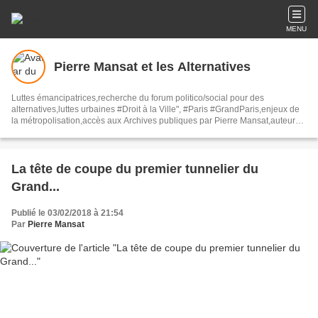
MENU
Pierre Mansat et les Alternatives
Luttes émancipatrices,recherche du forum politico/social pour des
alternatives,luttes urbaines #Droit à la Ville", #Paris #GrandParis,enjeux de
la métropolisation,accès aux Archives publiques par Pierre Mansat,auteur‼️
Ma vie rouge. Meutre au Grand Paris‼️[PUG]Association Josette & Maurice
#Audin>bénevole Secours Populaire>Comité Laghouat-France>#Mumia
#INTA
La tête de coupe du premier tunnelier du
Grand...
Publié le 03/02/2018 à 21:54
Par
Pierre Mansat